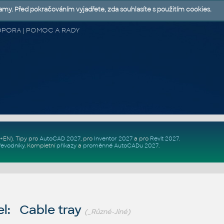
lamy. Před pokračováním vyjadřete, zda souhlasíte s použitím cookies.
 PODPORA | POMOC A RADY
Z+EN)
. Tipy pro
AutoCAD 2027
, pro
Inventor 2027
a pro
Revit 2027
.
řevodníky
.
Kompletní
příkazy
a
proměnné AutoCADu 2027
.
l: Cable tray
(_Různé-Jiné)