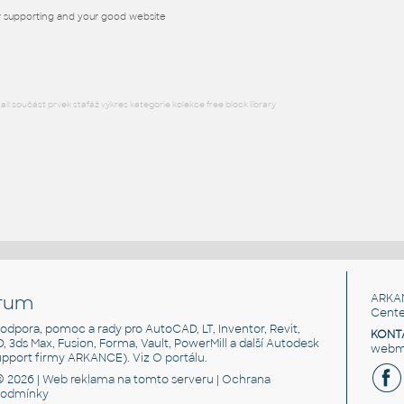
or supporting and your good website
RFA
Instalace
l součást prvek stafáž výkres kategorie kolekce free block library
rum
ARKA
Cente
, podpora, pomoc a rady pro AutoCAD, LT, Inventor, Revit,
KONT
3D, 3ds Max, Fusion, Forma, Vault, PowerMill a další Autodesk
webma
support firmy ARKANCE). Viz
O portálu
.
© 2026 |
Web reklama
na tomto serveru |
Ochrana
podmínky