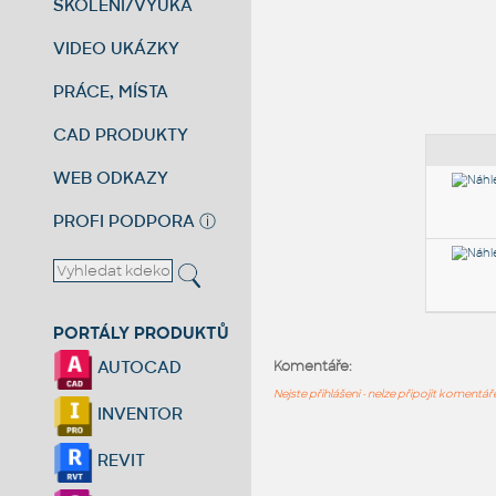
ŠKOLENÍ/VÝUKA
VIDEO UKÁZKY
PRÁCE, MÍSTA
CAD PRODUKTY
WEB ODKAZY
PROFI PODPORA
ⓘ
PORTÁLY PRODUKTŮ
AUTOCAD
Komentáře:
Nejste přihlášeni - nelze připojit komentá
INVENTOR
REVIT