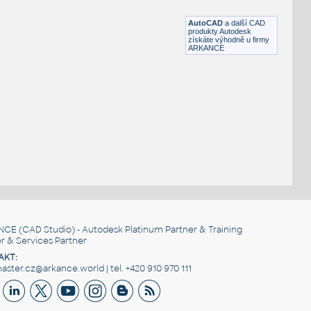
RFA
Instalace
AutoCAD
a další CAD
produkty Autodesk
získáte výhodně u firmy
ARKANCE
NCE
(CAD Studio) - Autodesk Platinum Partner & Training
r & Services Partner
AKT:
ster.cz@arkance.world | tel. +420 910 970 111