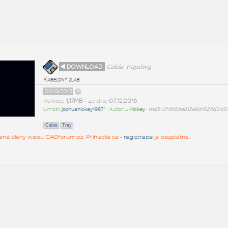
◄ DOWNLOAD
Cable_tray.dwg
Kabelový žlab
DWG2013
Velikost
1,17MB
• ze dne
07.12.2016
Umístil:
joshuahickey1987^
• Autor:
J. Hickey
•
md5: 2f1618da812e6d1524d3d3
Cable
Tray
rované členy webu CADforum.cz. Přihlaste se -
registrace
je bezplatná.