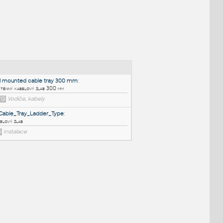
NÉ BLOKY
:
Wall mounted cable tray 300 mm
:
Nástěnný kabelový žlab 300 mm
DWG
Vodiče, kabely
CNCable_Tray_Ladder_Type
:
Kabelový žlab