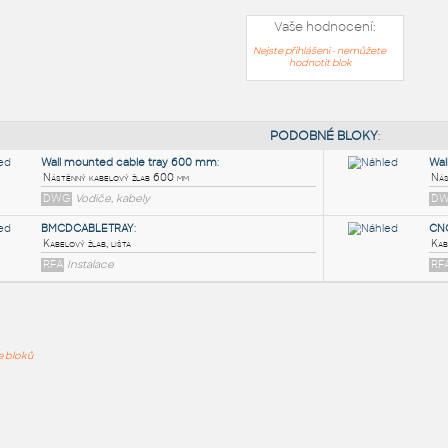
Vaše hodnocení:
Nejste přihlášeni - nemůžete
hodnotit blok
PODOB
Wall mounted cable tray 600 mm
:
ře bloků
Nástěnný kabelový žlab 600 mm
DWG
Vodiče, kabely
BMCDCABLETRAY
:
Kabelový žlab, lišta