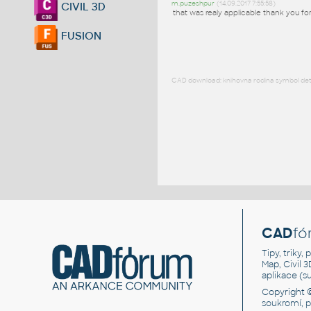
m.puzeshpur
(14.09.2017 7:55:58)
CIVIL 3D
that was realy applicable thank you f
FUSION
CAD download: knihovna rodina symbol detai
CAD
fó
Tipy, triky
Map, Civil 
aplikace (
Copyright 
soukromí, 