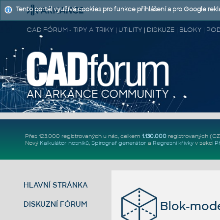
Tento portál využívá cookies pro funkce přihlášení a pro Google rek
CAD FÓRUM - TIPY A TRIKY | UTILITY | DISKUZE | BLOKY |
Přes 123.000 registrovaných u nás, celkem
1.130.000
registrovaných (C
Nový
Kalkulátor nosníků
,
Spirograf generátor
a
Regresní křivky
v sekci
P
HLAVNÍ STRÁNKA
Blok-mode
DISKUZNÍ FÓRUM