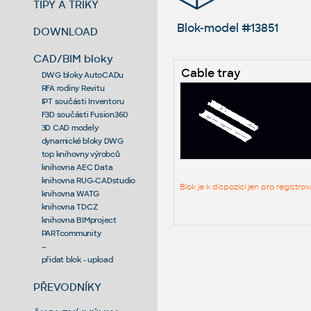
TIPY A TRIKY
Blok-model #13851
DOWNLOAD
CAD/BIM bloky
Cable tray
DWG bloky AutoCADu
RFA rodiny Revitu
IPT součásti Inventoru
F3D součásti Fusion360
3D CAD modely
dynamické bloky DWG
top knihovny výrobců
knihovna AEC Data
knihovna RUG-CADstudio
Blok je k dispozici jen pro regist
knihovna WATG
knihovna TDCZ
knihovna BIMproject
PARTcommunity
--
přidat blok - upload
PŘEVODNÍKY