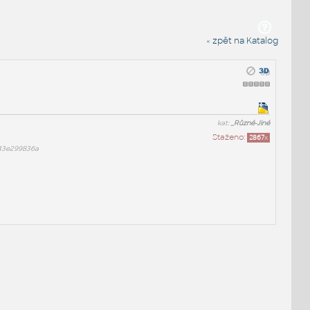
« zpět na Katalog
kat:
_Různé-Jiné
Staženo:
2867
x
43e299836a