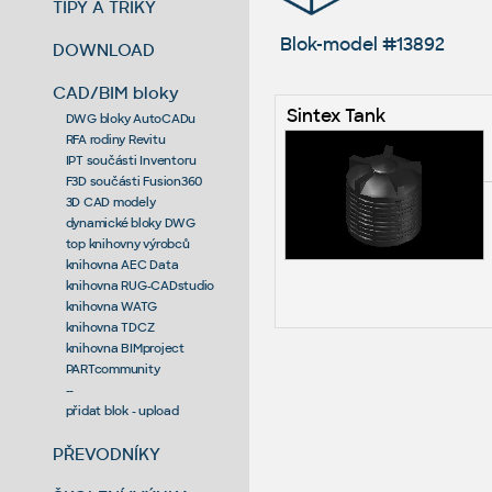
TIPY A TRIKY
Blok-model #13892
DOWNLOAD
CAD/BIM bloky
Sintex Tank
DWG bloky AutoCADu
RFA rodiny Revitu
IPT součásti Inventoru
F3D součásti Fusion360
3D CAD modely
dynamické bloky DWG
top knihovny výrobců
knihovna AEC Data
knihovna RUG-CADstudio
knihovna WATG
knihovna TDCZ
knihovna BIMproject
PARTcommunity
--
přidat blok - upload
PŘEVODNÍKY