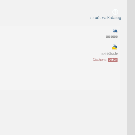
« zpět na Katalog
kat:
Nádrže
Staženo:
9150
x