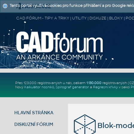
Tento portál využívá cookies pro funkce přihlášení a pro Google rek
CAD FÓRUM - TIPY A TRIKY | UTILITY | DISKUZE | BLOKY |
Přes 123.000 registrovaných u nás, celkem
1.130.000
registrovaných (C
Nový
Kalkulátor nosníků
,
Spirograf generátor
a
Regresní křivky
v sekci
P
HLAVNÍ STRÁNKA
Blok-mode
DISKUZNÍ FÓRUM