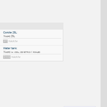
NÉ BLOKY
:
Corote 25L
:
Nádrž 25L
IPT
Nádrže
Water tank
:
Nádrž na vodu, izometrický pohled
DWG
Nádrže