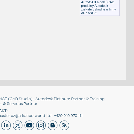
AutoCAD
a další CAD
produkty Autodesk
získáte výhodně u firmy
ARKANCE
NCE
(CAD Studio) - Autodesk Platinum Partner & Training
r & Services Partner
AKT:
ster.cz@arkance.world | tel. +420 910 970 111