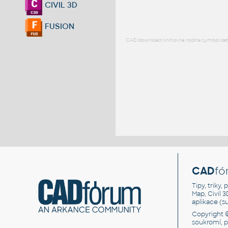
CIVIL 3D
FUSION
CAD download: knihovna rodina symbol detai
CAD
fó
Tipy, triky
Map, Civil 
aplikace (
Copyright 
soukromí, 