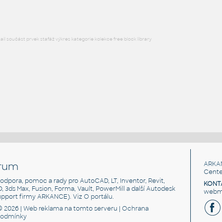
l součást prvek stafáž výkres kategorie kolekce free block library
rum
ARKA
Cente
, podpora, pomoc a rady pro AutoCAD, LT, Inventor, Revit,
KONT
3D, 3ds Max, Fusion, Forma, Vault, PowerMill a další Autodesk
webma
support firmy ARKANCE). Viz
O portálu
.
© 2026 |
Web reklama
na tomto serveru |
Ochrana
podmínky