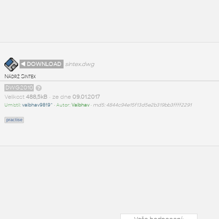
◄ DOWNLOAD
sintex.dwg
Nádrž Sintex
DWG2010
Velikost
488,5kB
• ze dne
09.01.2017
Umístil:
vaibhav9819^
• Autor:
Vaibhav
•
md5: 4844c94e15f13d5e2b319bb3ffff2291
practise