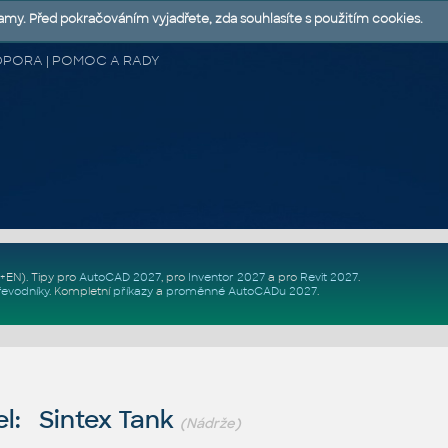
lamy. Před pokračováním vyjadřete, zda souhlasíte s použitím cookies.
 PODPORA | POMOC A RADY
Z+EN)
. Tipy pro
AutoCAD 2027
, pro
Inventor 2027
a pro
Revit 2027
.
řevodníky
.
Kompletní
příkazy
a
proměnné AutoCADu 2027
.
l: Sintex Tank
(Nádrže)