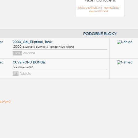
Vaše hodnocení:
Nejste přihlášeni - nemůžete
hodnotit blok
PODOB
2000_Gal_Elliptical_Tank
:
ře bloků
2000-galonová eliptická horizontální nádrž
DWG
Nádrže
CUVE FOND BOMBE
:
Válcová nádrž
IPT
Nádrže