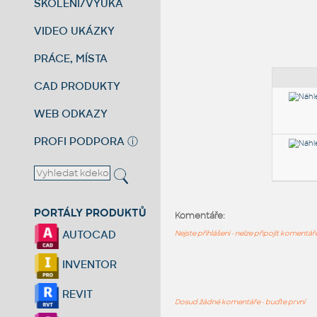
ŠKOLENÍ/VÝUKA
VIDEO UKÁZKY
PRÁCE, MÍSTA
CAD PRODUKTY
WEB ODKAZY
PROFI PODPORA
ⓘ
PORTÁLY PRODUKTŮ
Komentáře:
AUTOCAD
Nejste přihlášeni - nelze připojit komentá
INVENTOR
REVIT
Dosud žádné komentáře - buďte první