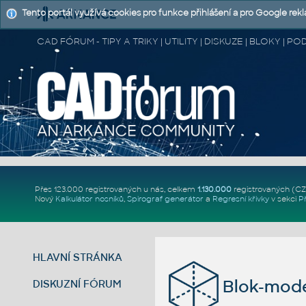
Tento portál využívá cookies pro funkce přihlášení a pro Google rek
CAD FÓRUM - TIPY A TRIKY | UTILITY | DISKUZE | BLOKY |
Přes 123.000 registrovaných u nás, celkem
1.130.000
registrovaných (C
Nový
Kalkulátor nosníků
,
Spirograf generátor
a
Regresní křivky
v sekci
P
HLAVNÍ STRÁNKA
Blok-mod
DISKUZNÍ FÓRUM