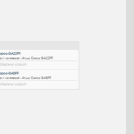
NÉ BLOKY
:
AtlasCopco-GA22FF
:
Vzduchový kompresor - Atlas Copco GA22FF
DWG
Stlačený vzduch
AtlasCopco-GA5FF
: