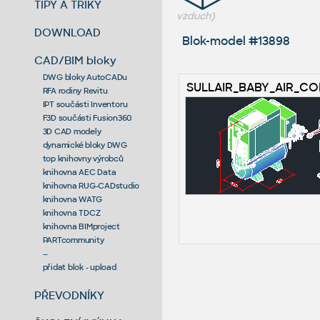
TIPY A TRIKY
vzduch)
DOWNLOAD
Blok-model #13898
CAD/BIM bloky
DWG bloky AutoCADu
SULLAIR_BABY_AIR_C
RFA rodiny Revitu
IPT součásti Inventoru
F3D součásti Fusion360
3D CAD modely
dynamické bloky DWG
top knihovny výrobců
knihovna AEC Data
knihovna RUG-CADstudio
knihovna WATG
knihovna TDCZ
knihovna BIMproject
PARTcommunity
--
přidat blok - upload
PŘEVODNÍKY