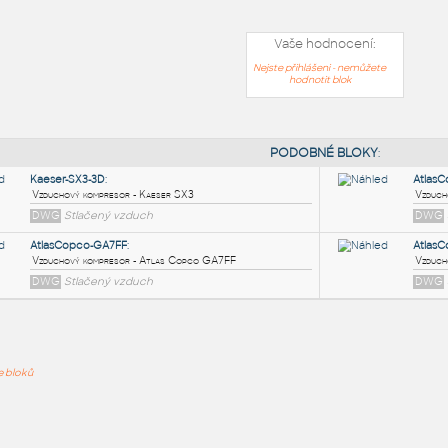
Vaše hodnocení:
Nejste přihlášeni - nemůžete
hodnotit blok
PODOB
Kaeser-SX3-3D
:
ře bloků
Vzduchový kompresor - Kaeser SX3
DWG
Stlačený vzduch
AtlasCopco-GA7FF
: