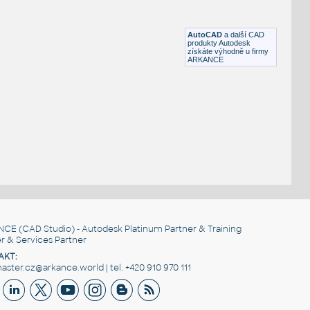
Vzduchový kompresor - Atlas Copco GA5FF
DWG
Stlačený vzduch
AutoCAD
a další CAD
produkty Autodesk
získáte výhodně u firmy
ARKANCE
NCE
(CAD Studio) - Autodesk Platinum Partner & Training
r & Services Partner
AKT:
ster.cz@arkance.world | tel. +420 910 970 111