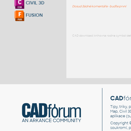
CIVIL 3D
Dosud žádné komentáře - buďte první
FUSION
CAD download: knihovna rodina symbol detai
CAD
fó
Tipy, triky
Map, Civil 
aplikace (
Copyright 
soukromí, 