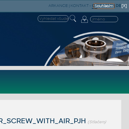
ARKANCE
|
KONTAKT
-
CZ
|
SK
|
EN
|
DE
[X]
Souhlasím
OR_SCREW_WITH_AIR_PJH
(Stlačený