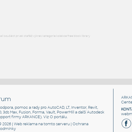
Vzduchový kompresor - Atlas Copco GA7FF
DWG
Stlačený vzduch
l součást prvek stafáž výkres kategorie kolekce free block library
rum
ARKA
Cente
, podpora, pomoc a rady pro AutoCAD, LT, Inventor, Revit,
KONT
3D, 3ds Max, Fusion, Forma, Vault, PowerMill a další Autodesk
webma
support firmy ARKANCE). Viz
O portálu
.
© 2026 |
Web reklama
na tomto serveru |
Ochrana
podmínky