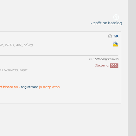
« zpět na Katalog
_WITH_AIR_1.dwg
kat:
Stlačený vzduch
Staženo:
665
x
332e07a200c28515
řihlaste se -
registrace
je bezplatná.