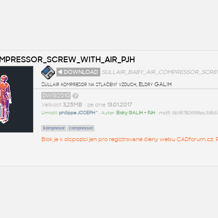
OMPRESSOR_SCREW_WITH_AIR_PJH
◄ DOWNLOAD
SULLAIR_BABY_AIR_COMPRESSOR_SCREW
Sullair kompresor na stlačený vzduch, Eldry GALIH
DWG2010
Velikost
3,25MB
• ze dne
13.01.2017
Umístil:
philippe JOSEPH^
• Autor:
Eldry GALIH + PJH
•
md5: 5b18782699ac38b5
kompresor
compressor
Blok je k dispozici jen pro registrované členy webu CADforum.cz. P