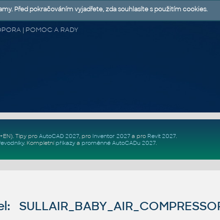
lamy. Před pokračováním vyjadřete, zda souhlasíte s použitím cookies.
 PODPORA | POMOC A RADY
Z+EN)
. Tipy pro
AutoCAD 2027
, pro
Inventor 2027
a pro
Revit 2027
.
řevodníky
.
Kompletní
příkazy
a
proměnné AutoCADu 2027
.
el: SULLAIR_BABY_AIR_COMPRESS