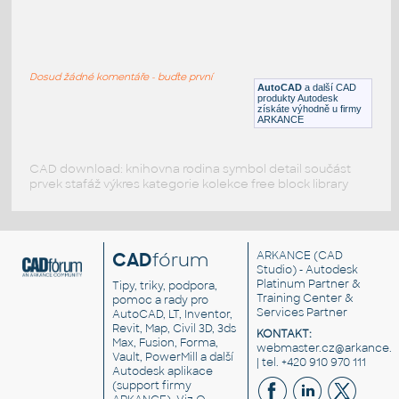
VIEGA press
:
Viega press 12 - 108
Dosud žádné komentáře - buďte první
DWG
Potrubí
AutoCAD
a další CAD
produkty Autodesk
získáte výhodně u firmy
ARKANCE
CAD download: knihovna rodina symbol detail součást
prvek stafáž výkres kategorie kolekce free block library
CAD
fórum
ARKANCE
(CAD
Studio) - Autodesk
Platinum Partner &
Tipy, triky, podpora,
Training Center &
pomoc a rady pro
Services Partner
AutoCAD, LT, Inventor,
Revit, Map, Civil 3D, 3ds
KONTAKT:
Max, Fusion, Forma,
webmaster.cz@arkance.w
Vault, PowerMill a další
| tel. +420 910 970 111
Autodesk aplikace
(support firmy