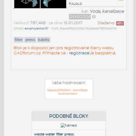
Kalolis
kat:
Voda, kanalizace
DWG2004
Velikost
787,4kB
• ze dne
13.01.2017
Staženo:
421
x
Umístil:
ecoproyectos13^
•
md5: 3bea686d2d26a374cbebb678656e5f4c
filter
press
kalolis
Blok je k dispozici jen pro registrované členy webu
CADforum.cz. Přihlaste se -
registrace
je bezplatná.
Vaše hodnocení:
Nejste přihlášeni - nemůžete
hodnotit blok