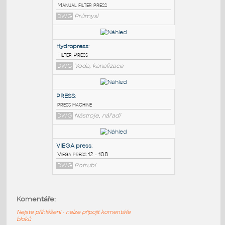
PODOBNÉ BLOKY
:
waste water filter press
:
Manual filter press
DWG
Průmysl
Hydropress
:
Filter Press
DWG
Voda, kanalizace
PRESS
:
Komentáře:
press machine
Nejste přihlášeni - nelze připojit komentáře
DWG
Nástroje, nářadí
bloků