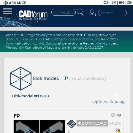
CZ
|
SK
|
EN
|
DE
Přes 123.000 registrovaných u nás, celkem
1.130.000
registrovaných
(CZ+EN)
. Tipy pro
AutoCAD 2027
, pro
Inventor 2027
a pro
Revit 2027
.
Nový
Kalkulátor nosníků
,
Spirograf generátor
a
Regresní křivky
v sekci
Převodníky
.
Kompletní
příkazy
a
proměnné AutoCADu 2027
.
Blok-model: FP
(Voda, kanalizace)
Blok-model #13900
« zpět na Katalog
FP
◄ DOWNLOAD
FP.dw
g