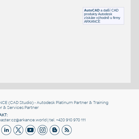
RFA
Létající
AutoCAD
a další CAD
produkty Autodesk
získáte výhodně u firmy
ARKANCE
NCE
(CAD Studio) - Autodesk Platinum Partner & Training
r & Services Partner
AKT:
ster.cz@arkance.world | tel. +420 910 970 111