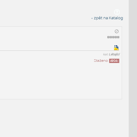
« zpět na Katalog
kat:
Létající
Staženo:
4904
x