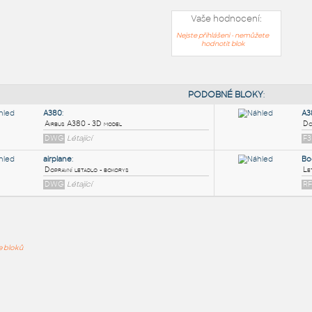
Vaše hodnocení:
Nejste přihlášeni - nemůžete
hodnotit blok
PODOB
A380
:
ře bloků
Airbus A380 - 3D model
DWG
Létající
airplane
:
Dopravní letadlo - bokorys