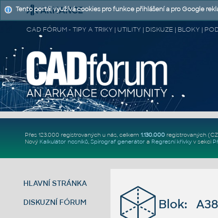
Tento portál využívá cookies pro funkce přihlášení a pro Google rek
CAD FÓRUM - TIPY A TRIKY | UTILITY | DISKUZE | BLOKY |
Přes 123.000 registrovaných u nás, celkem
1.130.000
registrovaných (C
Nový
Kalkulátor nosníků
,
Spirograf generátor
a
Regresní křivky
v sekci
P
HLAVNÍ STRÁNKA
Blok: A3
DISKUZNÍ FÓRUM