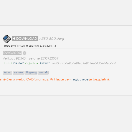
◄ DOWNLOAD
A380-800.dwg
Dopravní letadlo Airbus A380-800
DWG2000
Velikost
92,1kB
• ze dne
27.07.2007
Umístil:
Caster^
• Výrobce:
Airbus^
•
md5: c4b0a9c0a91ac9a933eab1dba84ab0c4
letoun
samolot
flugzeug
aircraft
rované členy webu CADforum.cz. Přihlaste se -
registrace
je bezplatná.