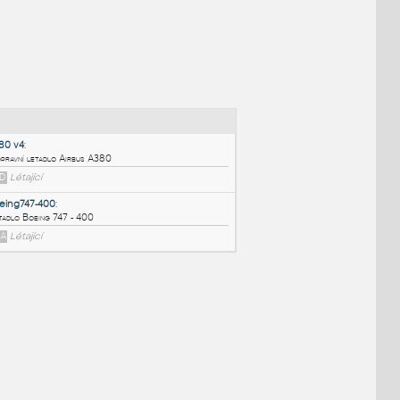
NÉ BLOKY
:
A380 v4
:
Dopravní letadlo Airbus A380
F3D
Létající
Boeing747-400
:
Letadlo Boeing 747 - 400