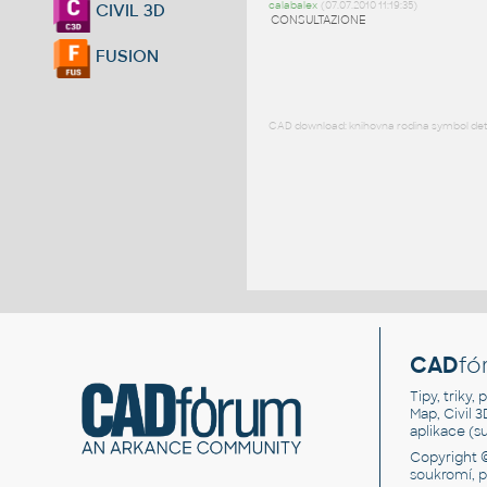
calabalex
(07.07.2010 11:19:35)
CIVIL 3D
CONSULTAZIONE
FUSION
CAD download: knihovna rodina symbol detai
CAD
fó
Tipy, triky
Map, Civil 
aplikace (
Copyright 
soukromí, 