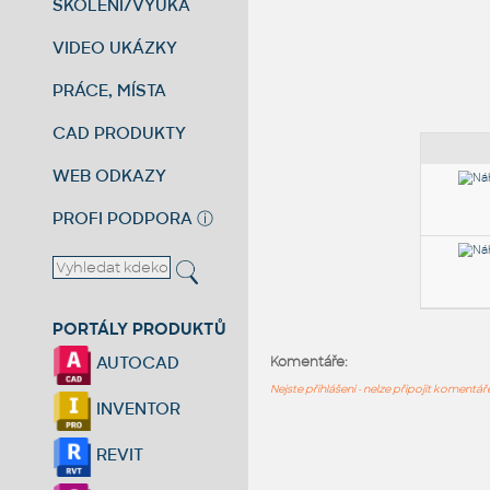
ŠKOLENÍ/VÝUKA
VIDEO UKÁZKY
PRÁCE, MÍSTA
CAD PRODUKTY
WEB ODKAZY
PROFI PODPORA
ⓘ
PORTÁLY PRODUKTŮ
AUTOCAD
Komentáře:
Nejste přihlášeni - nelze připojit komentá
INVENTOR
REVIT