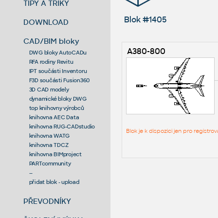
TIPY A TRIKY
Blok #1405
DOWNLOAD
CAD/BIM bloky
A380-800
DWG bloky AutoCADu
RFA rodiny Revitu
IPT součásti Inventoru
F3D součásti Fusion360
3D CAD modely
dynamické bloky DWG
top knihovny výrobců
knihovna AEC Data
knihovna RUG-CADstudio
Blok je k dispozici jen pro regist
knihovna WATG
knihovna TDCZ
knihovna BIMproject
PARTcommunity
--
přidat blok - upload
PŘEVODNÍKY