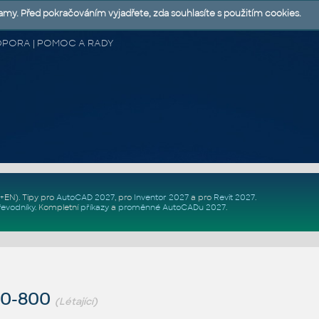
lamy. Před pokračováním vyjadřete, zda souhlasíte s použitím cookies.
 PODPORA | POMOC A RADY
Z+EN)
. Tipy pro
AutoCAD 2027
, pro
Inventor 2027
a pro
Revit 2027
.
řevodníky
.
Kompletní
příkazy
a
proměnné AutoCADu 2027
.
80-800
(Létající)