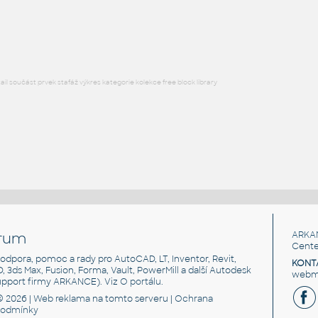
DWG
Létající
l součást prvek stafáž výkres kategorie kolekce free block library
rum
ARKA
Cente
, podpora, pomoc a rady pro AutoCAD, LT, Inventor, Revit,
KONT
3D, 3ds Max, Fusion, Forma, Vault, PowerMill a další Autodesk
webma
support firmy ARKANCE). Viz
O portálu
.
© 2026 |
Web reklama
na tomto serveru |
Ochrana
podmínky