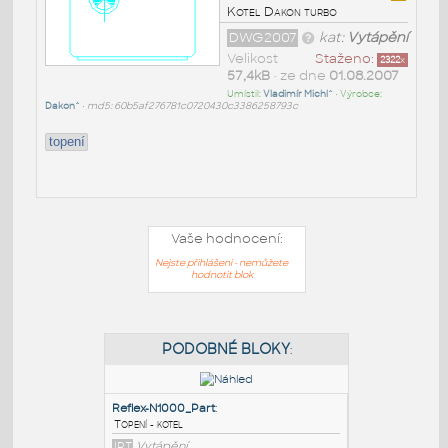
Kotel Dakon turbo
DWG2007
kat:
Vytápění
Velikost
Staženo:
2322
x
57,4kB
• ze dne
01.08.2007
Umístil:
Vladimír Michl^
• Výrobce:
Dakon^
•
md5: 60b5af276781c0720430c3386258793c
topení
Vaše hodnocení:
Nejste přihlášeni - nemůžete
hodnotit blok