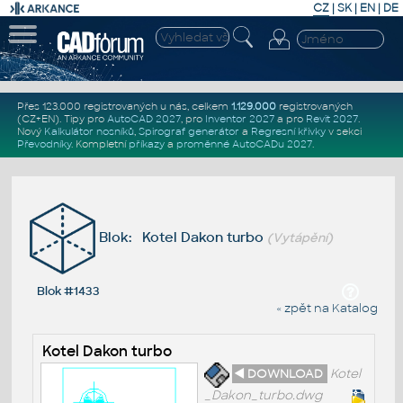
CZ
|
SK
|
EN
|
DE
Přes 123.000 registrovaných u nás, celkem
1.129.000
registrovaných
(CZ+EN)
. Tipy pro
AutoCAD 2027
, pro
Inventor 2027
a pro
Revit 2027
.
Nový
Kalkulátor nosníků
,
Spirograf generátor
a
Regresní křivky
v sekci
Převodníky
.
Kompletní
příkazy
a
proměnné AutoCADu 2027
.
Blok: Kotel Dakon turbo
(Vytápění)
Blok #1433
« zpět na Katalog
Kotel Dakon turbo
◄ DOWNLOAD
Kotel
_Dakon_turbo.dwg