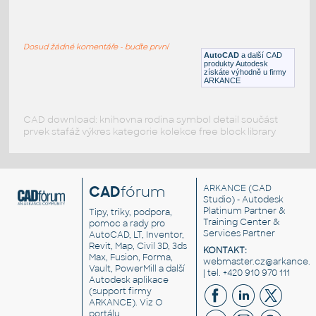
intake shell
:
turbo charger
Dosud žádné komentáře - buďte první
IPT
_Různé-Jiné
AutoCAD
a další CAD
produkty Autodesk
získáte výhodně u firmy
ARKANCE
CAD download: knihovna rodina symbol detail součást
prvek stafáž výkres kategorie kolekce free block library
CAD
fórum
ARKANCE
(CAD
Studio) - Autodesk
Platinum Partner &
Tipy, triky, podpora,
Training Center &
pomoc a rady pro
Services Partner
AutoCAD, LT, Inventor,
Revit, Map, Civil 3D, 3ds
KONTAKT:
Max, Fusion, Forma,
webmaster.cz@arkance.w
Vault, PowerMill a další
| tel. +420 910 970 111
Autodesk aplikace
(support firmy
ARKANCE). Viz
O
portálu
.