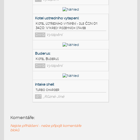
PODOBNÉ BLOKY
:
Reflex-N1000_Part
:
Topení - kotel
IPT
Vytápění
Kotel ustredniho vytapeni
:
Kotel ústředního vytápění - dle ČSN 01
3420: Výkresy pozemních staveb
DWG
Vytápění
Buderus
:
Komentáře:
Kotel Buderus
Nejste přihlášeni - nelze připojit komentáře
DWG
Vytápění
bloků