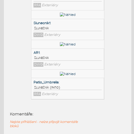
PODOBNÉ BLOKY
:
Slunecnik
:
Zahradní slunečník
RFA
Exteriéry
Slunecnik1
:
Slunečník
DWG
Exteriéry
AR1
:
Komentáře:
Slunečník
Nejste přihlášeni - nelze připojit komentáře
DWG
Exteriéry
bloků