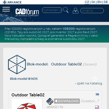
CZ
|
SK
|
EN
|
DE
Přes 123.000 registrovaných u nás, celkem
1.129.000
registrovaných
(CZ+EN)
. Tipy pro
AutoCAD 2027
, pro
Inventor 2027
a pro
Revit 2027
.
Nový
Kalkulátor nosníků
,
Spirograf generátor
a
Regresní křivky
v sekci
Převodníky
.
Kompletní
příkazy
a
proměnné AutoCADu 2027
.
Blok-model: Outdoor Table02
(Sezení)
Blok-model #1435
« zpět na Katalog
Outdoor Table02
◄ DOWNLOAD
Outdoor_T
able02.rfa