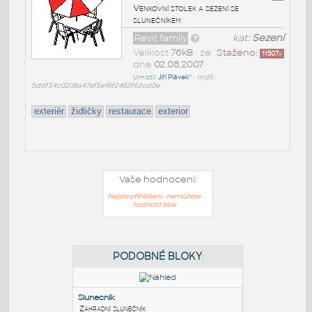
Venkovní stolek a sezení se
slunečníkem
Revit family
kat:
Sezení
Velikost
76kB
• ze
Staženo:
11507
x
dne
02.08.2007
Umístil:
Jiří Plávek^
•
md5:
5ddf34c0208a47ef5e16f2463f63cd0e
exteriér
židličky
restaurace
exterior
Vaše hodnocení:
Nejste přihlášeni - nemůžete
hodnotit blok