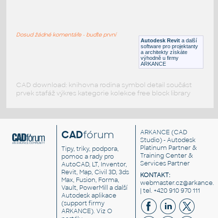
Patio_Umbrella
:
Slunečník (patio)
Dosud žádné komentáře - buďte první
RFA
Exteriéry
Autodesk Revit
a další
software pro projektanty
a architekty získáte
výhodně u firmy
ARKANCE
CAD download: knihovna rodina symbol detail součást
prvek stafáž výkres kategorie kolekce free block library
CAD
fórum
ARKANCE
(CAD
Studio) - Autodesk
Platinum Partner &
Tipy, triky, podpora,
Training Center &
pomoc a rady pro
Services Partner
AutoCAD, LT, Inventor,
Revit, Map, Civil 3D, 3ds
KONTAKT:
Max, Fusion, Forma,
webmaster.cz@arkance.w
Vault, PowerMill a další
| tel. +420 910 970 111
Autodesk aplikace
(support firmy
ARKANCE). Viz
O