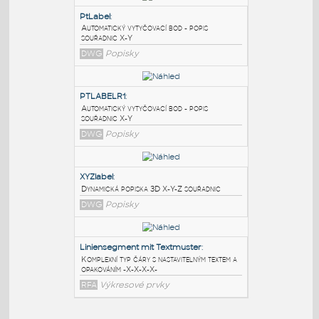
PODOBNÉ BLOKY
:
PtLabel
:
Automatický vytyčovací bod - popis
souřadnic X-Y
DWG
Popisky
PTLABELR1
:
Automatický vytyčovací bod - popis
souřadnic X-Y
DWG
Popisky