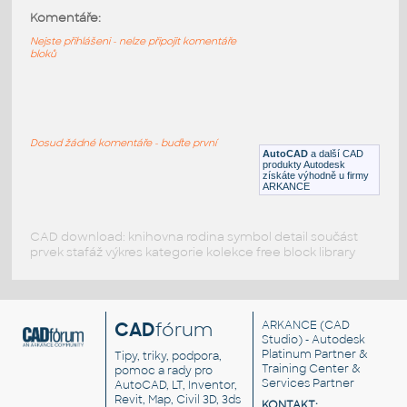
XYZlabel
:
Komentáře:
Dynamická popiska 3D X-Y-Z souřadnic
Nejste přihlášeni - nelze připojit komentáře
DWG
Popisky
bloků
Liniensegment mit Textmuster
:
Komplexní typ čáry s nastavitelným textem a
opakováním -X-X-X-X-
Dosud žádné komentáře - buďte první
AutoCAD
a další CAD
RFA
Výkresové prvky
produkty Autodesk
získáte výhodně u firmy
ARKANCE
CAD download: knihovna rodina symbol detail součást
prvek stafáž výkres kategorie kolekce free block library
CAD
fórum
ARKANCE
(CAD
Studio) - Autodesk
Platinum Partner &
Tipy, triky, podpora,
Training Center &
pomoc a rady pro
Services Partner
AutoCAD, LT, Inventor,
Revit, Map, Civil 3D, 3ds
KONTAKT: