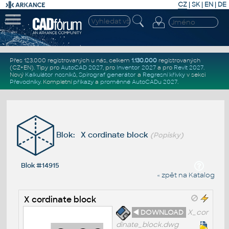
CZ
|
SK
|
EN
|
DE
Přes 123.000 registrovaných u nás, celkem
1.130.000
registrovaných
(CZ+EN)
. Tipy pro
AutoCAD 2027
, pro
Inventor 2027
a pro
Revit 2027
.
Nový
Kalkulátor nosníků
,
Spirograf generátor
a
Regresní křivky
v sekci
Převodníky
.
Kompletní
příkazy
a
proměnné AutoCADu 2027
.
Blok: X cordinate block
(Popisky)
Blok #14915
« zpět na Katalog
X cordinate block
◄ DOWNLOAD
X_cor
dinate_block.dwg