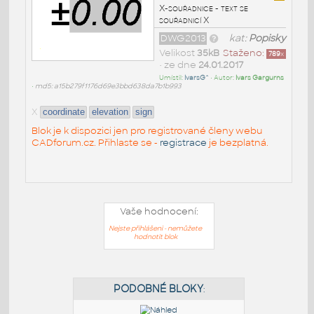
X-souřadnice - text se
souřadnicí X
DWG2013
kat:
Popisky
Velikost
35kB
Staženo:
789
x
• ze dne
24.01.2017
Umístil:
IvarsG^
• Autor:
Ivars Gargurns
•
md5: a15b279f1176d69e3bbd638da7b1b993
X
coordinate
elevation
sign
Blok je k dispozici jen pro registrované členy webu
CADforum.cz. Přihlaste se -
registrace
je bezplatná.
Vaše hodnocení:
Nejste přihlášeni - nemůžete
hodnotit blok