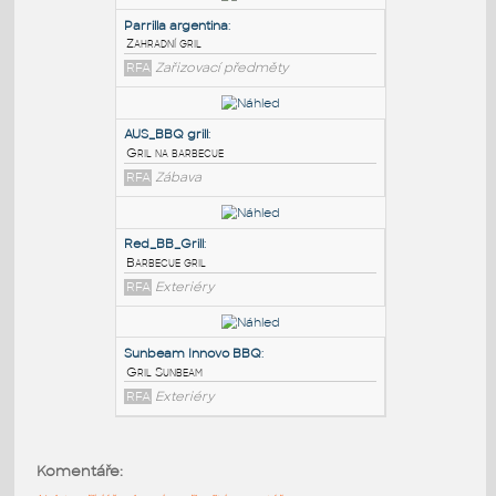
PODOBNÉ BLOKY
:
Parrilla argentina
:
Zahradní gril
RFA
Zařizovací předměty
AUS_BBQ grill
:
Gril na barbecue
RFA
Zábava
Red_BB_Grill
:
Komentáře:
Barbecue gril