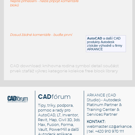
Nejste přihlášeni - nelze připojit komentáře
RFA
Exteriéry
bloků
Sunbeam Innovo BBQ
:
Gril Sunbeam
Dosud žádné komentáře - buďte první
AutoCAD
a další CAD
RFA
Exteriéry
produkty Autodesk
získáte výhodně u firmy
ARKANCE
CAD download: knihovna rodina symbol detail součást
prvek stafáž výkres kategorie kolekce free block library
CAD
fórum
ARKANCE
(CAD
Studio) - Autodesk
Platinum Partner &
Tipy, triky, podpora,
Training Center &
pomoc a rady pro
Services Partner
AutoCAD, LT, Inventor,
Revit, Map, Civil 3D, 3ds
KONTAKT:
Max, Fusion, Forma,
webmaster.cz@arkance.w
Vault, PowerMill a další
| tel. +420 910 970 111
Autodesk aplikace