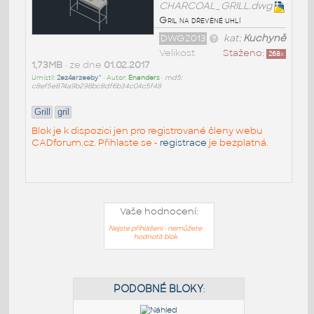
CHARCOAL_GRILL.dwg
Gril na dřevěné uhlí
DWG2013
kat:
Kuchyně
Velikost
Staženo:
268
x
1,73MB
• ze dne
01.02.2017
Umístil:
2ez4arzeeby^
• Autor:
Enanders
•
md5:
c8ef5e874a9b298bc8df6b34c04c5f48
Grill
gril
Blok je k dispozici jen pro registrované členy webu
CADforum.cz. Přihlaste se -
registrace
je bezplatná.
Vaše hodnocení:
Nejste přihlášeni - nemůžete
hodnotit blok