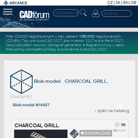
CZ
|
SK
|
EN
|
DE
Přes 123.000 registrovaných u nás, celkem
1.130.000
registrovaných
(CZ+EN)
. Tipy pro
AutoCAD 2027
, pro
Inventor 2027
a pro
Revit 2027
.
Nový
Kalkulátor nosníků
,
Spirograf generátor
a
Regresní křivky
v sekci
Převodníky
.
Kompletní
příkazy
a
proměnné AutoCADu 2027
.
Blok-model: CHARCOAL GRILL.
(Kuchyně)
Blok-model #14927
« zpět na Katalog
CHARCOAL GRILL.
◄ DOWNLOAD