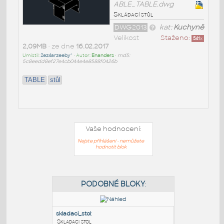
ABLE_TABLE.dwg
Skládací stůl
DWG2013
kat:
Kuchyně
Velikost
Staženo:
541
x
2,09MB
• ze dne
16.02.2017
Umístil:
2ez4arzeeby^
• Autor:
Enanders
•
md5:
5c8eedd8ef27e4cb044e4e8588f0426b
TABLE
stůl
Vaše hodnocení:
Nejste přihlášeni - nemůžete
hodnotit blok