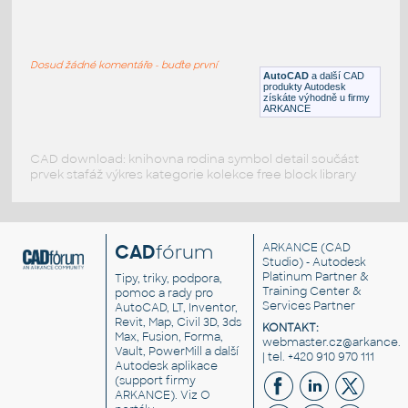
TableFolding30Wx60Lx31H
:
Stůl skládací 30x60x31
Dosud žádné komentáře - buďte první
DWG
Kancelář
AutoCAD
a další CAD
produkty Autodesk
získáte výhodně u firmy
ARKANCE
CAD download: knihovna rodina symbol detail součást
prvek stafáž výkres kategorie kolekce free block library
CAD
fórum
ARKANCE
(CAD
Studio) - Autodesk
Platinum Partner &
Tipy, triky, podpora,
Training Center &
pomoc a rady pro
Services Partner
AutoCAD, LT, Inventor,
Revit, Map, Civil 3D, 3ds
KONTAKT:
Max, Fusion, Forma,
webmaster.cz@arkance.w
Vault, PowerMill a další
| tel. +420 910 970 111
Autodesk aplikace
(support firmy
ARKANCE). Viz
O