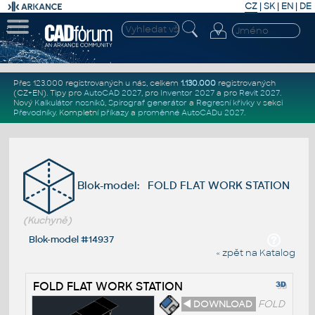
CZ
|
SK
|
EN
|
DE
Přes 123.000 registrovaných u nás, celkem
1.130.000
registrovaných
(CZ+EN)
. Tipy pro
AutoCAD 2027
, pro
Inventor 2027
a pro
Revit 2027
.
Nový
Kalkulátor nosníků
,
Spirograf generátor
a
Regresní křivky
v sekci
Převodníky
.
Kompletní
příkazy
a
proměnné AutoCADu 2027
.
Blok-model: FOLD FLAT WORK STATION
(Kuchyně)
Blok-model #14937
« zpět na Katalog
FOLD FLAT WORK STATION
◄ DOWNLOAD
FOLD