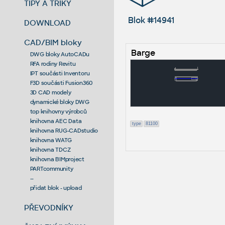
TIPY A TRIKY
Blok #14941
DOWNLOAD
CAD/BIM bloky
Barge
DWG bloky AutoCADu
RFA rodiny Revitu
IPT součásti Inventoru
F3D součásti Fusion360
3D CAD modely
dynamické bloky DWG
top knihovny výrobců
knihovna AEC Data
type
81100
knihovna RUG-CADstudio
knihovna WATG
knihovna TDCZ
knihovna BIMproject
PARTcommunity
--
přidat blok - upload
PŘEVODNÍKY