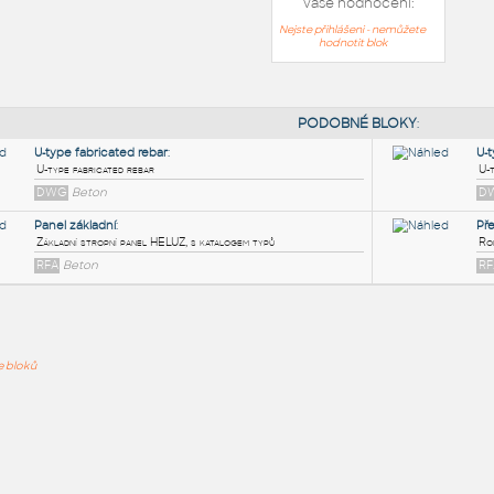
Vaše hodnocení:
Nejste přihlášeni - nemůžete
hodnotit blok
PODOB
U-type fabricated rebar
:
ře bloků
U-type fabricated rebar
DWG
Beton
Panel základní
:
Základní stropní panel HELUZ, s katalogem typů
RFA
Beton