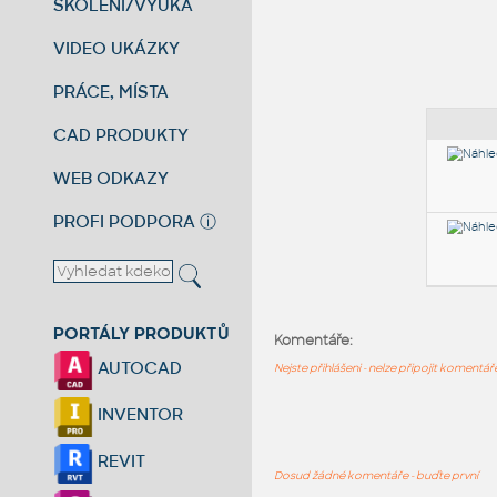
ŠKOLENÍ/VÝUKA
VIDEO UKÁZKY
PRÁCE, MÍSTA
CAD PRODUKTY
WEB ODKAZY
PROFI PODPORA
ⓘ
PORTÁLY PRODUKTŮ
Komentáře:
AUTOCAD
Nejste přihlášeni - nelze připojit komentá
INVENTOR
REVIT
Dosud žádné komentáře - buďte první