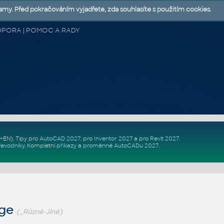
lamy. Před pokračováním vyjadřete, zda souhlasíte s použitím cookies.
 PODPORA | POMOC A RADY
Z+EN)
. Tipy pro
AutoCAD 2027
, pro
Inventor 2027
a pro
Revit 2027
.
řevodníky
.
Kompletní
příkazy
a
proměnné AutoCADu 2027
.
rge
(_Různé-Jiné)