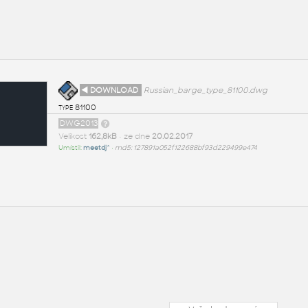
◄ DOWNLOAD
Russian_barge_type_81100.dwg
type 81100
DWG2013
Velikost
162,8kB
• ze dne
20.02.2017
Umístil:
meetdj^
•
md5: 127891a052f122688bf93d229499e474