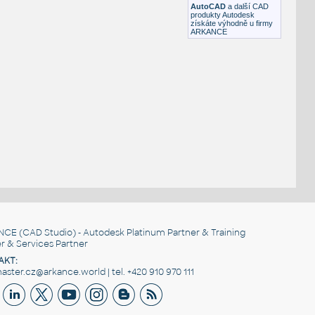
AutoCAD
a další CAD
produkty Autodesk
získáte výhodně u firmy
ARKANCE
NCE
(CAD Studio) - Autodesk Platinum Partner & Training
r & Services Partner
AKT:
ster.cz@arkance.world | tel. +420 910 970 111