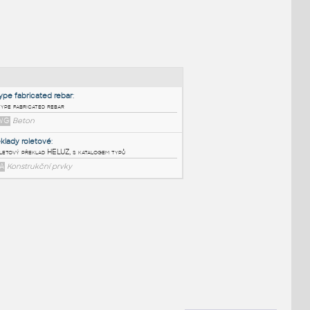
NÉ BLOKY
:
U-type fabricated rebar
:
U-type fabricated rebar
DWG
Beton
Překlady roletové
:
Roletový překlad HELUZ, s katalogem typů
RFA
Konstrukční prvky