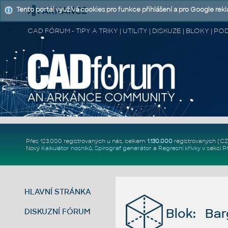
Tento portál využívá cookies pro funkce přihlášení a pro Google rek
CAD FÓRUM - TIPY A TRIKY | UTILITY | DISKUZE | BLOKY |
Přes 123.000 registrovaných u nás, celkem
1.130.000
registrovaných (C
Nový
Kalkulátor nosníků
,
Spirograf generátor
a
Regresní křivky
v sekci
P
HLAVNÍ STRÁNKA
Blok: Ba
DISKUZNÍ FÓRUM