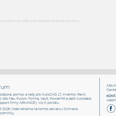
l součást prvek stafáž výkres kategorie kolekce free block library
rum
ARKA
Cente
, podpora, pomoc a rady pro AutoCAD, LT, Inventor, Revit,
KONT
3D, 3ds Max, Fusion, Forma, Vault, PowerMill a další Autodesk
webma
support firmy ARKANCE). Viz
O portálu
.
© 2026 |
Web reklama
na tomto serveru |
Ochrana
podmínky