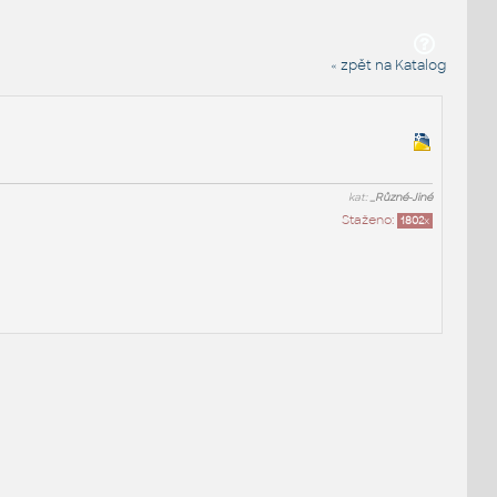
« zpět na Katalog
kat:
_Různé-Jiné
Staženo:
1802
x