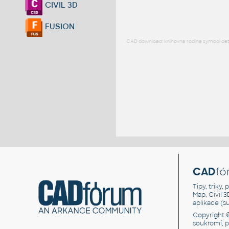
CIVIL 3D
FUSION
CAD download: knihovna rodina symbol detai
CAD
fó
Tipy, triky
Map, Civil 
aplikace (
Copyright 
soukromí, 