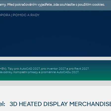
lamy. Před pokračováním vyjadřete, zda souhlasíte s použitím cookies.
 PODPORA | POMOC A RADY
Z+EN)
. Tipy pro
AutoCAD 2027
, pro
Inventor 2027
a pro
Revit 2027
.
řevodníky
.
Kompletní
příkazy
a
proměnné AutoCADu 2027
.
el: 3D HEATED DISPLAY MERCHANDI