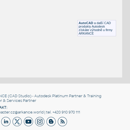
Display_Case
:
Prosklený pult na lahůdky
RFA
Obchod, provozovny
AutoCAD
a další CAD
produkty Autodesk
získáte výhodně u firmy
ARKANCE
NCE
(CAD Studio) - Autodesk Platinum Partner & Training
r & Services Partner
AKT:
ster.cz@arkance.world | tel. +420 910 970 111