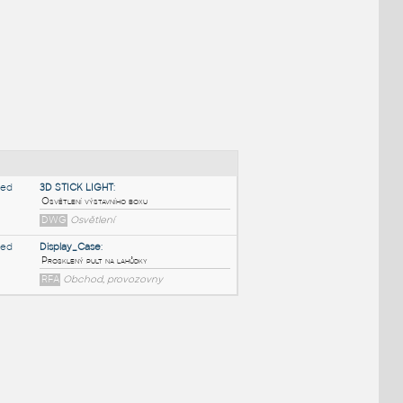
NÉ BLOKY
:
3D STICK LIGHT
:
Osvětlení výstavního boxu
DWG
Osvětlení