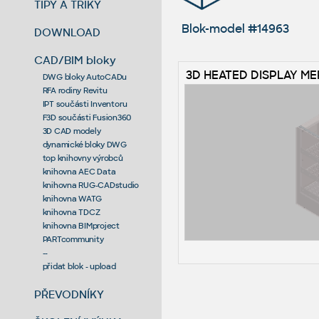
TIPY A TRIKY
Blok-model #14963
DOWNLOAD
CAD/BIM bloky
3D HEATED DISPLAY M
DWG bloky AutoCADu
RFA rodiny Revitu
IPT součásti Inventoru
F3D součásti Fusion360
3D CAD modely
dynamické bloky DWG
top knihovny výrobců
knihovna AEC Data
knihovna RUG-CADstudio
knihovna WATG
knihovna TDCZ
knihovna BIMproject
PARTcommunity
--
přidat blok - upload
PŘEVODNÍKY