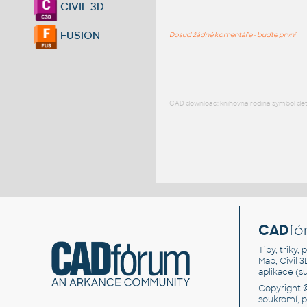
CIVIL 3D
FUSION
Dosud žádné komentáře - buďte první
CAD download: knihovna rodina symbol detai
CAD
fó
Tipy, triky
Map, Civil 
aplikace (
Copyright 
soukromí, 