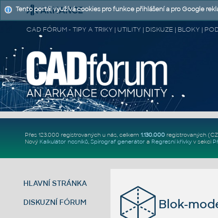
Tento portál využívá cookies pro funkce přihlášení a pro Google rek
CAD FÓRUM - TIPY A TRIKY | UTILITY | DISKUZE | BLOKY |
Přes 123.000 registrovaných u nás, celkem
1.130.000
registrovaných (C
Nový
Kalkulátor nosníků
,
Spirograf generátor
a
Regresní křivky
v sekci
P
HLAVNÍ STRÁNKA
Blok-mod
DISKUZNÍ FÓRUM