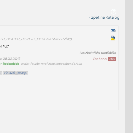
« zpět na Katalog
3D_HEATED_DISPLAY_MERCHANDISER.dwg
í pult
kat:
Kuchyňské spotřebiče
ne
28.02.2017
Staženo:
753
x
or:
Robbadobb
•
md5: 1fc95b4114cf0b667618e6cbc4d5732b
R
výstavní
prodejní