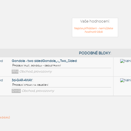
Vaše hodnocení:
Nejste přihlášeni - nemůžete
hodnotit blok
PODOB
ře bloků
Gondola - two sidedGondola_-_Two_Sided
:
Prodejní pult, gondola - oboustranný
RFA
Obchod, provozovny