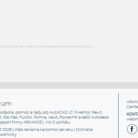
3d-GAR-4WAY
:
Prodejní stojan na oblečení
DWG
Obchod, provozovny
l součást prvek stafáž výkres kategorie kolekce free block library
rum
ARKA
Cente
, podpora, pomoc a rady pro AutoCAD, LT, Inventor, Revit,
KONT
3D, 3ds Max, Fusion, Forma, Vault, PowerMill a další Autodesk
webma
support firmy ARKANCE). Viz
O portálu
.
© 2026 |
Web reklama
na tomto serveru |
Ochrana
podmínky