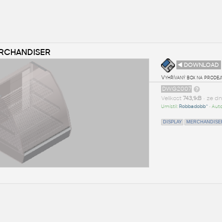
ERCHANDISER
◄ DOWNLOAD
Vyhřívaný box na prodejn
DWG2007
Velikost
743,1kB
• ze d
Umístil:
Robbadobb^
• Aut
DISPLAY
MERCHANDISE