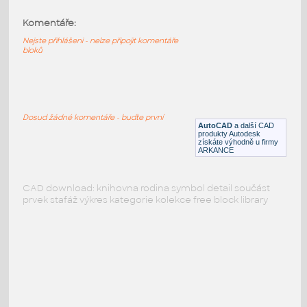
PODOBNÉ BLOKY
:
Komentáře:
Nejste přihlášeni - nelze připojit komentáře
Kulturní památka 3.18
:
bloků
Nemovitá kulturní památka
DWG
Druhy pozemků
Dosud žádné komentáře - buďte první
AutoCAD
a další CAD
produkty Autodesk
získáte výhodně u firmy
ARKANCE
CAD download: knihovna rodina symbol detail součást
prvek stafáž výkres kategorie kolekce free block library