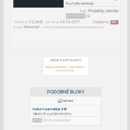
Kulturní komplex
kat:
Projekty, stavby
DWG2013
Velikost
212,9kB
• ze dne
04.04.2017
Staženo:
653
x
Umístil:
TOMAS1222^
•
md5: 9421e906eb4196afe74ed1cada6ecca8
Vaše hodnocení:
Nejste přihlášeni - nemůžete
hodnotit blok