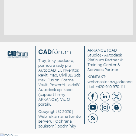
CAD
fórum
ARKANCE
(CAD
Studio) - Autodesk
Platinum Partner &
Tipy, triky, podpora,
Training Center &
pomoc a rady pro
Services Partner
AutoCAD, LT, Inventor,
Revit, Map, Civil 3D, 3ds
KONTAKT:
Max, Fusion, Forma,
webmaster.cz@arkance.w
Vault, PowerMill a další
| tel. +420 910 970 111
Autodesk aplikace
(support firmy
ARKANCE). Viz
O
portálu
.
Copyright © 2026 |
Web reklama
na tomto
serveru |
Ochrana
soukromí, podmínky