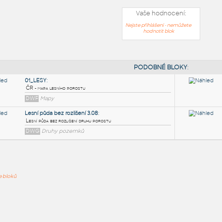
Vaše hodnocení:
Nejste přihlášeni - nemůžete
hodnotit blok
PODOB
01_LESY
:
ře bloků
ČR - mapa lesního porostu
DWF
Mapy
Lesní půda bez rozlišení 3.08
:
Lesní půda bez rozlišení druhu porostu