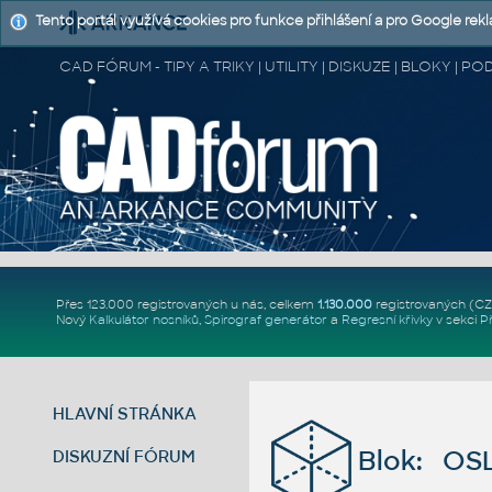
Tento portál využívá cookies pro funkce přihlášení a pro Google rek
CAD FÓRUM - TIPY A TRIKY | UTILITY | DISKUZE | BLOKY |
Přes 123.000 registrovaných u nás, celkem
1.130.000
registrovaných (C
Nový
Kalkulátor nosníků
,
Spirograf generátor
a
Regresní křivky
v sekci
P
HLAVNÍ STRÁNKA
Blok: OS
DISKUZNÍ FÓRUM