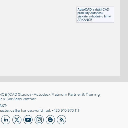
RFA
Rostliny, stromy
AutoCAD
a další CAD
produkty Autodesk
získáte výhodně u firmy
ARKANCE
NCE
(CAD Studio) - Autodesk Platinum Partner & Training
r & Services Partner
AKT:
ster.cz@arkance.world | tel. +420 910 970 111