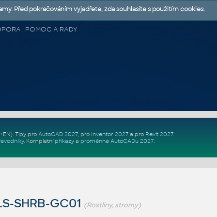
lamy. Před pokračováním vyjadřete, zda souhlasíte s použitím cookies.
 PODPORA | POMOC A RADY
Z+EN)
. Tipy pro
AutoCAD 2027
, pro
Inventor 2027
a pro
Revit 2027
.
řevodníky
.
Kompletní
příkazy
a
proměnné AutoCADu 2027
.
LS-SHRB-GC01
(Rostliny, stromy)