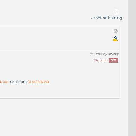
« zpět na Katalog
kat:
Rostliny, stromy
Staženo:
1558
x
te se -
registrace
je bezplatná.