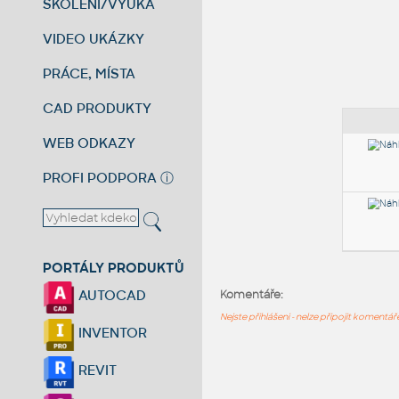
ŠKOLENÍ/VÝUKA
VIDEO UKÁZKY
PRÁCE, MÍSTA
CAD PRODUKTY
WEB ODKAZY
PROFI PODPORA
ⓘ
PORTÁLY PRODUKTŮ
AUTOCAD
Komentáře:
Nejste přihlášeni - nelze připojit komentá
INVENTOR
REVIT