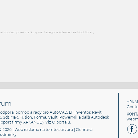
DWG
Druhy pozemků
l součást prvek stafáž výkres kategorie kolekce free block library
rum
ARKA
Cente
, podpora, pomoc a rady pro AutoCAD, LT, Inventor, Revit,
KONT
3D, 3ds Max, Fusion, Forma, Vault, PowerMill a další Autodesk
webma
support firmy ARKANCE). Viz
O portálu
.
© 2026 |
Web reklama
na tomto serveru |
Ochrana
podmínky