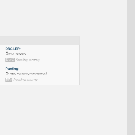
NÉ BLOKY
:
DRC-LEF1
:
Šrafa porostu
DWG
Rostliny, stromy
Planting
:
Symbol rostliny, parametrický