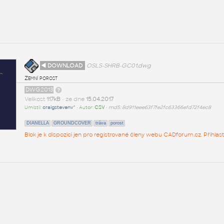
◄ DOWNLOAD
OSLS-SHRB-GC01.dwg
Zemní porost
DWG2013
Velikost
117kB
• ze dne
15.04.2017
Umístil:
craigstevenv^
• Autor:
CSV
•
md5: 8d911eee63f7fe2fc63366efd72f4ec8
DIANELLA
GROUNDCOVER
tráva
porost
Blok je k dispozici jen pro registrované členy webu CADforum.cz. Přihlas