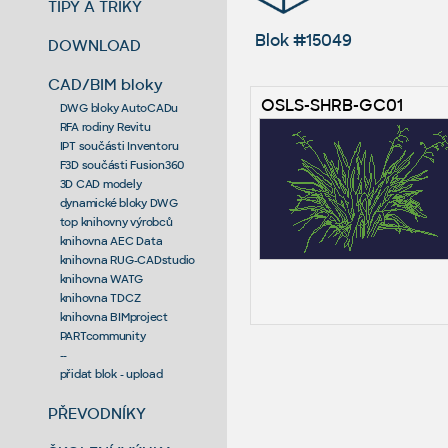
TIPY A TRIKY
Blok #15049
DOWNLOAD
CAD/BIM bloky
OSLS-SHRB-GC01
DWG bloky AutoCADu
RFA rodiny Revitu
IPT součásti Inventoru
F3D součásti Fusion360
3D CAD modely
dynamické bloky DWG
top knihovny výrobců
knihovna AEC Data
knihovna RUG-CADstudio
knihovna WATG
knihovna TDCZ
knihovna BIMproject
PARTcommunity
--
přidat blok - upload
PŘEVODNÍKY