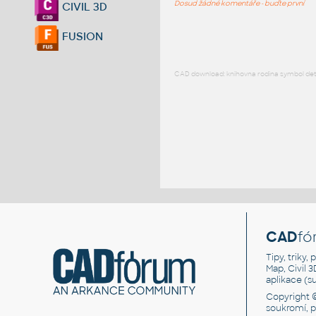
Dosud žádné komentáře - buďte první
CIVIL 3D
FUSION
CAD download: knihovna rodina symbol detai
CAD
fó
Tipy, triky
Map, Civil 
aplikace (
Copyright 
soukromí, 