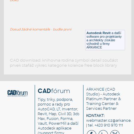
woodscrew set v2
:
Sada vrutů do dřeva
Dosud žádné komentáře - buďte první
F3D
Spojovací součásti
Autodesk Revit
a další
software pro projektanty
a architekty získáte
výhodně u firmy
ARKANCE
CAD download: knihovna rodina symbol detail součást
prvek stafáž výkres kategorie kolekce free block library
CAD
fórum
ARKANCE
(CAD
Studio) - Autodesk
Platinum Partner &
Tipy, triky, podpora,
Training Center &
pomoc a rady pro
Services Partner
AutoCAD, LT, Inventor,
Revit, Map, Civil 3D, 3ds
KONTAKT:
Max, Fusion, Forma,
webmaster.cz@arkance.w
Vault, PowerMill a další
| tel. +420 910 970 111
Autodesk aplikace
(support firmy