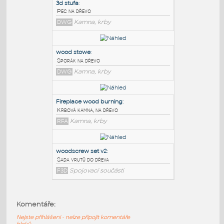
PODOBNÉ BLOKY
:
3d stufa
:
Pec na dřevo
DWG
Kamna, krby
wood stowe
:
Sporák na dřevo
DWG
Kamna, krby
Fireplace wood burning
:
Komentáře:
Krbová kamna, na dřevo
Nejste přihlášeni - nelze připojit komentáře
RFA
Kamna, krby
bloků