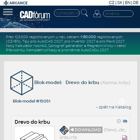
CZ
|
SK
|
EN
|
DE
Přes 123.000 registrovaných u nás, celkem
1.130.000
registrovaných
(CZ+EN)
. Tipy pro
AutoCAD 2027
, pro
Inventor 2027
a pro
Revit 2027
.
Nový
Kalkulátor nosníků
,
Spirograf generátor
a
Regresní křivky
v sekci
Převodníky
.
Kompletní
příkazy
a
proměnné AutoCADu 2027
.
Blok-model: Drevo do krbu
(Kamna, krby)
Blok-model #15051
« zpět na Katalog
Drevo do krbu
◄ DOWNLOAD
Drevo_do_
krbu.rfa