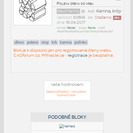
Polena dřeva do krbu
Revit family
kat:
Kamna, krby
Velikost
308kB
• ze
Staženo:
494
x
dne
16.04.2017
Umístil:
Balda^
• Autor:
Balda
•
md5:
9fabf9bd8a8facdcf0e75e5d246dec8d
dřevo
poleno
otop
krb
kamna
polínko
Blok je k dispozici jen pro registrované členy webu
CADforum.cz. Přihlaste se -
registrace
je bezplatná.
Vaše hodnocení:
Nejste přihlášeni - nemůžete
hodnotit blok