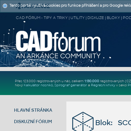
Tento portál využívá cookies pro funkce přihlášení a pro Google rek
CAD FÓRUM - TIPY A TRIKY | UTILITY | DISKUZE | BLOKY |
Přes 123.000 registrovaných u nás, celkem
1.130.000
registrovaných (C
Nový
Kalkulátor nosníků
,
Spirograf generátor
a
Regresní křivky
v sekci
P
HLAVNÍ STRÁNKA
Blok: SC
DISKUZNÍ FÓRUM