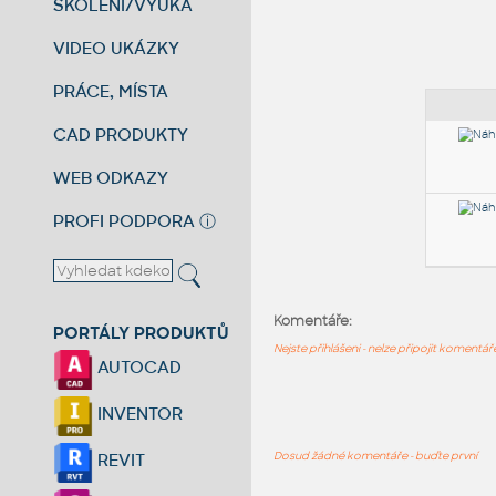
ŠKOLENÍ/VÝUKA
VIDEO UKÁZKY
PRÁCE, MÍSTA
CAD PRODUKTY
WEB ODKAZY
PROFI PODPORA
ⓘ
Komentáře:
PORTÁLY PRODUKTŮ
Nejste přihlášeni - nelze připojit komentá
AUTOCAD
INVENTOR
Dosud žádné komentáře - buďte první
REVIT