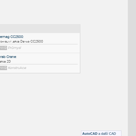
NÉ BLOKY
:
Demag CC2500
:
Pohyblivý jeřáb Demag CC2500
DWG
Průmysl
Grab Crane
:
Jeřáb 2D
DWG
Konstrukce
AutoCAD
a další CAD