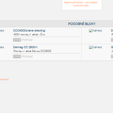
Nejste přihlášeni - nemůžete
hodnotit blok
PODOB
SCC4000crane drawing
:
ře bloků
400t pohyblivý jeřáb - Čína
DWG
Průmysl
Demag CC 2800-1
:
Pohyblivý jeřáb Demag CC2800
DWG
Průmysl