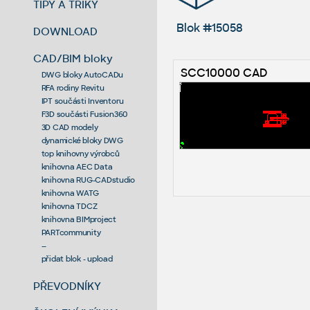
TIPY A TRIKY
Blok #15058
DOWNLOAD
CAD/BIM bloky
SCC10000 CAD
DWG bloky AutoCADu
RFA rodiny Revitu
IPT součásti Inventoru
F3D součásti Fusion360
3D CAD modely
dynamické bloky DWG
top knihovny výrobců
knihovna AEC Data
knihovna RUG-CADstudio
knihovna WATG
knihovna TDCZ
knihovna BIMproject
PARTcommunity
--
přidat blok - upload
PŘEVODNÍKY