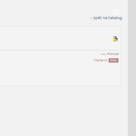
« zpět na Katalog
kat:
Průmysl
Staženo:
2034
x