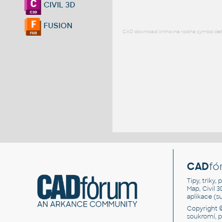
CIVIL 3D
FUSION
CAD download: knihovna rodina symbol detai
CAD
fó
Tipy, triky
Map, Civil 
aplikace (
Copyright 
soukromí, 