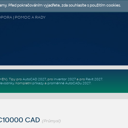
lamy. Před pokračováním vyjadřete, zda souhlasíte s použitím cookies.
 PODPORA | POMOC A RADY
Z+EN)
. Tipy pro
AutoCAD 2027
, pro
Inventor 2027
a pro
Revit 2027
.
řevodníky
.
Kompletní
příkazy
a
proměnné AutoCADu 2027
.
C10000 CAD
(Průmysl)