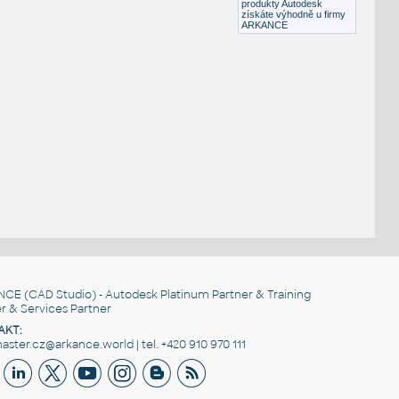
produkty Autodesk
získáte výhodně u firmy
ARKANCE
NCE
(CAD Studio) - Autodesk Platinum Partner & Training
r & Services Partner
AKT:
ster.cz@arkance.world | tel. +420 910 970 111