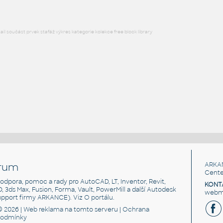
l součást prvek stafáž výkres kategorie kolekce free block library
rum
ARKA
Cente
, podpora, pomoc a rady pro AutoCAD, LT, Inventor, Revit,
KONT
3D, 3ds Max, Fusion, Forma, Vault, PowerMill a další Autodesk
webma
support firmy ARKANCE). Viz
O portálu
.
© 2026 |
Web reklama
na tomto serveru |
Ochrana
podmínky