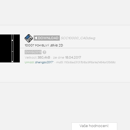
◄ DOWNLOAD
SCC10000_CAD.dwg
1000t pohyblivý jeřáb 2D
DWG2013
Velikost
380,4kB
• ze dne
18.04.2017
Umístil:
zhangzc2017^
•
md5: 110c6ad3137b1bc9f6a1e2464a13568c
Vaše hodnocení: