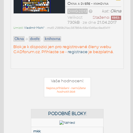
Okna a dveře - knihovna
DWG2013
kat:
Okna
Velikost
Staženo:
6863
x
730kB
• ze dne
21.04.2017
Umístil:
Vladimír Michl^
•
md5: 2989b31ac387864c58a10d6ac9ad5411
a
-
Okna
dveře
knihovna
Blok je k dispozici jen pro registrované členy webu
CADforum.cz. Přihlaste se -
registrace
je bezplatná.
Vaše hodnocení:
Nejste přihlášeni - nemůžete
hodnotit blok