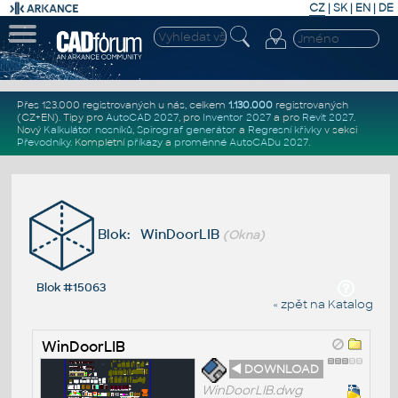
CZ
|
SK
|
EN
|
DE
Přes 123.000 registrovaných u nás, celkem
1.130.000
registrovaných
(CZ+EN)
. Tipy pro
AutoCAD 2027
, pro
Inventor 2027
a pro
Revit 2027
.
Nový
Kalkulátor nosníků
,
Spirograf generátor
a
Regresní křivky
v sekci
Převodníky
.
Kompletní
příkazy
a
proměnné AutoCADu 2027
.
Blok: WinDoorLIB
(Okna)
Blok #15063
« zpět na Katalog
WinDoorLIB
◄ DOWNLOAD
WinDoorLIB.dwg