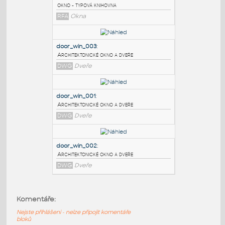
PODOBNÉ BLOKY
:
mkk
:
okno - typová knihovna
RFA
Okna
door_win_003
:
Architektonické okno a dveře
DWG
Dveře
door_win_001
:
Komentáře:
Architektonické okno a dveře
Nejste přihlášeni - nelze připojit komentáře
DWG
Dveře
bloků