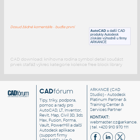
door_win_002
:
Architektonické okno a dveře
Dosud žádné komentáře - buďte první
DWG
Dveře
AutoCAD
a další CAD
produkty Autodesk
získáte výhodně u firmy
ARKANCE
CAD download: knihovna rodina symbol detail součást
prvek stafáž výkres kategorie kolekce free block library
CAD
fórum
ARKANCE
(CAD
Studio) - Autodesk
Platinum Partner &
Tipy, triky, podpora,
Training Center &
pomoc a rady pro
Services Partner
AutoCAD, LT, Inventor,
Revit, Map, Civil 3D, 3ds
KONTAKT:
Max, Fusion, Forma,
webmaster.cz@arkance.w
Vault, PowerMill a další
| tel. +420 910 970 111
Autodesk aplikace
(support firmy