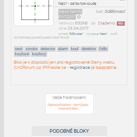
Nest - detektor kouře
Revit family
kat:
Sdělovací
RVT2017
Velikost
632kB
• ze
Staženo:
183
x
dne
23.04.2017
Umístil:
PJGruber^
• Výrobce:
Nest^
•
md5:
42448146eca5a663c6b0cf3b67741c8f
nest
smoke
detector
alarm
kouř
detektor
čidlo
kouřové
kouřový
Blok je k dispozici jen pro registrované členy webu
CADforum.cz. Přihlaste se -
registrace
je bezplatná.
Vaše hodnocení:
Nejste přihlášeni - nemůžete
hodnotit blok