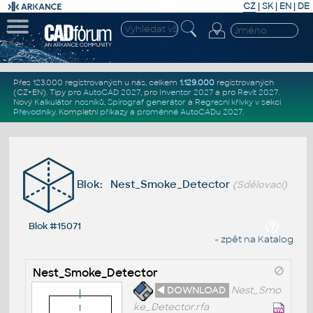
CZ
|
SK
|
EN
|
DE
Přes 123.000 registrovaných u nás, celkem
1.129.000
registrovaných
(CZ+EN)
. Tipy pro
AutoCAD 2027
, pro
Inventor 2027
a pro
Revit 2027
.
Nový
Kalkulátor nosníků
,
Spirograf generátor
a
Regresní křivky
v sekci
Převodníky
.
Kompletní
příkazy
a
proměnné AutoCADu 2027
.
Blok: Nest_Smoke_Detector
(Sdělovací)
Blok #15071
« zpět na Katalog
Nest_Smoke_Detector
◄ DOWNLOAD
Nest_Smo
ke_Detector.rfa