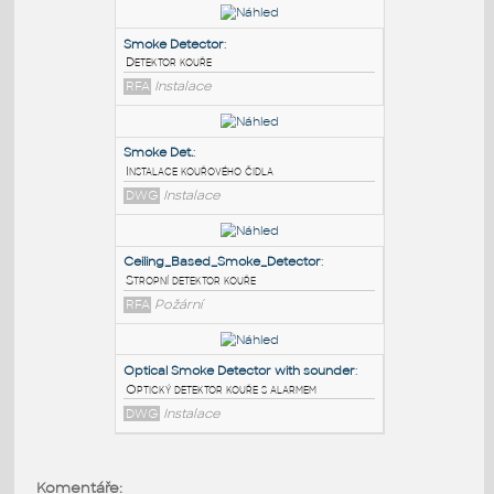
PODOBNÉ BLOKY
:
Smoke Detector
:
Detektor kouře
RFA
Instalace
Smoke Det.
:
Instalace kouřového čidla
DWG
Instalace
Ceiling_Based_Smoke_Detector
:
Komentáře: