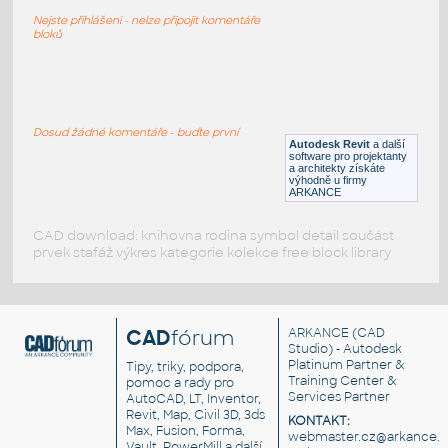
Stropní detektor kouře
Nejste přihlášeni - nelze připojit komentáře
RFA
Požární
bloků
Optical Smoke Detector with sounder
:
Optický detektor kouře s alarmem
Dosud žádné komentáře - buďte první
Autodesk Revit
a další
DWG
Instalace
software pro projektanty
a architekty získáte
výhodně u firmy
ARKANCE
CAD download: knihovna rodina symbol detail součást
prvek stafáž výkres kategorie kolekce free block library
CAD
fórum
ARKANCE
(CAD
Studio) - Autodesk
Platinum Partner &
Tipy, triky, podpora,
Training Center &
pomoc a rady pro
Services Partner
AutoCAD, LT, Inventor,
Revit, Map, Civil 3D, 3ds
KONTAKT:
Max, Fusion, Forma,
webmaster.cz@arkance.w
Vault, PowerMill a další