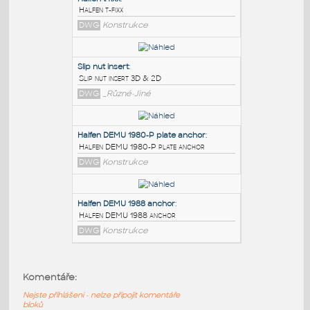
PODOBNÉ BLOKY
:
Halfen t-fixx
:
Halfen t-fixx
DWG
Konstrukce
Slip nut insert
:
Slip nut insert 3D & 2D
DWG
_Různé-Jiné
Halfen DEMU 1980-P plate anchor
:
Komentáře:
Halfen DEMU 1980-P plate anchor
Nejste přihlášeni - nelze připojit komentáře
DWG
Konstrukce
bloků