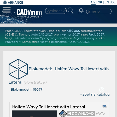
CZ
|
SK
|
EN
|
DE
Přes 123.000 registrovaných u nás, celkem
1.130.000
registrovaných
(CZ+EN)
. Tipy pro
AutoCAD 2027
, pro
Inventor 2027
a pro
Revit 2027
.
Nový
Kalkulátor nosníků
,
Spirograf generátor
a
Regresní křivky
v sekci
Převodníky
.
Kompletní
příkazy
a
proměnné AutoCADu 2027
.
Blok-model: Halfen Wavy Tail Insert with
Lateral
(Konstrukce)
Blok-model #15077
« zpět na Katalog
Halfen Wavy Tail Insert with Lateral
◄ DOWNLOAD
Halfe