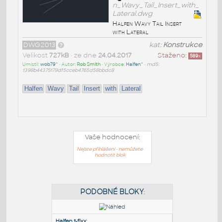
n_Wavy_Tail_Insert_with_
Lateral.dwg
Halfen Wavy Tail Insert
with Lateral
DWG2013
kat:
Konstrukce
Velikost
727kB
• ze dne
24.04.2017
Staženo:
589
x
Umístil:
wob79^
• Autor:
Rob Smith
• Výrobce:
Halfen^
•
md5:
1398b44375179df5cceb4765d58bbdc8
Halfen
Wavy
Tail
Insert
with
Lateral
Vaše hodnocení:
Nejste přihlášeni - nemůžete
hodnotit blok