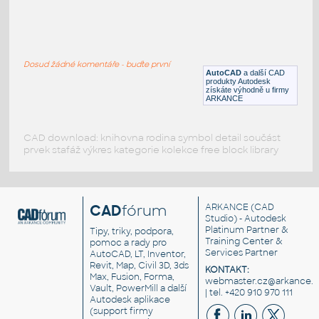
Halfen DEMU 1988 anchor
:
Halfen DEMU 1988 anchor
Dosud žádné komentáře - buďte první
DWG
Konstrukce
AutoCAD
a další CAD
produkty Autodesk
získáte výhodně u firmy
ARKANCE
CAD download: knihovna rodina symbol detail součást
prvek stafáž výkres kategorie kolekce free block library
CAD
fórum
ARKANCE
(CAD
Studio) - Autodesk
Platinum Partner &
Tipy, triky, podpora,
Training Center &
pomoc a rady pro
Services Partner
AutoCAD, LT, Inventor,
Revit, Map, Civil 3D, 3ds
KONTAKT:
Max, Fusion, Forma,
webmaster.cz@arkance.w
Vault, PowerMill a další
| tel. +420 910 970 111
Autodesk aplikace
(support firmy