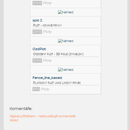
PODOBNÉ BLOKY
:
spic 2a
:
Plot - kované prvky
DWG
Ploty
spic 2
:
Plot - kované prvky
DWG
Ploty
OzdPlot
:
Komentáře:
Ozdobný plot - 3D pole (dyn.blok)
Nejste přihlášeni - nelze připojit komentáře
DWG
Ploty
bloků