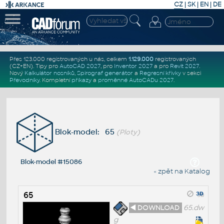
CZ
|
SK
|
EN
|
DE
Přes 123.000 registrovaných u nás, celkem
1.129.000
registrovaných
(CZ+EN)
. Tipy pro
AutoCAD 2027
, pro
Inventor 2027
a pro
Revit 2027
.
Nový
Kalkulátor nosníků
,
Spirograf generátor
a
Regresní křivky
v sekci
Převodníky
.
Kompletní
příkazy
a
proměnné AutoCADu 2027
.
Blok-model: 65
(Ploty)
Blok-model #15086
« zpět na Katalog
65
◄ DOWNLOAD
65.dw
g