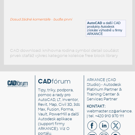
Fence_line_based
:
Plaňkový plot jako liniový prvek
Dosud žádné komentáře - buďte první
RFA
Ploty
AutoCAD
a další CAD
produkty Autodesk
získáte výhodně u firmy
ARKANCE
CAD download: knihovna rodina symbol detail součást
prvek stafáž výkres kategorie kolekce free block library
CAD
fórum
ARKANCE
(CAD
Studio) - Autodesk
Platinum Partner &
Tipy, triky, podpora,
Training Center &
pomoc a rady pro
Services Partner
AutoCAD, LT, Inventor,
Revit, Map, Civil 3D, 3ds
KONTAKT:
Max, Fusion, Forma,
webmaster.cz@arkance.w
Vault, PowerMill a další
| tel. +420 910 970 111
Autodesk aplikace
(support firmy
ARKANCE). Viz
O
portálu
.