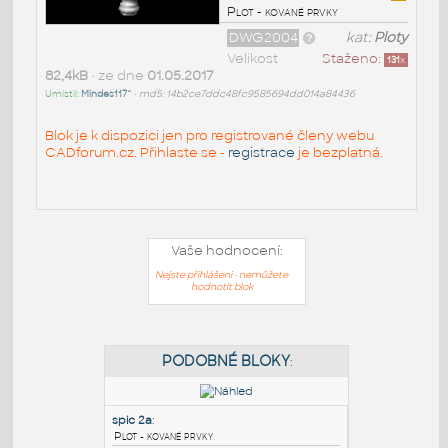
Plot - kované prvky
DWG2004
kat:
Ploty
Velikost
Staženo:
131
x
82,4kB
• ze dne
01.05.2017
Umístil:
Mindes117^
•
md5: 14b2ce7ddc48fc9585694dd014a84436
Blok je k dispozici jen pro registrované členy webu
CADforum.cz. Přihlaste se -
registrace
je bezplatná.
Vaše hodnocení:
Nejste přihlášeni - nemůžete
hodnotit blok