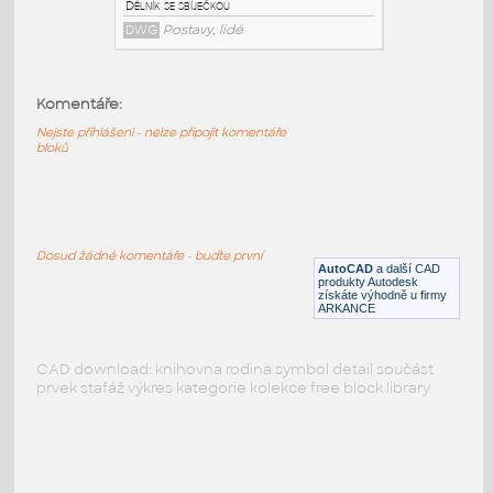
PODOBNÉ BLOKY
:
Komentáře:
Nejste přihlášeni - nelze připojit komentáře
bloků
Worker-jack
:
Dělník se sbíječkou
DWG
Postavy, lidé
Dosud žádné komentáře - buďte první
AutoCAD
a další CAD
produkty Autodesk
získáte výhodně u firmy
ARKANCE
CAD download: knihovna rodina symbol detail součást
prvek stafáž výkres kategorie kolekce free block library