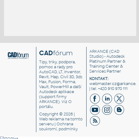
CAD
fórum
ARKANCE
(CAD
Studio) - Autodesk
Platinum Partner &
Tipy, triky, podpora,
Training Center &
pomoc a rady pro
Services Partner
AutoCAD, LT, Inventor,
Revit, Map, Civil 3D, 3ds
KONTAKT:
Max, Fusion, Forma,
webmaster.cz@arkance.w
Vault, PowerMill a další
| tel. +420 910 970 111
Autodesk aplikace
(support firmy
ARKANCE). Viz
O
portálu
.
Copyright © 2026 |
Web reklama
na tomto
serveru |
Ochrana
soukromí, podmínky