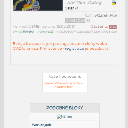
_HAMMER_3D.dwg
Sbíječka
kat:
_Různé-Jiné
DWG2004
Velikost
5,3MB
• ze dne
15.05.2017
Staženo:
910
x
Umístil:
Rollieboi^
• Autor:
rss26
•
md5: 2f3b9044dabeb2d2f352a3107d281dc8
Blok je k dispozici jen pro registrované členy webu
CADforum.cz. Přihlaste se -
registrace
je bezplatná.
Vaše hodnocení:
Nejste přihlášeni - nemůžete
hodnotit blok