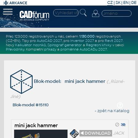
CZ
|
SK
|
EN
|
DE
Přes 123.000 registrovaných u nás, celkem
1.130.000
registrovaných
(CZ+EN)
. Tipy pro
AutoCAD 2027
, pro
Inventor 2027
a pro
Revit 2027
.
Nový
Kalkulátor nosníků
,
Spirograf generátor
a
Regresní křivky
v sekci
Převodníky
.
Kompletní
příkazy
a
proměnné AutoCADu 2027
.
Blok-model: mini jack hammer
(_Různé-
Jiné)
Blok-model #15110
« zpět na Katalog
mini jack hammer
◄ DOWNLOAD
JACK