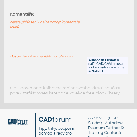
Printer-scanner Epson XP6100
:
Komentáře:
Printer-scanner Epson XP6100 3D-2D
Nejste přihlášeni - nelze připojit komentáře
DWG
Počítače
bloků
Electronics-Visual-Projectors_Epson-
PowerLite-4000
:
Dosud žádné komentáře - buďte první
Projektor Epson PowerLite 4000 Series
Autodesk Fusion
a
další CAD/CAM software
RFA
Elektronika
získáte výhodně u firmy
ARKANCE
CAD download: knihovna rodina symbol detail součást
prvek stafáž výkres kategorie kolekce free block library
CAD
fórum
ARKANCE
(CAD
Studio) - Autodesk
Platinum Partner &
Tipy, triky, podpora,
Training Center &
pomoc a rady pro