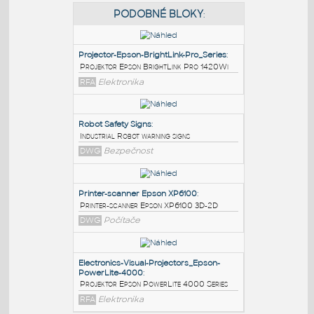
PODOBNÉ BLOKY
:
Projector-Epson-BrightLink-Pro_Series
:
Projektor Epson BrightLink Pro 1420Wi
RFA
Elektronika
Robot Safety Signs
:
Industrial Robot warning signs
DWG
Bezpečnost