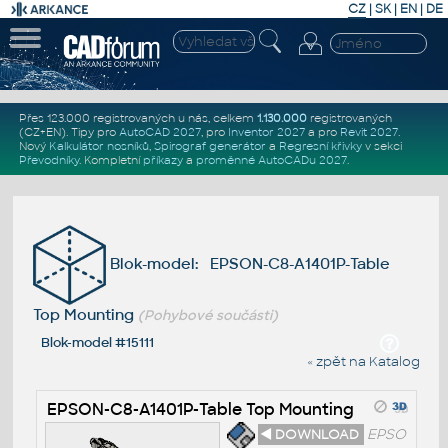
CZ
|
SK
|
EN
|
DE
Přes 123.000 registrovaných u nás, celkem
1.130.000
registrovaných
(CZ+EN)
. Tipy pro
AutoCAD 2027
, pro
Inventor 2027
a pro
Revit 2027
.
Nový
Kalkulátor nosníků
,
Spirograf generátor
a
Regresní křivky
v sekci
Převodníky
.
Kompletní
příkazy
a
proměnné AutoCADu 2027
.
Blok-model: EPSON-C8-A1401P-Table
Top Mounting
(Pohybové součásti)
Blok-model #15111
« zpět na Katalog
EPSON-C8-A1401P-Table Top Mounting
◄ DOWNLOAD
EPSO