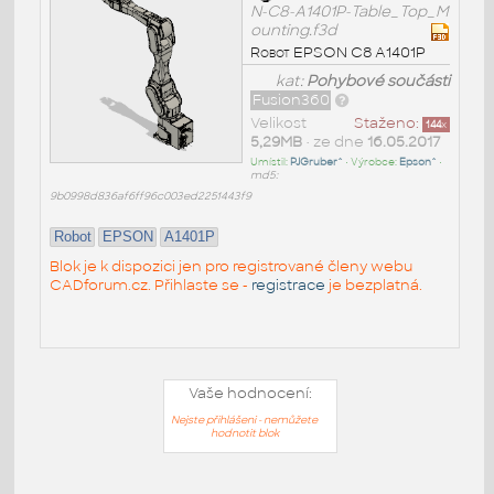
N-C8-A1401P-Table_Top_M
ounting.f3d
Robot EPSON C8 A1401P
kat:
Pohybové součásti
Fusion360
Velikost
Staženo:
144
x
5,29MB
• ze dne
16.05.2017
Umístil:
PJGruber^
• Výrobce:
Epson^
•
md5:
9b0998d836af6ff96c003ed2251443f9
Robot
EPSON
A1401P
Blok je k dispozici jen pro registrované členy webu
CADforum.cz. Přihlaste se -
registrace
je bezplatná.
Vaše hodnocení:
Nejste přihlášeni - nemůžete
hodnotit blok