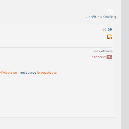
« zpět na Katalog
kat:
Dekorace
Staženo:
21
x
řihlaste se -
registrace
je bezplatná.