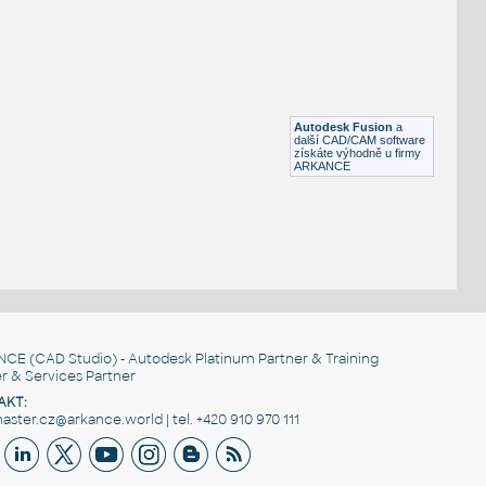
Paraboloid parametrický
IPT
Tvary
3Disoparam1
:
oučástky)
Parametrický izopovrch - z utility 3DPlot
Autodesk Fusion
a
DWG
Tvary
další CAD/CAM software
získáte výhodně u firmy
ARKANCE
NCE
(CAD Studio) - Autodesk Platinum Partner & Training
r & Services Partner
AKT:
ster.cz@arkance.world | tel. +420 910 970 111