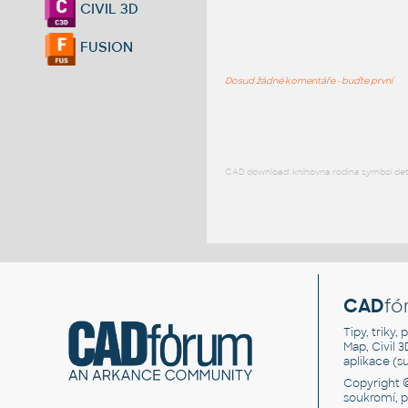
CIVIL 3D
FUSION
Dosud žádné komentáře - buďte první
CAD download: knihovna rodina symbol detai
CAD
fó
Tipy, triky
Map, Civil 
aplikace (
Copyright 
soukromí, 