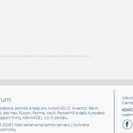
Rose - parametrická 3D plocha (z 3DPlot)
DWG
Dekorace
Egg crate
:
Tvar plata na vejce, parametrická 3D plocha (např. zásobník na s
F3D
Materiály
l součást prvek stafáž výkres kategorie kolekce free block library
rum
ARKA
Cente
, podpora, pomoc a rady pro AutoCAD, LT, Inventor, Revit,
KONT
3D, 3ds Max, Fusion, Forma, Vault, PowerMill a další Autodesk
webma
support firmy ARKANCE). Viz
O portálu
.
© 2026 |
Web reklama
na tomto serveru |
Ochrana
podmínky