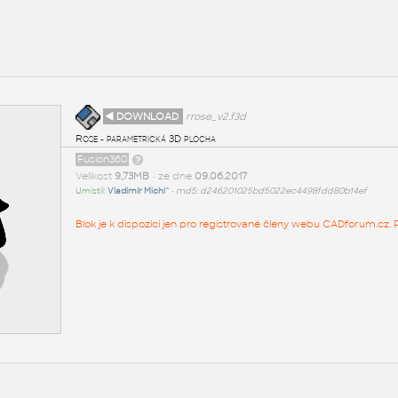
◄ DOWNLOAD
rrose_v2.f3d
Rose - parametrická 3D plocha
Fusion360
Velikost
9,73MB
• ze dne
09.06.2017
Umístil:
Vladimír Michl^
•
md5: d246201025bd5022ec4498fdd80b14ef
Blok je k dispozici jen pro registrované členy webu CADforum.cz. P