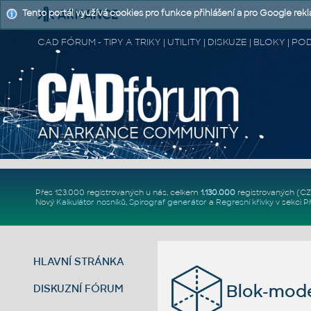
Tento portál využívá cookies pro funkce přihlášení a pro Google rek
CAD FÓRUM - TIPY A TRIKY | UTILITY | DISKUZE | BLOKY |
Přes 123.000 registrovaných u nás, celkem
1.130.000
registrovaných (C
Nový
Kalkulátor nosníků
,
Spirograf generátor
a
Regresní křivky
v sekci
P
HLAVNÍ STRÁNKA
Blok-mode
DISKUZNÍ FÓRUM