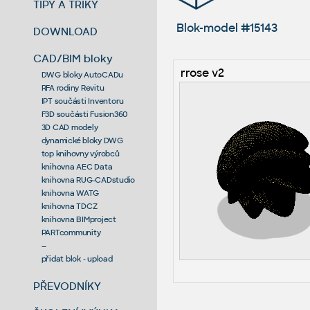
TIPY A TRIKY
Blok-model #15143
DOWNLOAD
CAD/BIM bloky
rrose v2
DWG bloky AutoCADu
RFA rodiny Revitu
IPT součásti Inventoru
F3D součásti Fusion360
3D CAD modely
dynamické bloky DWG
top knihovny výrobců
knihovna AEC Data
knihovna RUG-CADstudio
knihovna WATG
knihovna TDCZ
knihovna BIMproject
PARTcommunity
--
přidat blok - upload
PŘEVODNÍKY