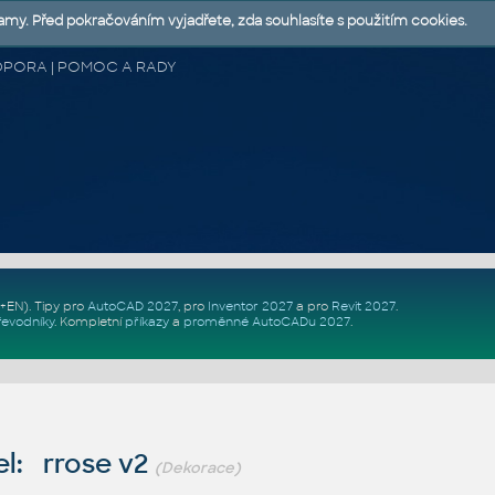
lamy. Před pokračováním vyjadřete, zda souhlasíte s použitím cookies.
 PODPORA | POMOC A RADY
Z+EN)
. Tipy pro
AutoCAD 2027
, pro
Inventor 2027
a pro
Revit 2027
.
řevodníky
.
Kompletní
příkazy
a
proměnné AutoCADu 2027
.
l: rrose v2
(Dekorace)