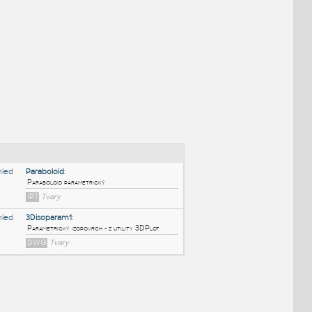
NÉ BLOKY
:
Paraboloid
: