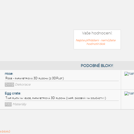
Vaše hodnocení:
Nejste přihlášeni - nemůžete
hodnotit blok
PODOB
ře bloků
rrose
: