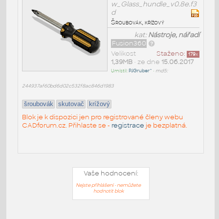
w_Glass_hundle_v0.8e.f3
d
Šroubovák, křížový
kat:
Nástroje, nářadí
Fusion360
Velikost
Staženo:
179
x
1,39MB
• ze dne
15.06.2017
Umístil:
PJGruber^
•
md5:
244937af60bd6d02c532f8ac846d1983
šroubovák
skutovač
krížový
Blok je k dispozici jen pro registrované členy webu
CADforum.cz. Přihlaste se -
registrace
je bezplatná.
Vaše hodnocení:
Nejste přihlášeni - nemůžete
hodnotit blok