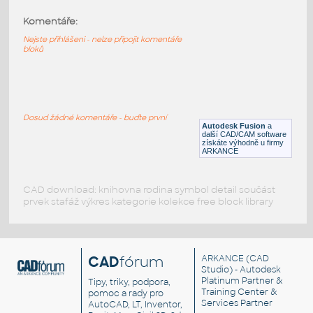
Komentáře:
Bondhus hex ball drivers 3 - 1.5mm
:
Šroubováky Bondhus, 3 - 1.5mm
Nejste přihlášeni - nelze připojit komentáře
bloků
F3D
Nástroje, nářadí
Skrutkovač
:
Skrutkovač
Dosud žádné komentáře - buďte první
Autodesk Fusion
a
IPT
Nástroje, nářadí
další CAD/CAM software
získáte výhodně u firmy
ARKANCE
CAD download: knihovna rodina symbol detail součást
prvek stafáž výkres kategorie kolekce free block library
CAD
fórum
ARKANCE
(CAD
Studio) - Autodesk
Platinum Partner &
Tipy, triky, podpora,
Training Center &
pomoc a rady pro
Services Partner
AutoCAD, LT, Inventor,