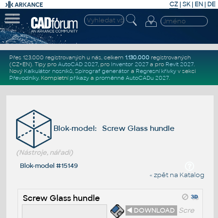
CZ
|
SK
|
EN
|
DE
Přes 123.000 registrovaných u nás, celkem
1.130.000
registrovaných
(CZ+EN)
. Tipy pro
AutoCAD 2027
, pro
Inventor 2027
a pro
Revit 2027
.
Nový
Kalkulátor nosníků
,
Spirograf generátor
a
Regresní křivky
v sekci
Převodníky
.
Kompletní
příkazy
a
proměnné AutoCADu 2027
.
Blok-model: Screw Glass hundle
(Nástroje, nářadí)
Blok-model #15149
« zpět na Katalog
Screw Glass hundle
◄ DOWNLOAD
Scre