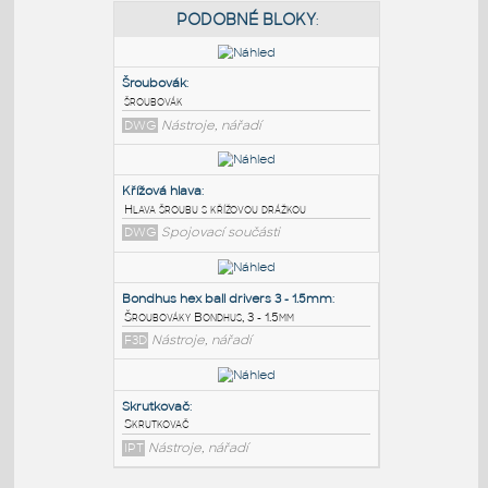
PODOBNÉ BLOKY
:
Šroubovák
:
šroubovák
DWG
Nástroje, nářadí
Křížová hlava
:
Hlava šroubu s křížovou drážkou
DWG
Spojovací součásti