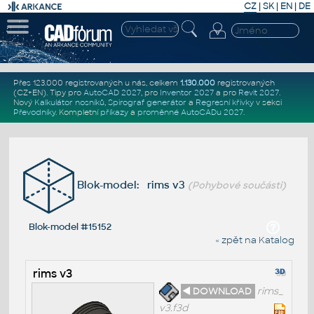
CZ
|
SK
|
EN
|
DE
Přes 123.000 registrovaných u nás, celkem
1.130.000
registrovaných
(CZ+EN)
. Tipy pro
AutoCAD 2027
, pro
Inventor 2027
a pro
Revit 2027
.
Nový
Kalkulátor nosníků
,
Spirograf generátor
a
Regresní křivky
v sekci
Převodníky
.
Kompletní
příkazy
a
proměnné AutoCADu 2027
.
Blok-model: rims v3
(Pohybové součásti)
Blok-model #15152
« zpět na Katalog
rims v3
◄ DOWNLOAD
rims_
v3.f3d