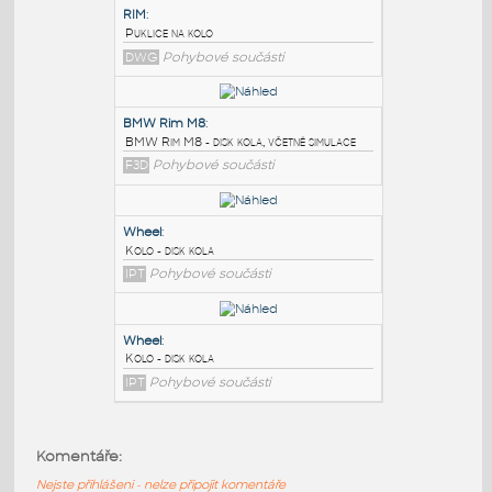
PODOBNÉ BLOKY
:
RIM
:
Puklice na kolo
DWG
Pohybové součásti
BMW Rim M8
:
BMW Rim M8 - disk kola, včetně simulace
F3D
Pohybové součásti
Wheel
:
Komentáře:
Kolo - disk kola
Nejste přihlášeni - nelze připojit komentáře