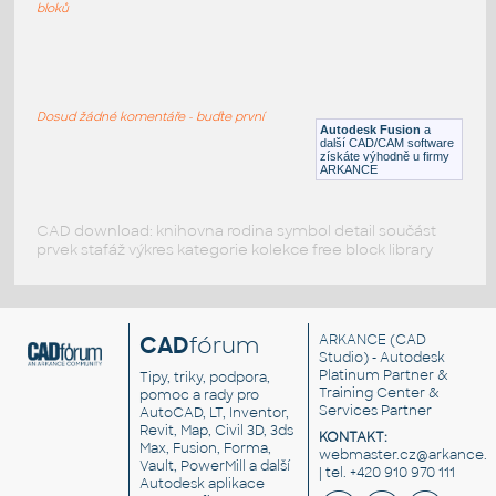
IPT
Pohybové součásti
bloků
Wheel
:
Kolo - disk kola
Dosud žádné komentáře - buďte první
Autodesk Fusion
a
IPT
Pohybové součásti
další CAD/CAM software
získáte výhodně u firmy
ARKANCE
CAD download: knihovna rodina symbol detail součást
prvek stafáž výkres kategorie kolekce free block library
CAD
fórum
ARKANCE
(CAD
Studio) - Autodesk
Platinum Partner &
Tipy, triky, podpora,
Training Center &
pomoc a rady pro
Services Partner
AutoCAD, LT, Inventor,
Revit, Map, Civil 3D, 3ds
KONTAKT:
Max, Fusion, Forma,
webmaster.cz@arkance.w
Vault, PowerMill a další
| tel. +420 910 970 111
Autodesk aplikace