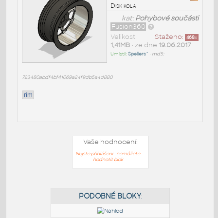
Disk kola
kat:
Pohybové součásti
Fusion360
Velikost
Staženo:
468
x
1,41MB
• ze dne
19.06.2017
Umístil:
Speliers^
•
md5:
723480abdf4bf41069a24f9db5a4d880
rim
Vaše hodnocení:
Nejste přihlášeni - nemůžete
hodnotit blok