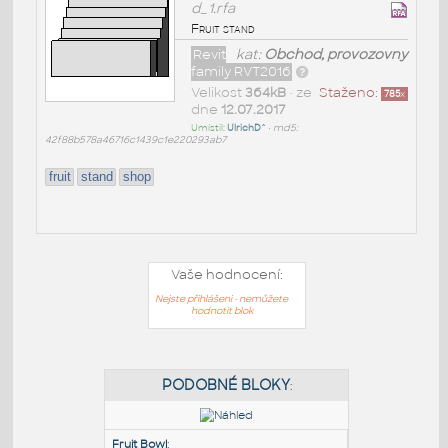
d_1.rfa
Fruit stand
Revit
kat:
Obchod, provozovny
family RVT2016
Velikost
364kB
• ze
Staženo:
785
x
dne
12.07.2017
Umístil:
UlrichD^
•
md5:
42f88b578a46716c1439c1e220293ab7
fruit
stand
shop
Vaše hodnocení:
Nejste přihlášeni - nemůžete
hodnotit blok