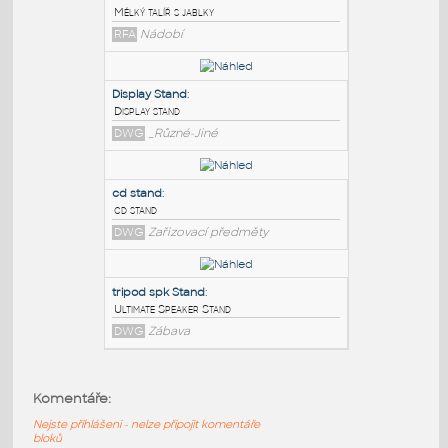
PODOBNÉ BLOKY
:
Fruit Bowl
:
Mělký talíř s jablky
RFA
Nádobí
Display Stand
:
Display stand
DWG
_Různé-Jiné
cd stand
:
Komentáře:
cd stand
Nejste přihlášeni - nelze připojit komentáře
DWG
Zařizovací předměty
bloků