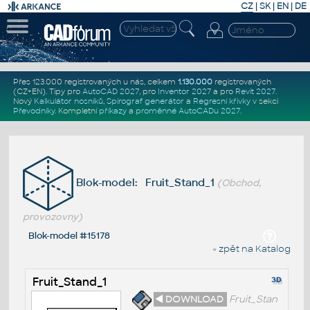
CZ
|
SK
|
EN
|
DE
Přes 123.000 registrovaných u nás, celkem
1.130.000
registrovaných
(CZ+EN)
. Tipy pro
AutoCAD 2027
, pro
Inventor 2027
a pro
Revit 2027
.
Nový
Kalkulátor nosníků
,
Spirograf generátor
a
Regresní křivky
v sekci
Převodníky
.
Kompletní
příkazy
a
proměnné AutoCADu 2027
.
Blok-model: Fruit_Stand_1
(Obchod,
provozovny)
Blok-model #15178
« zpět na Katalog
Fruit_Stand_1
◄ DOWNLOAD
Fruit_Stan