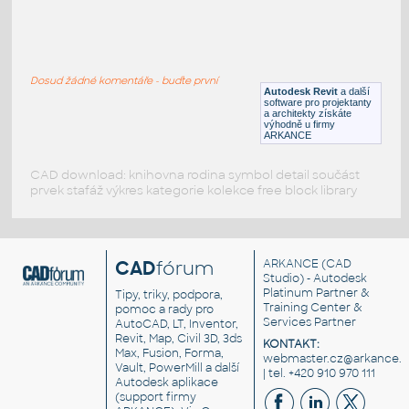
tripod spk Stand
:
Ultimate Speaker Stand
Dosud žádné komentáře - buďte první
DWG
Zábava
Autodesk Revit
a další
software pro projektanty
a architekty získáte
výhodně u firmy
ARKANCE
CAD download: knihovna rodina symbol detail součást
prvek stafáž výkres kategorie kolekce free block library
CAD
fórum
ARKANCE
(CAD
Studio) - Autodesk
Platinum Partner &
Tipy, triky, podpora,
Training Center &
pomoc a rady pro
Services Partner
AutoCAD, LT, Inventor,
Revit, Map, Civil 3D, 3ds
KONTAKT:
Max, Fusion, Forma,
webmaster.cz@arkance.w
Vault, PowerMill a další
| tel. +420 910 970 111
Autodesk aplikace
(support firmy