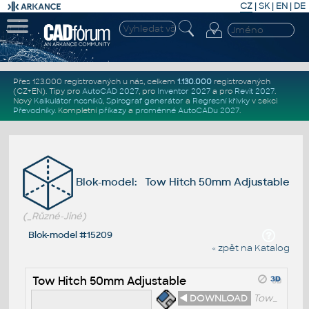
CZ
|
SK
|
EN
|
DE
Přes 123.000 registrovaných u nás, celkem
1.130.000
registrovaných
(CZ+EN)
. Tipy pro
AutoCAD 2027
, pro
Inventor 2027
a pro
Revit 2027
.
Nový
Kalkulátor nosníků
,
Spirograf generátor
a
Regresní křivky
v sekci
Převodníky
.
Kompletní
příkazy
a
proměnné AutoCADu 2027
.
Blok-model: Tow Hitch 50mm Adjustable
(_Různé-Jiné)
Blok-model #15209
« zpět na Katalog
Tow Hitch 50mm Adjustable
◄ DOWNLOAD
Tow_