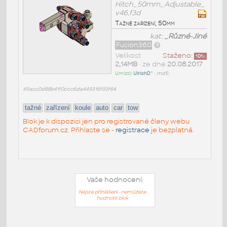
Hitch_50mm_Adjustable_
v46.f3d
Tažné zařízení, 50mm
kat:
_Různé-Jiné
Fusion360
Velikost
Staženo:
101
x
2,14MB
• ze dne
20.08.2017
Umístil:
UlrichD^
•
md5:
45acc0d88b41f0ccc6da449316f93f64
tažné
zařízení
koule
auto
car
tow
Blok je k dispozici jen pro registrované členy webu
CADforum.cz. Přihlaste se -
registrace
je bezplatná.
Vaše hodnocení:
Nejste přihlášeni - nemůžete
hodnotit blok