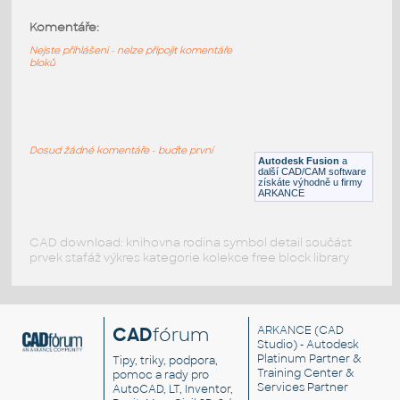
Komentáře:
150NB KNIGHT VALVE
:
Uzavírací ventil - tažná litina
Nejste přihlášeni - nelze připojit komentáře
bloků
DWG
Ventily
Nákladní lokomotiva
:
Bok tažné nákladní lokomotivy
Dosud žádné komentáře - buďte první
Autodesk Fusion
a
DWG
Kolejová
další CAD/CAM software
získáte výhodně u firmy
ARKANCE
CAD download: knihovna rodina symbol detail součást
prvek stafáž výkres kategorie kolekce free block library
CAD
fórum
ARKANCE
(CAD
Studio) - Autodesk
Platinum Partner &
Tipy, triky, podpora,
Training Center &
pomoc a rady pro
Services Partner
AutoCAD, LT, Inventor,