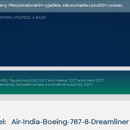
lamy. Před pokračováním vyjadřete, zda souhlasíte s použitím cookies.
 PODPORA | POMOC A RADY
Z+EN)
. Tipy pro
AutoCAD 2027
, pro
Inventor 2027
a pro
Revit 2027
.
řevodníky
.
Kompletní
příkazy
a
proměnné AutoCADu 2027
.
l: Air-India-Boeing-787-8-Dreamline