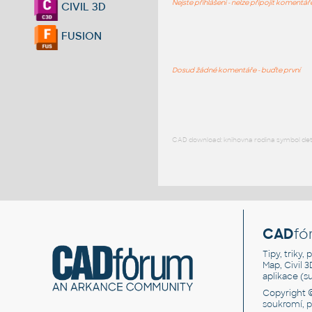
Nejste přihlášeni - nelze připojit komentá
CIVIL 3D
FUSION
Dosud žádné komentáře - buďte první
CAD download: knihovna rodina symbol detai
CAD
fó
Tipy, triky
Map, Civil 
aplikace (
Copyright 
soukromí, 