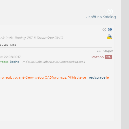
« zpět na Katalog
Air-India-Boeing-787-8-Dreamliner.DWG
- Air India
kat:
Létající
ne
22.08.2017
Staženo:
371
x
ýrobce:
Boeing^
•
md5: 3832eb48bb040c05706d9ce61b4d4c44
n pro registrované členy webu CADforum.cz. Přihlaste se -
registrace
je