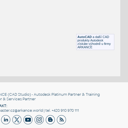
B787-F
:
Boeing 787-8 - zepředu
DWG
Létající
7478i3vue
:
Boeing 747-8, dopravní verze
AutoCAD
a další CAD
DWG
Létající
produkty Autodesk
získáte výhodně u firmy
ARKANCE
NCE
(CAD Studio) - Autodesk Platinum Partner & Training
r & Services Partner
AKT:
ster.cz@arkance.world | tel. +420 910 970 111