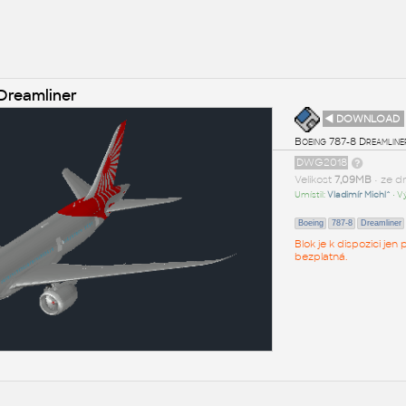
-Dreamliner
◄ DOWNLOAD
Boeing 787-8 Dreamliner 
DWG2018
Velikost
7,09MB
• ze d
Umístil:
Vladimír Michl^
• V
Boeing
787-8
Dreamliner
Blok je k dispozici je
bezplatná.