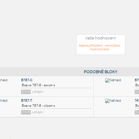
Vaše hodnocení:
Nejste přihlášeni - nemůžete
hodnotit blok
PODOB