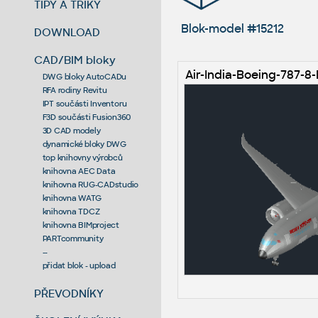
TIPY A TRIKY
Blok-model #15212
DOWNLOAD
CAD/BIM bloky
Air-India-Boeing-787-8
DWG bloky AutoCADu
RFA rodiny Revitu
IPT součásti Inventoru
F3D součásti Fusion360
3D CAD modely
dynamické bloky DWG
top knihovny výrobců
knihovna AEC Data
knihovna RUG-CADstudio
knihovna WATG
knihovna TDCZ
knihovna BIMproject
PARTcommunity
--
přidat blok - upload
PŘEVODNÍKY