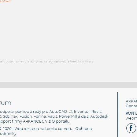
ře bloků
B787-S
:
Boeing 787-8 - bokorys
DWG
Létající
B787-T
:
Boeing 787-8 - půdorys
DWG
Létající
l součást prvek stafáž výkres kategorie kolekce free block library
rum
ARKA
Cente
, podpora, pomoc a rady pro AutoCAD, LT, Inventor, Revit,
KONT
3D, 3ds Max, Fusion, Forma, Vault, PowerMill a další Autodesk
webma
support firmy ARKANCE). Viz
O portálu
.
© 2026 |
Web reklama
na tomto serveru |
Ochrana
podmínky