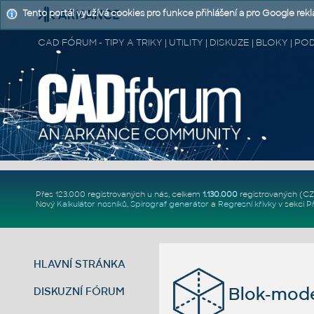
Tento portál využívá cookies pro funkce přihlášení a pro Google rek
CAD FÓRUM - TIPY A TRIKY | UTILITY | DISKUZE | BLOKY |
Přes 123.000 registrovaných u nás, celkem
1.130.000
registrovaných (C
Nový
Kalkulátor nosníků
,
Spirograf generátor
a
Regresní křivky
v sekci
P
HLAVNÍ STRÁNKA
Blok-mode
DISKUZNÍ FÓRUM