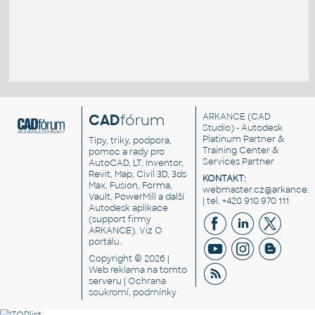
CAD
fórum
ARKANCE
(CAD
Studio) - Autodesk
Platinum Partner &
Tipy, triky, podpora,
Training Center &
pomoc a rady pro
Services Partner
AutoCAD, LT, Inventor,
Revit, Map, Civil 3D, 3ds
KONTAKT:
Max, Fusion, Forma,
webmaster.cz@arkance.w
Vault, PowerMill a další
| tel. +420 910 970 111
Autodesk aplikace
(support firmy
ARKANCE). Viz
O
portálu
.
Copyright © 2026 |
Web reklama
na tomto
serveru |
Ochrana
soukromí, podmínky