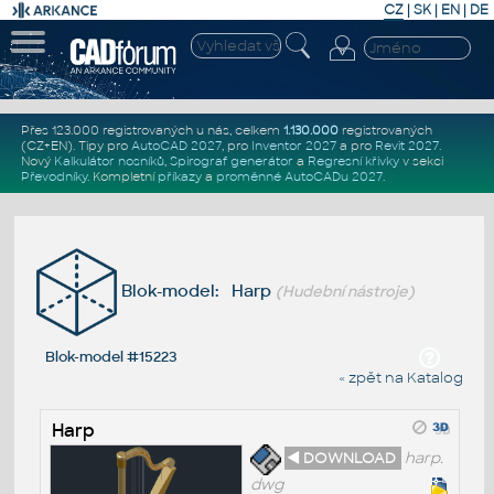
CZ
|
SK
|
EN
|
DE
Přes 123.000 registrovaných u nás, celkem
1.130.000
registrovaných
(CZ+EN)
. Tipy pro
AutoCAD 2027
, pro
Inventor 2027
a pro
Revit 2027
.
Nový
Kalkulátor nosníků
,
Spirograf generátor
a
Regresní křivky
v sekci
Převodníky
.
Kompletní
příkazy
a
proměnné AutoCADu 2027
.
Blok-model: Harp
(Hudební nástroje)
Blok-model #15223
« zpět na Katalog
Harp
◄ DOWNLOAD
harp.
dwg