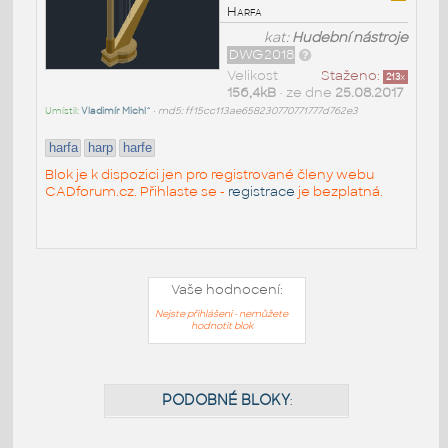
Harfa
kat:
Hudební nástroje
DWG2018
Velikost
Staženo:
213
x
156,4kB
• ze dne
25.08.2017
Umístil:
Vladimír Michl^
•
md5: ff15cc113ae658230770771777d762e3
harfa
harp
harfe
Blok je k dispozici jen pro registrované členy webu
CADforum.cz. Přihlaste se -
registrace
je bezplatná.
Vaše hodnocení:
Nejste přihlášeni - nemůžete
hodnotit blok