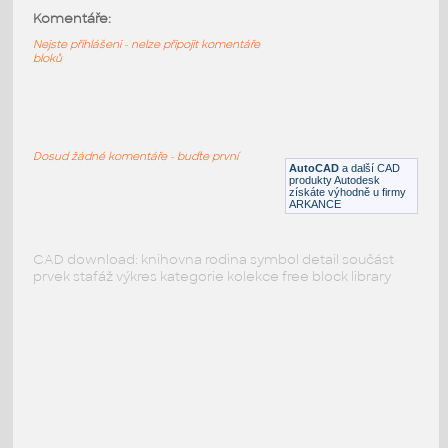
Komentáře:
Nejste přihlášeni - nelze připojit komentáře
bloků
PODOBNÉ BLOKY
:
Dosud žádné komentáře - buďte první
AutoCAD
a další CAD
produkty Autodesk
získáte výhodně u firmy
ARKANCE
CAD download: knihovna rodina symbol detail součást
prvek stafáž výkres kategorie kolekce free block library