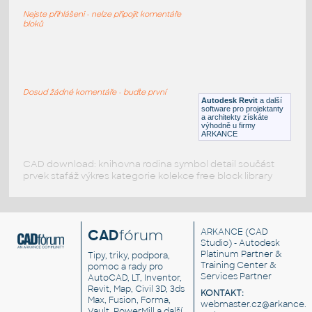
Korintský sloup
Nejste přihlášeni - nelze připojit komentáře
DWG
Konstrukční prvky
bloků
corniche corinthienne
:
Korintský sloup
Dosud žádné komentáře - buďte první
Autodesk Revit
a další
DWG
Dekorace
software pro projektanty
a architekty získáte
výhodně u firmy
ARKANCE
CAD download: knihovna rodina symbol detail součást
prvek stafáž výkres kategorie kolekce free block library
CAD
fórum
ARKANCE
(CAD
Studio) - Autodesk
Platinum Partner &
Tipy, triky, podpora,
Training Center &
pomoc a rady pro
Services Partner
AutoCAD, LT, Inventor,
Revit, Map, Civil 3D, 3ds
KONTAKT:
Max, Fusion, Forma,
webmaster.cz@arkance.w
Vault, PowerMill a další