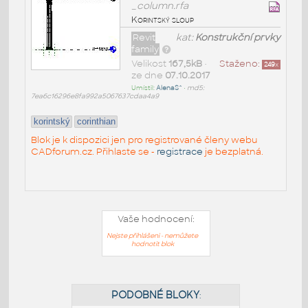
_column.rfa
Korintský sloup
Revit
kat:
Konstrukční prvky
family
Velikost
167,5kB
•
Staženo:
249
x
ze dne
07.10.2017
Umístil:
AlenaS^
•
md5:
7ea6c16296e8fa992a5067637cdaa4a9
korintský
corinthian
Blok je k dispozici jen pro registrované členy webu
CADforum.cz. Přihlaste se -
registrace
je bezplatná.
Vaše hodnocení:
Nejste přihlášeni - nemůžete
hodnotit blok