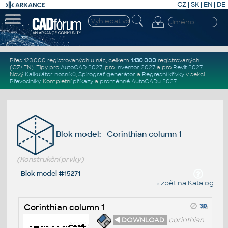
CZ
|
SK
|
EN
|
DE
Přes 123.000 registrovaných u nás, celkem
1.130.000
registrovaných
(CZ+EN)
. Tipy pro
AutoCAD 2027
, pro
Inventor 2027
a pro
Revit 2027
.
Nový
Kalkulátor nosníků
,
Spirograf generátor
a
Regresní křivky
v sekci
Převodníky
.
Kompletní
příkazy
a
proměnné AutoCADu 2027
.
Blok-model: Corinthian column 1
(Konstrukční prvky)
Blok-model #15271
« zpět na Katalog
Corinthian column 1
◄ DOWNLOAD
corinthian