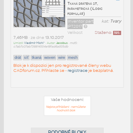
Tkaná drátěná síť,
parametrická (iLogic
formulář)
Inventor part
kat:
Tvary
IPT2017
Velikost
Staženo:
595
x
7,46MB
• ze dne
13.10.2017
Umístil:
Vladimír Michl^
• Autor:
Jacobus
•
md5:
c7ab7c07ab738814554e18fad6a935db
drát
síť
tkaná
woven
wire
mesh
Blok je k dispozici jen pro registrované členy webu
CADforum.cz. Přihlaste se -
registrace
je bezplatná.
Vaše hodnocení:
Nejste přihlášeni - nemůžete
hodnotit blok