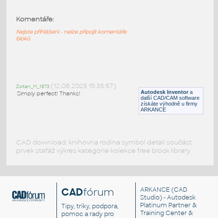
3Dmeshes
:
Komentáře:
3D mesh sítě a jejich rozvin/složení utilitou
Mesh_Unfolder
Nejste přihlášeni - nelze připojit komentáře
bloků
DWG
Tvary
3D_PLAIN_WEAVE
:
(12.06.2025 15:35:57)
Síť, síto ve 3D
Zoltan_M_1973
Autodesk Inventor
a
Simply perfect! Thanks!
další CAD/CAM software
DWG
Konstrukční prvky
získáte výhodně u firmy
ARKANCE
CAD download: knihovna rodina symbol detail součást
prvek stafáž výkres kategorie kolekce free block library
CAD
fórum
ARKANCE
(CAD
Studio) - Autodesk
Platinum Partner &
Tipy, triky, podpora,
Training Center &
pomoc a rady pro