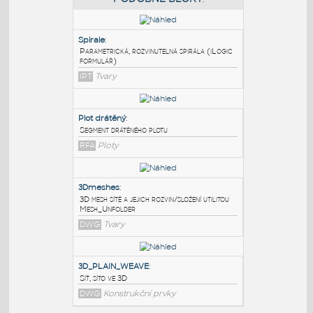
PODOBNÉ BLOKY
:
Spirale
:
Parametrická, rozvinutelná spirála (iLogic
formulář)
IPT
Tvary
Plot drátěný
:
Segment drátěného plotu
RFA
Ploty