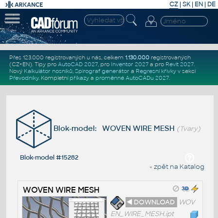
CZ
|
SK
|
EN
|
DE
Přes 123.000 registrovaných u nás, celkem
1.130.000
registrovaných
(CZ+EN)
. Tipy pro
AutoCAD 2027
, pro
Inventor 2027
a pro
Revit 2027
.
Nový
Kalkulátor nosníků
,
Spirograf generátor
a
Regresní křivky
v sekci
Převodníky
.
Kompletní
příkazy
a
proměnné AutoCADu 2027
.
Blok-model: WOVEN WIRE MESH
(Tvary)
Blok-model #15282
« zpět na Katalog
WOVEN WIRE MESH
◄ DOWNLOAD
WOV
EN_WIRE_MESH.ipt