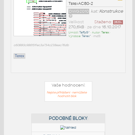
TerexAC80-2
DWG2010
kat:
Konstrukce
Velikost
Staženo:
2620
x
270,6kB
• ze dne
16.10.2017
Umístil:
TaffyG^
• Autor:
Terex
•
Výrobce:
Terex^
•
md5:
c60880c986151fec3a734c238eac76db
Terex
Vaše hodnocení:
Nejste přihlášeni - nemůžete
hodnotit blok