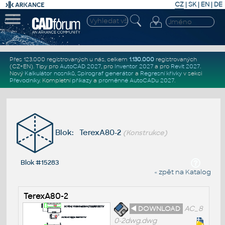
CZ
|
SK
|
EN
|
DE
Přes 123.000 registrovaných u nás, celkem
1.130.000
registrovaných
(CZ+EN)
. Tipy pro
AutoCAD 2027
, pro
Inventor 2027
a pro
Revit 2027
.
Nový
Kalkulátor nosníků
,
Spirograf generátor
a
Regresní křivky
v sekci
Převodníky
.
Kompletní
příkazy
a
proměnné AutoCADu 2027
.
Blok: TerexA80-2
(Konstrukce)
Blok #15283
« zpět na Katalog
TerexA80-2
◄ DOWNLOAD
AC_8
0-2dwg.dwg