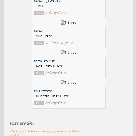
PODOBNÉ BLOKY
:
terex E_TR100.2
:
Terex
DWG
Průmyslová
terex
:
logo Terex
DWG
Vozidla, doprava
terex .rh 30f
:
Komentáře:
Bagr Terex RH-30 F
Nejste přihlášeni - nelze připojit komentáře
DWG
Průmyslová
bloků