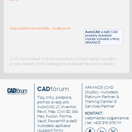
tl120 terex
:
Buldozer Terex TL120
Dosud žádné komentáře - buďte první
DWG
Průmyslová
AutoCAD
a další CAD
produkty Autodesk
získáte výhodně u firmy
ARKANCE
CAD download: knihovna rodina symbol detail součást
prvek stafáž výkres kategorie kolekce free block library
CAD
fórum
ARKANCE
(CAD
Studio) - Autodesk
Platinum Partner &
Tipy, triky, podpora,
Training Center &
pomoc a rady pro
Services Partner
AutoCAD, LT, Inventor,
Revit, Map, Civil 3D, 3ds
KONTAKT:
Max, Fusion, Forma,
webmaster.cz@arkance.w
Vault, PowerMill a další
| tel. +420 910 970 111
Autodesk aplikace
(support firmy