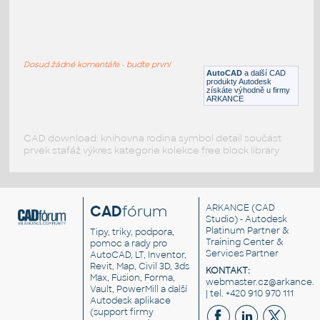
Skluzavka
:
Dětská skluzavka
Dosud žádné komentáře - buďte první
DWG
Zábava
AutoCAD
a další CAD
produkty Autodesk
získáte výhodně u firmy
ARKANCE
CAD download: knihovna rodina symbol detail součást
prvek stafáž výkres kategorie kolekce free block library
CAD
fórum
ARKANCE
(CAD
Studio) - Autodesk
Platinum Partner &
Tipy, triky, podpora,
Training Center &
pomoc a rady pro
Services Partner
AutoCAD, LT, Inventor,
Revit, Map, Civil 3D, 3ds
KONTAKT:
Max, Fusion, Forma,
webmaster.cz@arkance.w
Vault, PowerMill a další
| tel. +420 910 970 111
Autodesk aplikace
(support firmy