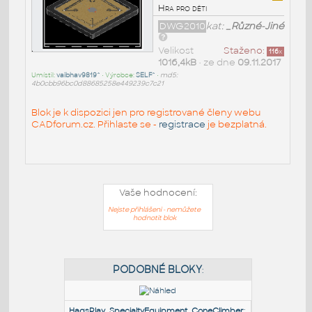
Hra pro děti
DWG2010
kat:
_Různé-Jiné
Velikost
Staženo:
116
x
1016,4kB
• ze dne
09.11.2017
Umístil:
vaibhav9819^
• Výrobce:
SELF^
•
md5:
4b0cbb96bc0d88685258e449239c7c21
Blok je k dispozici jen pro registrované členy webu
CADforum.cz. Přihlaste se -
registrace
je bezplatná.
Vaše hodnocení:
Nejste přihlášeni - nemůžete
hodnotit blok