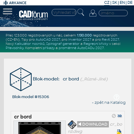
CZ
|
SK
|
EN
|
DE
Přes 123.000 registrovaných u nás, celkem
1.130.000
registrovaných
(CZ+EN)
. Tipy pro
AutoCAD 2027
, pro
Inventor 2027
a pro
Revit 2027
.
Nový
Kalkulátor nosníků
,
Spirograf generátor
a
Regresní křivky
v sekci
Převodníky
.
Kompletní
příkazy
a
proměnné AutoCADu 2027
.
Blok-model: cr bord
(_Různé-Jiné)
Blok-model #15306
« zpět na Katalog
cr bord
◄ DOWNLOAD
cr_bo
rd.dwg