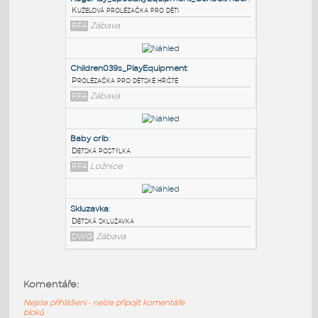
PODOBNÉ BLOKY
:
HagsPlay_SpecialtyEquipment_ConeClimber
:
Kuželová prolézačka pro děti
RFA
Zábava
Children039s_PlayEquipment
:
Prolézačka pro dětské hřiště
RFA
Zábava
Baby crib
:
Komentáře:
Dětská postýlka
Nejste přihlášeni - nelze připojit komentáře
RFA
Ložnice
bloků