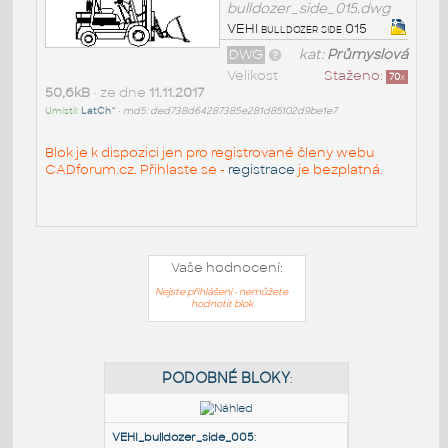
bulldozer_side_015.dwg
VEHI bulldozer side 015
DWG
kat:
Průmyslová
Velikost
Staženo:
70
x
50,6kB
• ze dne
11.11.2017
Umístil:
LatCh^
•
md5: ded738d64287385e281d85102d9be1e7
Blok je k dispozici jen pro registrované členy webu
CADforum.cz. Přihlaste se -
registrace
je bezplatná.
Vaše hodnocení:
Nejste přihlášeni - nemůžete
hodnotit blok