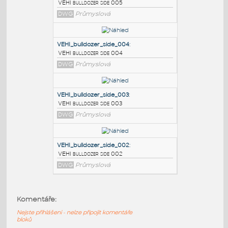
PODOBNÉ BLOKY
:
VEHI_bulldozer_side_005
:
VEHI bulldozer side 005
DWG
Průmyslová
VEHI_bulldozer_side_004
:
VEHI bulldozer side 004
DWG
Průmyslová
VEHI_bulldozer_side_003
:
Komentáře:
VEHI bulldozer side 003
Nejste přihlášeni - nelze připojit komentáře
DWG
Průmyslová
bloků