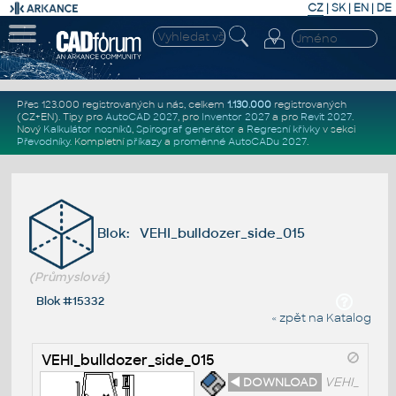
CZ
|
SK
|
EN
|
DE
Přes 123.000 registrovaných u nás, celkem
1.130.000
registrovaných
(CZ+EN)
. Tipy pro
AutoCAD 2027
, pro
Inventor 2027
a pro
Revit 2027
.
Nový
Kalkulátor nosníků
,
Spirograf generátor
a
Regresní křivky
v sekci
Převodníky
.
Kompletní
příkazy
a
proměnné AutoCADu 2027
.
Blok: VEHI_bulldozer_side_015
(Průmyslová)
Blok #15332
« zpět na Katalog
VEHI_bulldozer_side_015
◄ DOWNLOAD
VEHI_