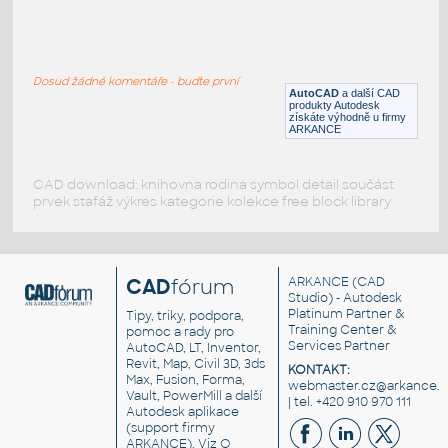
VEHI_bulldozer_side_002
:
VEHI bulldozer side 002
Dosud žádné komentáře - buďte první
DWG
Průmyslová
AutoCAD
a další CAD
produkty Autodesk
získáte výhodně u firmy
ARKANCE
CAD download: knihovna rodina symbol detail součást
prvek stafáž výkres kategorie kolekce free block library
CAD
fórum
ARKANCE
(CAD
Studio) - Autodesk
Platinum Partner &
Tipy, triky, podpora,
Training Center &
pomoc a rady pro
Services Partner
AutoCAD, LT, Inventor,
Revit, Map, Civil 3D, 3ds
KONTAKT:
Max, Fusion, Forma,
webmaster.cz@arkance.w
Vault, PowerMill a další
| tel. +420 910 970 111
Autodesk aplikace
(support firmy
ARKANCE). Viz
O