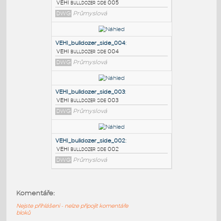
PODOBNÉ BLOKY
:
VEHI_bulldozer_side_005
:
VEHI bulldozer side 005
DWG
Průmyslová
VEHI_bulldozer_side_004
:
VEHI bulldozer side 004
DWG
Průmyslová
VEHI_bulldozer_side_003
:
Komentáře:
VEHI bulldozer side 003
Nejste přihlášeni - nelze připojit komentáře
DWG
Průmyslová
bloků