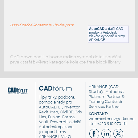
VEHI_bulldozer_side_002
:
VEHI bulldozer side 002
Dosud žádné komentáře - buďte první
DWG
Průmyslová
AutoCAD
a další CAD
produkty Autodesk
získáte výhodně u firmy
ARKANCE
CAD download: knihovna rodina symbol detail součást
prvek stafáž výkres kategorie kolekce free block library
CAD
fórum
ARKANCE
(CAD
Studio) - Autodesk
Platinum Partner &
Tipy, triky, podpora,
Training Center &
pomoc a rady pro
Services Partner
AutoCAD, LT, Inventor,
Revit, Map, Civil 3D, 3ds
KONTAKT:
Max, Fusion, Forma,
webmaster.cz@arkance.w
Vault, PowerMill a další
| tel. +420 910 970 111
Autodesk aplikace
(support firmy
ARKANCE). Viz
O