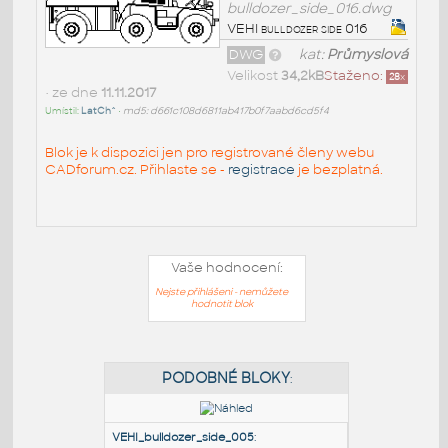
bulldozer_side_016.dwg
VEHI bulldozer side 016
DWG
kat:
Průmyslová
Velikost
34,2kB
Staženo:
28
x
• ze dne
11.11.2017
Umístil:
LatCh^
•
md5: d661c108d6811ab417b0f7aabd6cd5f4
Blok je k dispozici jen pro registrované členy webu
CADforum.cz. Přihlaste se -
registrace
je bezplatná.
Vaše hodnocení:
Nejste přihlášeni - nemůžete
hodnotit blok