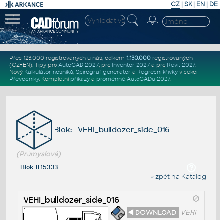
CZ
|
SK
|
EN
|
DE
Přes 123.000 registrovaných u nás, celkem
1.130.000
registrovaných
(CZ+EN)
. Tipy pro
AutoCAD 2027
, pro
Inventor 2027
a pro
Revit 2027
.
Nový
Kalkulátor nosníků
,
Spirograf generátor
a
Regresní křivky
v sekci
Převodníky
.
Kompletní
příkazy
a
proměnné AutoCADu 2027
.
Blok: VEHI_bulldozer_side_016
(Průmyslová)
Blok #15333
« zpět na Katalog
VEHI_bulldozer_side_016
◄ DOWNLOAD
VEHI_