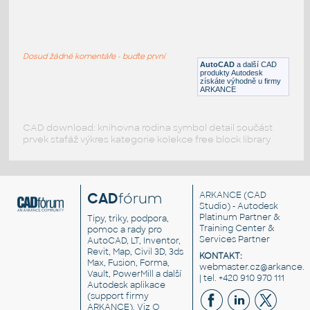
VEHI_bulldozer_side_002
:
VEHI bulldozer side 002
Dosud žádné komentáře - buďte první
DWG
Průmyslová
AutoCAD
a další CAD
produkty Autodesk
získáte výhodně u firmy
ARKANCE
CAD download: knihovna rodina symbol detail součást
prvek stafáž výkres kategorie kolekce free block library
CAD
fórum
ARKANCE
(CAD
Studio) - Autodesk
Platinum Partner &
Tipy, triky, podpora,
Training Center &
pomoc a rady pro
Services Partner
AutoCAD, LT, Inventor,
Revit, Map, Civil 3D, 3ds
KONTAKT:
Max, Fusion, Forma,
webmaster.cz@arkance.w
Vault, PowerMill a další
| tel. +420 910 970 111
Autodesk aplikace
(support firmy
ARKANCE). Viz
O