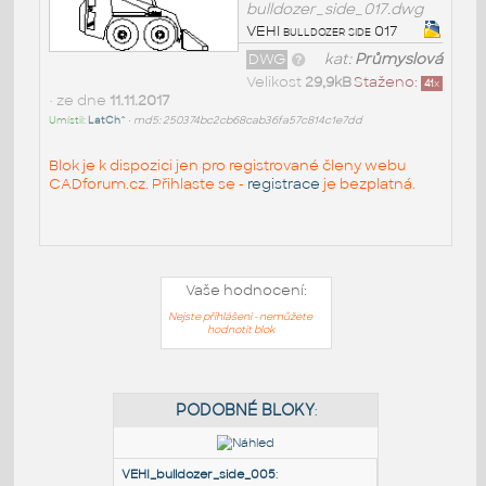
bulldozer_side_017.dwg
VEHI bulldozer side 017
DWG
kat:
Průmyslová
Velikost
29,9kB
Staženo:
41
x
• ze dne
11.11.2017
Umístil:
LatCh^
•
md5: 250374bc2cb68cab36fa57c814c1e7dd
Blok je k dispozici jen pro registrované členy webu
CADforum.cz. Přihlaste se -
registrace
je bezplatná.
Vaše hodnocení:
Nejste přihlášeni - nemůžete
hodnotit blok