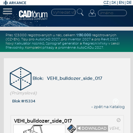
CZ
|
SK
|
EN
|
DE
Přes 123.000 registrovaných u nás, celkem
1.130.000
registrovaných
(CZ+EN)
. Tipy pro
AutoCAD 2027
, pro
Inventor 2027
a pro
Revit 2027
.
Nový
Kalkulátor nosníků
,
Spirograf generátor
a
Regresní křivky
v sekci
Převodníky
.
Kompletní
příkazy
a
proměnné AutoCADu 2027
.
Blok: VEHI_bulldozer_side_017
(Průmyslová)
Blok #15334
« zpět na Katalog
VEHI_bulldozer_side_017
◄ DOWNLOAD
VEHI_