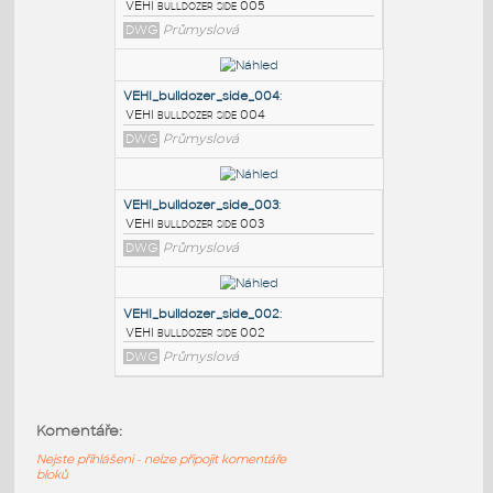
PODOBNÉ BLOKY
:
VEHI_bulldozer_side_005
:
VEHI bulldozer side 005
DWG
Průmyslová
VEHI_bulldozer_side_004
:
VEHI bulldozer side 004
DWG
Průmyslová
VEHI_bulldozer_side_003
:
Komentáře:
VEHI bulldozer side 003
Nejste přihlášeni - nelze připojit komentáře
DWG
Průmyslová
bloků