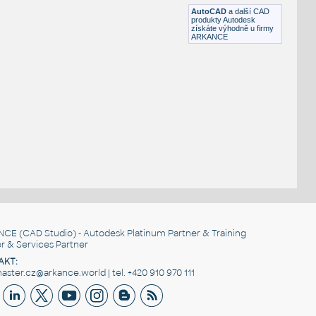
DWG
Průmyslová
AutoCAD
a další CAD
produkty Autodesk
získáte výhodně u firmy
ARKANCE
NCE
(CAD Studio) - Autodesk Platinum Partner & Training
r & Services Partner
AKT:
ster.cz@arkance.world | tel. +420 910 970 111