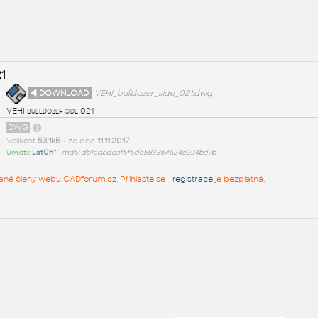
1
◄ DOWNLOAD
VEHI_bulldozer_side_021.dwg
VEHI bulldozer side 021
DWG
Velikost
53,1kB
• ze dne
11.11.2017
Umístil:
LatCh^
•
md5: db1cdbdeaf5f5dc583864624c294bd7b
rované členy webu CADforum.cz. Přihlaste se -
registrace
je bezplatná.