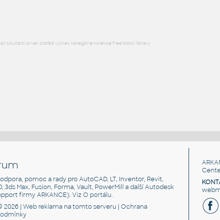
DWG
Průmyslová
l součást prvek stafáž výkres kategorie kolekce free block library
rum
ARKA
Cente
, podpora, pomoc a rady pro AutoCAD, LT, Inventor, Revit,
KONT
3D, 3ds Max, Fusion, Forma, Vault, PowerMill a další Autodesk
webma
support firmy ARKANCE). Viz
O portálu
.
© 2026 |
Web reklama
na tomto serveru |
Ochrana
podmínky