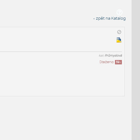
« zpět na Katalog
kat:
Průmyslová
Staženo:
59
x