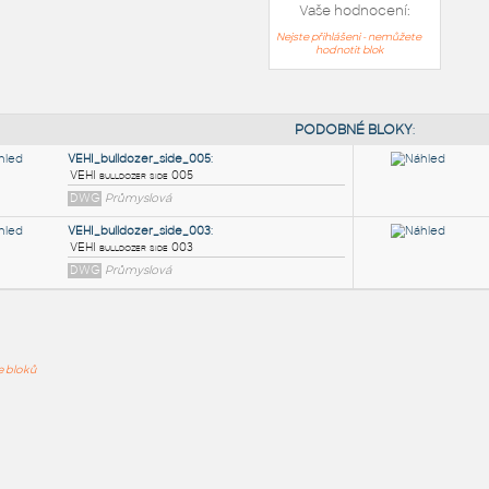
Vaše hodnocení:
Nejste přihlášeni - nemůžete
hodnotit blok
PODOB
VEHI_bulldozer_side_005
:
ře bloků
VEHI bulldozer side 005
DWG
Průmyslová
VEHI_bulldozer_side_003
:
VEHI bulldozer side 003