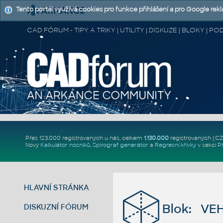
Tento portál využívá cookies pro funkce přihlášení a pro Google rek
CAD FÓRUM - TIPY A TRIKY | UTILITY | DISKUZE | BLOKY |
Přes 123.000 registrovaných u nás, celkem
1.130.000
registrovaných (C
Nový
Kalkulátor nosníků
,
Spirograf generátor
a
Regresní křivky
v sekci
P
HLAVNÍ STRÁNKA
Blok: VEH
DISKUZNÍ FÓRUM