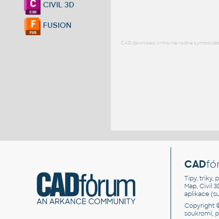
CIVIL 3D
FUSION
CAD download: knihovna rodina symbol detai
CAD
fó
Tipy, triky
Map, Civil 
aplikace (
Copyright 
soukromí, 