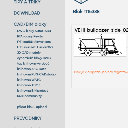
TIPY A TRIKY
Blok #15338
DOWNLOAD
CAD/BIM bloky
VEHI_bulldozer_side_02
DWG bloky AutoCADu
RFA rodiny Revitu
IPT součásti Inventoru
F3D součásti Fusion360
3D CAD modely
dynamické bloky DWG
top knihovny výrobců
knihovna AEC Data
Blok je k dispozici jen pro regist
knihovna RUG-CADstudio
knihovna WATG
knihovna TDCZ
knihovna BIMproject
PARTcommunity
--
přidat blok - upload
PŘEVODNÍKY