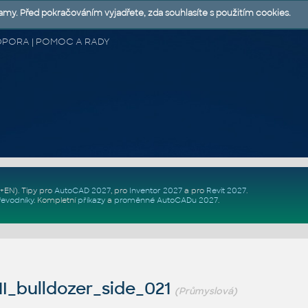
lamy. Před pokračováním vyjadřete, zda souhlasíte s použitím cookies.
 PODPORA | POMOC A RADY
Z+EN)
. Tipy pro
AutoCAD 2027
, pro
Inventor 2027
a pro
Revit 2027
.
řevodníky
.
Kompletní
příkazy
a
proměnné AutoCADu 2027
.
I_bulldozer_side_021
(Průmyslová)