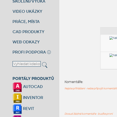
ŠKOLENÍ/VÝUKA
VIDEO UKÁZKY
PRÁCE, MÍSTA
CAD PRODUKTY
WEB ODKAZY
PROFI PODPORA
ⓘ
PORTÁLY PRODUKTŮ
Komentáře:
AUTOCAD
Nejste přihlášeni - nelze připojit komentá
INVENTOR
REVIT
Dosud žádné komentáře - buďte první