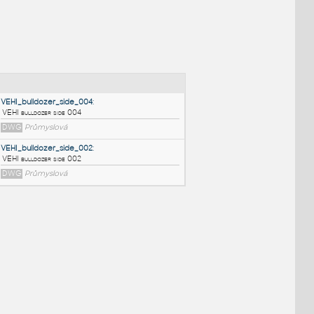
NÉ BLOKY
:
VEHI_bulldozer_side_004
:
VEHI bulldozer side 004
DWG
Průmyslová
VEHI_bulldozer_side_002
:
VEHI bulldozer side 002