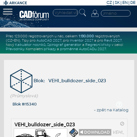
CZ
|
SK
|
EN
|
DE
Přes 123.000 registrovaných u nás, celkem
1.130.000
registrovaných
(CZ+EN)
. Tipy pro
AutoCAD 2027
, pro
Inventor 2027
a pro
Revit 2027
.
Nový
Kalkulátor nosníků
,
Spirograf generátor
a
Regresní křivky
v sekci
Převodníky
.
Kompletní
příkazy
a
proměnné AutoCADu 2027
.
Blok: VEHI_bulldozer_side_023
(Průmyslová)
Blok #15340
« zpět na Katalog
VEHI_bulldozer_side_023
◄ DOWNLOAD
VEHI_