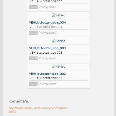
PODOBNÉ BLOKY
:
VEHI_bulldozer_side_005
:
VEHI bulldozer side 005
DWG
Průmyslová
VEHI_bulldozer_side_004
:
VEHI bulldozer side 004
DWG
Průmyslová
VEHI_bulldozer_side_003
:
Komentáře:
VEHI bulldozer side 003
Nejste přihlášeni - nelze připojit komentáře
DWG
Průmyslová
bloků