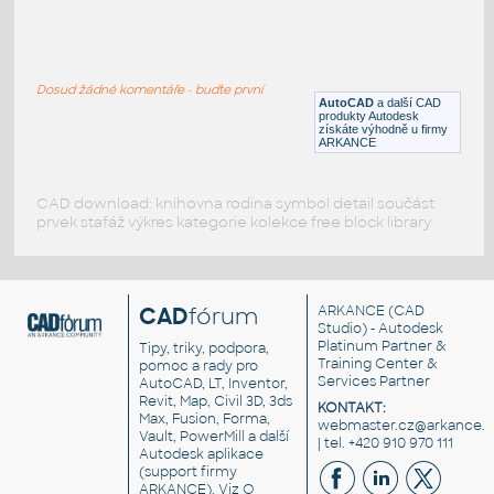
VEHI_bulldozer_side_002
:
VEHI bulldozer side 002
Dosud žádné komentáře - buďte první
DWG
Průmyslová
AutoCAD
a další CAD
produkty Autodesk
získáte výhodně u firmy
ARKANCE
CAD download: knihovna rodina symbol detail součást
prvek stafáž výkres kategorie kolekce free block library
CAD
fórum
ARKANCE
(CAD
Studio) - Autodesk
Platinum Partner &
Tipy, triky, podpora,
Training Center &
pomoc a rady pro
Services Partner
AutoCAD, LT, Inventor,
Revit, Map, Civil 3D, 3ds
KONTAKT:
Max, Fusion, Forma,
webmaster.cz@arkance.w
Vault, PowerMill a další
| tel. +420 910 970 111
Autodesk aplikace
(support firmy
ARKANCE). Viz
O