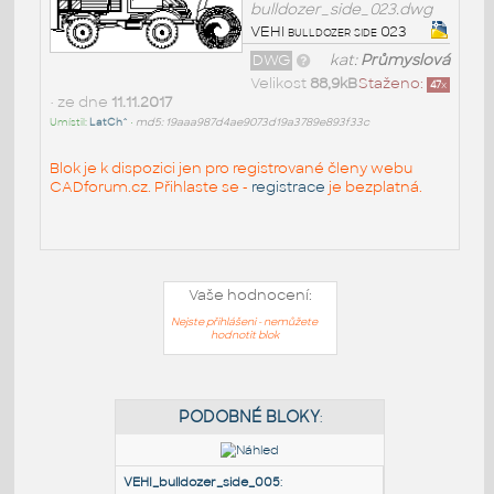
bulldozer_side_023.dwg
VEHI bulldozer side 023
DWG
kat:
Průmyslová
Velikost
88,9kB
Staženo:
47
x
• ze dne
11.11.2017
Umístil:
LatCh^
•
md5: 19aaa987d4ae9073d19a3789e893f33c
Blok je k dispozici jen pro registrované členy webu
CADforum.cz. Přihlaste se -
registrace
je bezplatná.
Vaše hodnocení:
Nejste přihlášeni - nemůžete
hodnotit blok