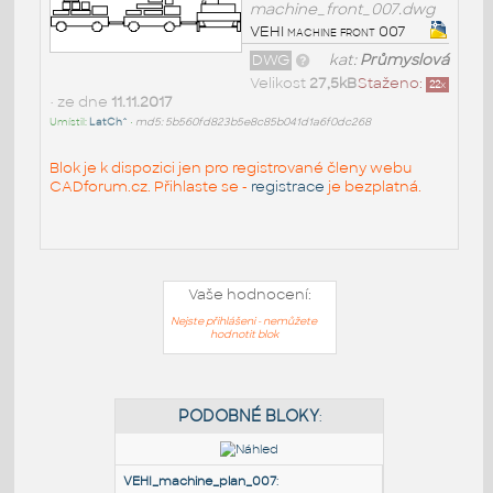
machine_front_007.dwg
VEHI machine front 007
DWG
kat:
Průmyslová
Velikost
27,5kB
Staženo:
22
x
• ze dne
11.11.2017
Umístil:
LatCh^
•
md5: 5b560fd823b5e8c85b041d1a6f0dc268
Blok je k dispozici jen pro registrované členy webu
CADforum.cz. Přihlaste se -
registrace
je bezplatná.
Vaše hodnocení:
Nejste přihlášeni - nemůžete
hodnotit blok