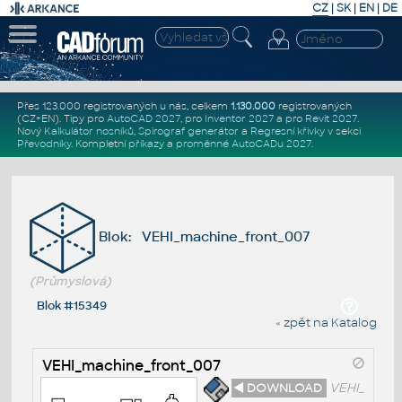
CZ
|
SK
|
EN
|
DE
Přes 123.000 registrovaných u nás, celkem
1.130.000
registrovaných
(CZ+EN)
. Tipy pro
AutoCAD 2027
, pro
Inventor 2027
a pro
Revit 2027
.
Nový
Kalkulátor nosníků
,
Spirograf generátor
a
Regresní křivky
v sekci
Převodníky
.
Kompletní
příkazy
a
proměnné AutoCADu 2027
.
Blok: VEHI_machine_front_007
(Průmyslová)
Blok #15349
« zpět na Katalog
VEHI_machine_front_007
◄ DOWNLOAD
VEHI_