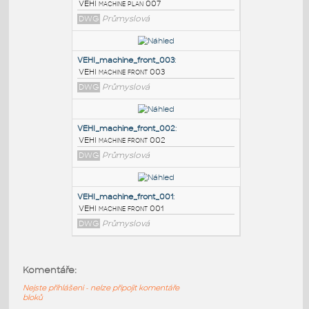
PODOBNÉ BLOKY
:
VEHI_machine_plan_007
:
VEHI machine plan 007
DWG
Průmyslová
VEHI_machine_front_003
:
VEHI machine front 003
DWG
Průmyslová
VEHI_machine_front_002
:
Komentáře:
VEHI machine front 002
Nejste přihlášeni - nelze připojit komentáře
DWG
Průmyslová
bloků