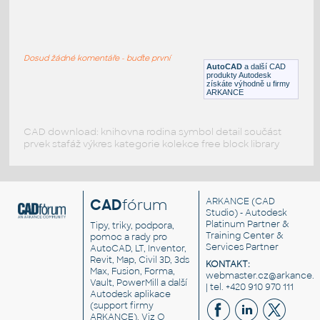
VEHI_machine_front_001
:
VEHI machine front 001
Dosud žádné komentáře - buďte první
DWG
Průmyslová
AutoCAD
a další CAD
produkty Autodesk
získáte výhodně u firmy
ARKANCE
CAD download: knihovna rodina symbol detail součást
prvek stafáž výkres kategorie kolekce free block library
CAD
fórum
ARKANCE
(CAD
Studio) - Autodesk
Platinum Partner &
Tipy, triky, podpora,
Training Center &
pomoc a rady pro
Services Partner
AutoCAD, LT, Inventor,
Revit, Map, Civil 3D, 3ds
KONTAKT:
Max, Fusion, Forma,
webmaster.cz@arkance.w
Vault, PowerMill a další
| tel. +420 910 970 111
Autodesk aplikace
(support firmy
ARKANCE). Viz
O