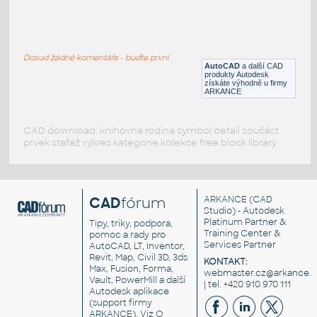
VEHI_machine_front_001
:
VEHI machine front 001
Dosud žádné komentáře - buďte první
DWG
Průmyslová
AutoCAD
a další CAD
produkty Autodesk
získáte výhodně u firmy
ARKANCE
CAD download: knihovna rodina symbol detail součást
prvek stafáž výkres kategorie kolekce free block library
CAD
fórum
ARKANCE
(CAD
Studio) - Autodesk
Platinum Partner &
Tipy, triky, podpora,
Training Center &
pomoc a rady pro
Services Partner
AutoCAD, LT, Inventor,
Revit, Map, Civil 3D, 3ds
KONTAKT:
Max, Fusion, Forma,
webmaster.cz@arkance.w
Vault, PowerMill a další
| tel. +420 910 970 111
Autodesk aplikace
(support firmy
ARKANCE). Viz
O