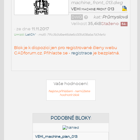
machine_front_013.dwg
VEHI machine front 013
DWG
kat:
Průmyslová
Velikost
35,4kB
Staženo:
64
x
• ze dne
11.11.2017
Umístil:
LatCh^
•
md5: 71fc3b3dbe46de6c005d08aba7d34e1c
Blok je k dispozici jen pro registrované členy webu
CADforum.cz. Přihlaste se -
registrace
je bezplatná.
Vaše hodnocení:
Nejste přihlášeni - nemůžete
hodnotit blok