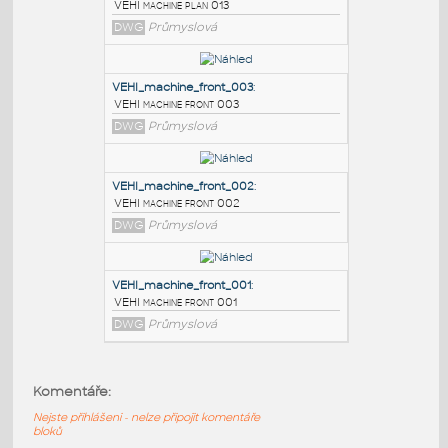
PODOBNÉ BLOKY
:
VEHI_machine_plan_013
:
VEHI machine plan 013
DWG
Průmyslová
VEHI_machine_front_003
:
VEHI machine front 003
DWG
Průmyslová
VEHI_machine_front_002
:
Komentáře:
VEHI machine front 002
Nejste přihlášeni - nelze připojit komentáře
DWG
Průmyslová
bloků