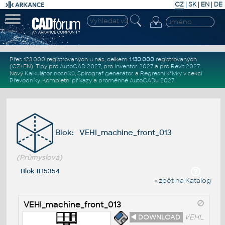
CZ
|
SK
|
EN
|
DE
Přes 123.000 registrovaných u nás, celkem
1.130.000
registrovaných
(CZ+EN)
. Tipy pro
AutoCAD 2027
, pro
Inventor 2027
a pro
Revit 2027
.
Nový
Kalkulátor nosníků
,
Spirograf generátor
a
Regresní křivky
v sekci
Převodníky
.
Kompletní
příkazy
a
proměnné AutoCADu 2027
.
Blok: VEHI_machine_front_013
(Průmyslová)
Blok #15354
« zpět na Katalog
VEHI_machine_front_013
◄ DOWNLOAD
VEHI_