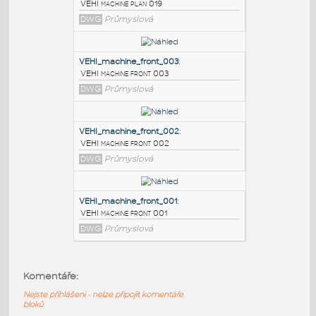
PODOBNÉ BLOKY
:
VEHI_machine_plan_019
:
VEHI machine plan 019
DWG
Průmyslová
VEHI_machine_front_003
:
VEHI machine front 003
DWG
Průmyslová
VEHI_machine_front_002
:
Komentáře:
VEHI machine front 002
Nejste přihlášeni - nelze připojit komentáře
DWG
Průmyslová
bloků