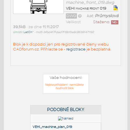
machine_front_019.dwg
VEHI machine front 019
DWG
kat:
Průmyslová
Velikost
Staženo:
142
x
39,5kB
• ze dne
11.11.2017
Umístil:
LatCh^
•
md5: bfbd4f7fdad7f18b15e8c8636f471192
Blok je k dispozici jen pro registrované členy webu
CADforum.cz. Přihlaste se -
registrace
je bezplatná.
Vaše hodnocení:
Nejste přihlášeni - nemůžete
hodnotit blok