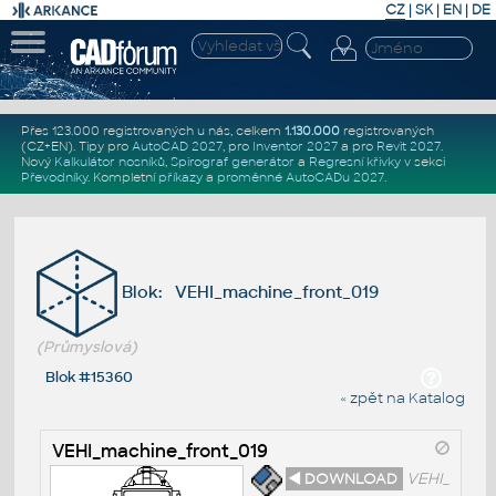
CZ
|
SK
|
EN
|
DE
Přes 123.000 registrovaných u nás, celkem
1.130.000
registrovaných
(CZ+EN)
. Tipy pro
AutoCAD 2027
, pro
Inventor 2027
a pro
Revit 2027
.
Nový
Kalkulátor nosníků
,
Spirograf generátor
a
Regresní křivky
v sekci
Převodníky
.
Kompletní
příkazy
a
proměnné AutoCADu 2027
.
Blok: VEHI_machine_front_019
(Průmyslová)
Blok #15360
« zpět na Katalog
VEHI_machine_front_019
◄ DOWNLOAD
VEHI_