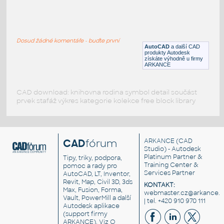
VEHI_machine_front_001
:
VEHI machine front 001
Dosud žádné komentáře - buďte první
DWG
Průmyslová
AutoCAD
a další CAD
produkty Autodesk
získáte výhodně u firmy
ARKANCE
CAD download: knihovna rodina symbol detail součást
prvek stafáž výkres kategorie kolekce free block library
CAD
fórum
ARKANCE
(CAD
Studio) - Autodesk
Platinum Partner &
Tipy, triky, podpora,
Training Center &
pomoc a rady pro
Services Partner
AutoCAD, LT, Inventor,
Revit, Map, Civil 3D, 3ds
KONTAKT:
Max, Fusion, Forma,
webmaster.cz@arkance.w
Vault, PowerMill a další
| tel. +420 910 970 111
Autodesk aplikace
(support firmy
ARKANCE). Viz
O