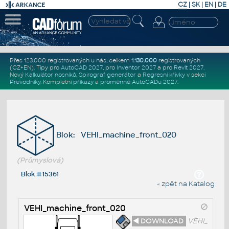
CZ
|
SK
|
EN
|
DE
Přes 123.000 registrovaných u nás, celkem
1.130.000
registrovaných
(CZ+EN)
. Tipy pro
AutoCAD 2027
, pro
Inventor 2027
a pro
Revit 2027
.
Nový
Kalkulátor nosníků
,
Spirograf generátor
a
Regresní křivky
v sekci
Převodníky
.
Kompletní
příkazy
a
proměnné AutoCADu 2027
.
Blok: VEHI_machine_front_020
(Průmyslová)
Blok #15361
« zpět na Katalog
VEHI_machine_front_020
◄ DOWNLOAD
VEHI_