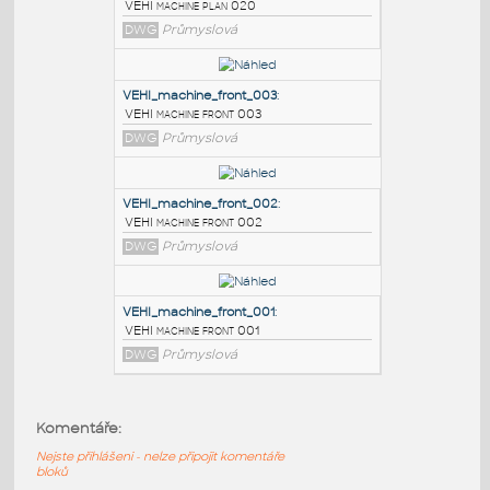
PODOBNÉ BLOKY
:
VEHI_machine_plan_020
:
VEHI machine plan 020
DWG
Průmyslová
VEHI_machine_front_003
:
VEHI machine front 003
DWG
Průmyslová
VEHI_machine_front_002
:
Komentáře:
VEHI machine front 002
Nejste přihlášeni - nelze připojit komentáře
DWG
Průmyslová
bloků