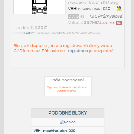
machine_front_020.dwg
VEHI machine front 020
DWG
kat:
Průmyslová
Velikost
38,7kB
Staženo:
55
x
• ze dne
11.11.2017
Umístil:
LatCh^
•
md5: 64277e2f400a8b0def025e0f1946ec2e
Blok je k dispozici jen pro registrované členy webu
CADforum.cz. Přihlaste se -
registrace
je bezplatná.
Vaše hodnocení:
Nejste přihlášeni - nemůžete
hodnotit blok