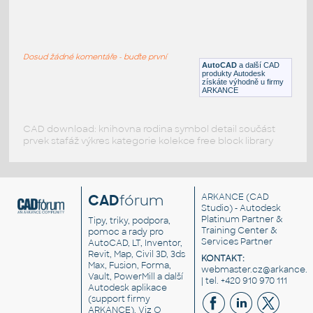
VEHI_machine_front_001
:
VEHI machine front 001
Dosud žádné komentáře - buďte první
DWG
Průmyslová
AutoCAD
a další CAD
produkty Autodesk
získáte výhodně u firmy
ARKANCE
CAD download: knihovna rodina symbol detail součást
prvek stafáž výkres kategorie kolekce free block library
CAD
fórum
ARKANCE
(CAD
Studio) - Autodesk
Platinum Partner &
Tipy, triky, podpora,
Training Center &
pomoc a rady pro
Services Partner
AutoCAD, LT, Inventor,
Revit, Map, Civil 3D, 3ds
KONTAKT:
Max, Fusion, Forma,
webmaster.cz@arkance.w
Vault, PowerMill a další
| tel. +420 910 970 111
Autodesk aplikace
(support firmy
ARKANCE). Viz
O