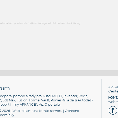
DWG
Průmyslová
l součást prvek stafáž výkres kategorie kolekce free block library
rum
ARKA
Cente
, podpora, pomoc a rady pro AutoCAD, LT, Inventor, Revit,
KONT
3D, 3ds Max, Fusion, Forma, Vault, PowerMill a další Autodesk
webma
support firmy ARKANCE). Viz
O portálu
.
© 2026 |
Web reklama
na tomto serveru |
Ochrana
podmínky