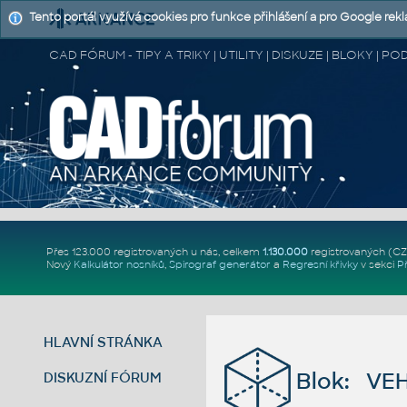
Tento portál využívá cookies pro funkce přihlášení a pro Google rek
CAD FÓRUM - TIPY A TRIKY | UTILITY | DISKUZE | BLOKY |
Přes 123.000 registrovaných u nás, celkem
1.130.000
registrovaných (C
Nový
Kalkulátor nosníků
,
Spirograf generátor
a
Regresní křivky
v sekci
P
HLAVNÍ STRÁNKA
Blok: VEH
DISKUZNÍ FÓRUM