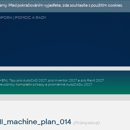
lamy. Před pokračováním vyjadřete, zda souhlasíte s použitím cookies.
 PODPORA | POMOC A RADY
Z+EN)
. Tipy pro
AutoCAD 2027
, pro
Inventor 2027
a pro
Revit 2027
.
řevodníky
.
Kompletní
příkazy
a
proměnné AutoCADu 2027
.
I_machine_plan_014
(Průmyslová)