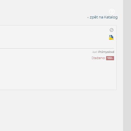
« zpět na Katalog
kat:
Průmyslová
Staženo:
189
x