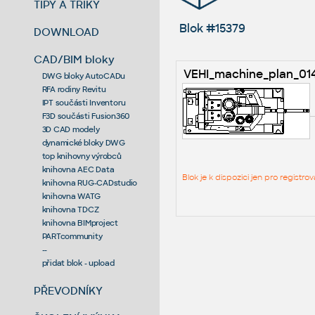
TIPY A TRIKY
Blok #15379
DOWNLOAD
CAD/BIM bloky
VEHI_machine_plan_01
DWG bloky AutoCADu
RFA rodiny Revitu
IPT součásti Inventoru
F3D součásti Fusion360
3D CAD modely
dynamické bloky DWG
top knihovny výrobců
knihovna AEC Data
Blok je k dispozici jen pro regist
knihovna RUG-CADstudio
knihovna WATG
knihovna TDCZ
knihovna BIMproject
PARTcommunity
--
přidat blok - upload
PŘEVODNÍKY