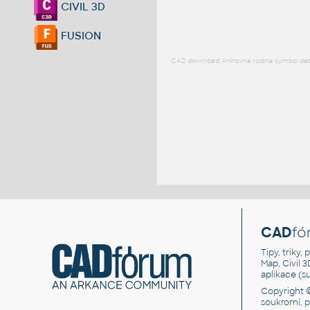
CIVIL 3D
FUSION
CAD download: knihovna rodina symbol detai
CAD
fó
Tipy, triky
Map, Civil 
aplikace (
Copyright 
soukromí, 