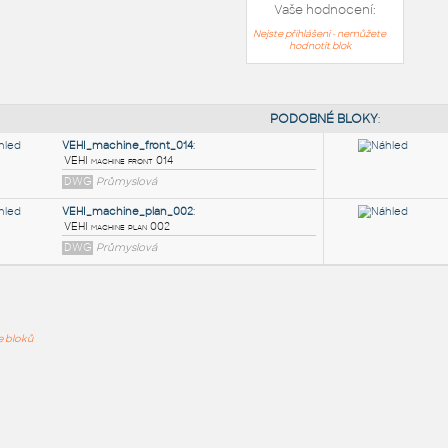
Vaše hodnocení:
Nejste přihlášeni - nemůžete
hodnotit blok
PODOB
VEHI_machine_front_014
:
ře bloků
VEHI machine front 014
DWG
Průmyslová
VEHI_machine_plan_002
:
VEHI machine plan 002