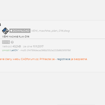
4
◄ DOWNLOAD
VEHI_machine_plan_014.dwg
VEHI machine plan 014
DWG
Velikost
43,2kB
• ze dne
11.11.2017
Umístil:
LatCh^
•
md5: 014799deca286b2552a222b8626f8766
rované členy webu CADforum.cz. Přihlaste se -
registrace
je bezplatná.