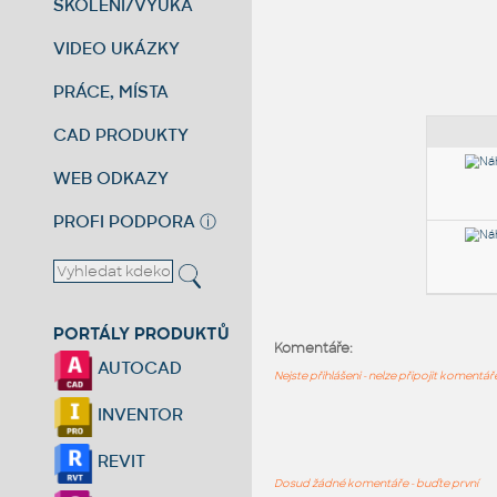
ŠKOLENÍ/VÝUKA
VIDEO UKÁZKY
PRÁCE, MÍSTA
CAD PRODUKTY
WEB ODKAZY
PROFI PODPORA
ⓘ
PORTÁLY PRODUKTŮ
Komentáře:
AUTOCAD
Nejste přihlášeni - nelze připojit komentá
INVENTOR
REVIT
Dosud žádné komentáře - buďte první