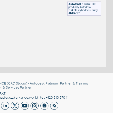
DWG
Průmyslová
AutoCAD
a další CAD
produkty Autodesk
získáte výhodně u firmy
ARKANCE
NCE
(CAD Studio) - Autodesk Platinum Partner & Training
r & Services Partner
AKT:
ster.cz@arkance.world | tel. +420 910 970 111