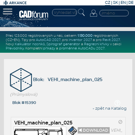
CZ
|
SK
|
EN
|
DE
Přes 123.000 registrovaných u nás, celkem
1.130.000
registrovaných
(CZ+EN)
. Tipy pro
AutoCAD 2027
, pro
Inventor 2027
a pro
Revit 2027
.
Nový
Kalkulátor nosníků
,
Spirograf generátor
a
Regresní křivky
v sekci
Převodníky
.
Kompletní
příkazy
a
proměnné AutoCADu 2027
.
Blok: VEHI_machine_plan_025
(Průmyslová)
Blok #15390
« zpět na Katalog
VEHI_machine_plan_025
◄ DOWNLOAD
VEHI_