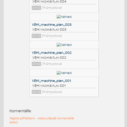
PODOBNÉ BLOKY
:
VEHI_machine_plan_004
:
VEHI machine plan 004
DWG
Průmyslová
VEHI_machine_plan_003
:
VEHI machine plan 003
DWG
Průmyslová
VEHI_machine_plan_002
:
Komentáře:
VEHI machine plan 002
Nejste přihlášeni - nelze připojit komentáře
DWG
Průmyslová
bloků