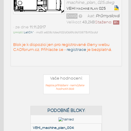
machine_plan_025.dwg
VEHI machine plan 025
DWG
kat:
Průmyslová
Velikost
43,2kB
Staženo:
81
x
• ze dne
11.11.2017
Umístil:
LatCh^
•
md5: e828c1ded102d0d61c9d13877b1f0cdd
Blok je k dispozici jen pro registrované členy webu
CADforum.cz. Přihlaste se -
registrace
je bezplatná.
Vaše hodnocení:
Nejste přihlášeni - nemůžete
hodnotit blok