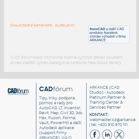
VEHI_machine_plan_001
:
VEHI machine plan 001
Dosud žádné komentáře - buďte první
DWG
Průmyslová
AutoCAD
a další CAD
produkty Autodesk
získáte výhodně u firmy
ARKANCE
CAD download: knihovna rodina symbol detail součást
prvek stafáž výkres kategorie kolekce free block library
CAD
fórum
ARKANCE
(CAD
Studio) - Autodesk
Platinum Partner &
Tipy, triky, podpora,
Training Center &
pomoc a rady pro
Services Partner
AutoCAD, LT, Inventor,
Revit, Map, Civil 3D, 3ds
KONTAKT:
Max, Fusion, Forma,
webmaster.cz@arkance.w
Vault, PowerMill a další
| tel. +420 910 970 111
Autodesk aplikace
(support firmy
ARKANCE). Viz
O