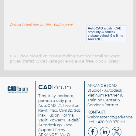
VEHI_machine_plan_001
:
VEHI machine plan 001
Dosud žádné komentáře - buďte první
DWG
Průmyslová
AutoCAD
a další CAD
produkty Autodesk
získáte výhodně u firmy
ARKANCE
CAD download: knihovna rodina symbol detail součást
prvek stafáž výkres kategorie kolekce free block library
CAD
fórum
ARKANCE
(CAD
Studio) - Autodesk
Platinum Partner &
Tipy, triky, podpora,
Training Center &
pomoc a rady pro
Services Partner
AutoCAD, LT, Inventor,
Revit, Map, Civil 3D, 3ds
KONTAKT:
Max, Fusion, Forma,
webmaster.cz@arkance.w
Vault, PowerMill a další
| tel. +420 910 970 111
Autodesk aplikace
(support firmy
ARKANCE). Viz
O