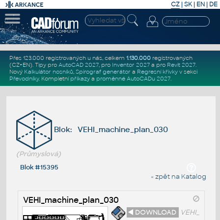
CZ
|
SK
|
EN
|
DE
Přes 123.000 registrovaných u nás, celkem
1.130.000
registrovaných
(CZ+EN)
. Tipy pro
AutoCAD 2027
, pro
Inventor 2027
a pro
Revit 2027
.
Nový
Kalkulátor nosníků
,
Spirograf generátor
a
Regresní křivky
v sekci
Převodníky
.
Kompletní
příkazy
a
proměnné AutoCADu 2027
.
Blok: VEHI_machine_plan_030
(Průmyslová)
Blok #15395
« zpět na Katalog
VEHI_machine_plan_030
◄ DOWNLOAD
VEHI_