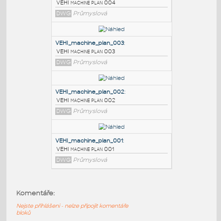
PODOBNÉ BLOKY
:
VEHI_machine_plan_004
:
VEHI machine plan 004
DWG
Průmyslová
VEHI_machine_plan_003
:
VEHI machine plan 003
DWG
Průmyslová
VEHI_machine_plan_002
:
Komentáře:
VEHI machine plan 002
Nejste přihlášeni - nelze připojit komentáře
DWG
Průmyslová
bloků