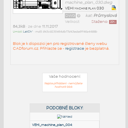
machine_plan_030.dwg
VEHI machine plan 030
DWG
kat:
Průmyslová
Velikost
Staženo:
201
x
84,3kB
• ze dne
11.11.2017
Umístil:
LatCh^
•
md5: 843c9235464db77d43eda6ff46a4488b
Blok je k dispozici jen pro registrované členy webu
CADforum.cz. Přihlaste se -
registrace
je bezplatná.
Vaše hodnocení:
Nejste přihlášeni - nemůžete
hodnotit blok