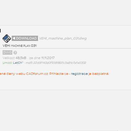
1
◄ DOWNLOAD
VEHI_machine_plan_031.dwg
VEHI machine plan 031
DWG
Velikost
48,5kB
• ze dne
11.11.2017
Umístil:
LatCh^
•
md5: 22d9f140d0f9381807c3a81c7afa5302
rované členy webu CADforum.cz. Přihlaste se -
registrace
je bezplatná.