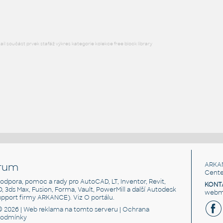
DWG
Průmyslová
l součást prvek stafáž výkres kategorie kolekce free block library
rum
ARKA
Cente
, podpora, pomoc a rady pro AutoCAD, LT, Inventor, Revit,
KONT
3D, 3ds Max, Fusion, Forma, Vault, PowerMill a další Autodesk
webma
support firmy ARKANCE). Viz
O portálu
.
© 2026 |
Web reklama
na tomto serveru |
Ochrana
podmínky