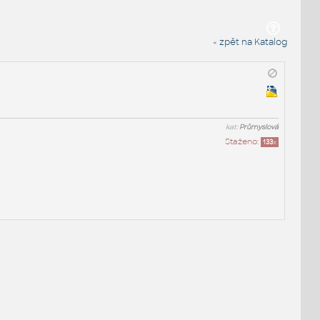
« zpět na Katalog
kat:
Průmyslová
Staženo:
133
x