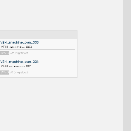
NÉ BLOKY
:
VEHI_machine_plan_003
:
VEHI machine plan 003
DWG
Průmyslová
VEHI_machine_plan_001
:
VEHI machine plan 001