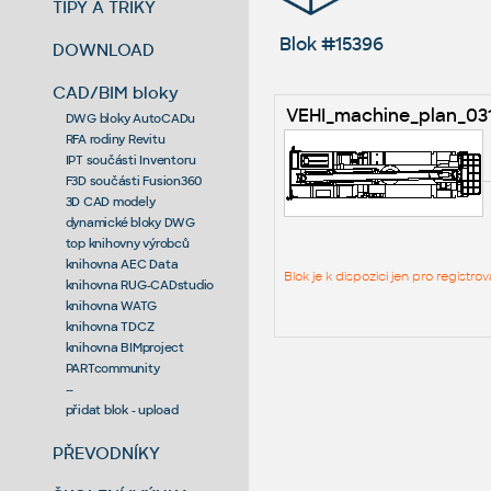
TIPY A TRIKY
Blok #15396
DOWNLOAD
CAD/BIM bloky
VEHI_machine_plan_03
DWG bloky AutoCADu
RFA rodiny Revitu
IPT součásti Inventoru
F3D součásti Fusion360
3D CAD modely
dynamické bloky DWG
top knihovny výrobců
knihovna AEC Data
Blok je k dispozici jen pro regist
knihovna RUG-CADstudio
knihovna WATG
knihovna TDCZ
knihovna BIMproject
PARTcommunity
--
přidat blok - upload
PŘEVODNÍKY