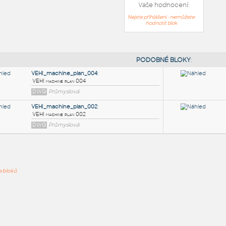
Vaše hodnocení:
Nejste přihlášeni - nemůžete
hodnotit blok
PODOB
VEHI_machine_plan_004
:
ře bloků
VEHI machine plan 004
DWG
Průmyslová
VEHI_machine_plan_002
:
VEHI machine plan 002