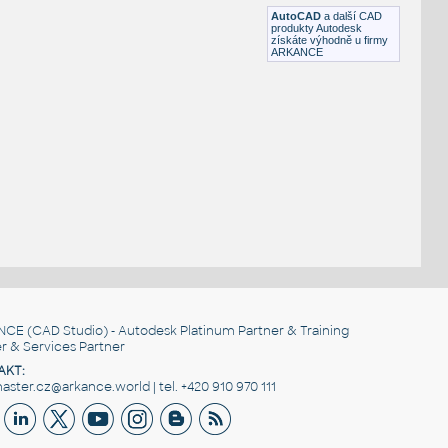
DWG
Průmyslová
AutoCAD
a další CAD
produkty Autodesk
získáte výhodně u firmy
ARKANCE
NCE
(CAD Studio) - Autodesk Platinum Partner & Training
r & Services Partner
AKT:
ster.cz@arkance.world | tel. +420 910 970 111