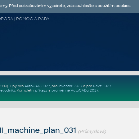
lamy. Před pokračováním vyjadřete, zda souhlasíte s použitím cookies.
 PODPORA | POMOC A RADY
Z+EN)
. Tipy pro
AutoCAD 2027
, pro
Inventor 2027
a pro
Revit 2027
.
řevodníky
.
Kompletní
příkazy
a
proměnné AutoCADu 2027
.
I_machine_plan_031
(Průmyslová)