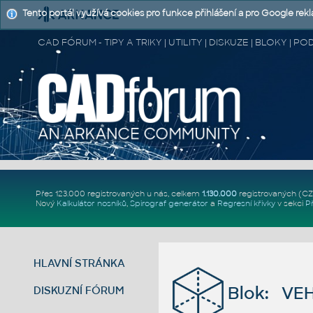
Tento portál využívá cookies pro funkce přihlášení a pro Google rek
CAD FÓRUM - TIPY A TRIKY | UTILITY | DISKUZE | BLOKY |
Přes 123.000 registrovaných u nás, celkem
1.130.000
registrovaných (C
Nový
Kalkulátor nosníků
,
Spirograf generátor
a
Regresní křivky
v sekci
P
HLAVNÍ STRÁNKA
Blok: VEH
DISKUZNÍ FÓRUM