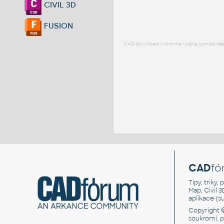
CIVIL 3D
FUSION
CAD download: knihovna rodina symbol detai
CAD
fó
Tipy, triky
Map, Civil 
aplikace (
Copyright 
soukromí, 