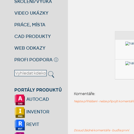
ŠKOLENÍ/VÝUKA
VIDEO UKÁZKY
PRÁCE, MÍSTA
CAD PRODUKTY
WEB ODKAZY
PROFI PODPORA
ⓘ
PORTÁLY PRODUKTŮ
Komentáře:
AUTOCAD
Nejste přihlášeni - nelze připojit komentá
INVENTOR
REVIT
Dosud žádné komentáře - buďte první