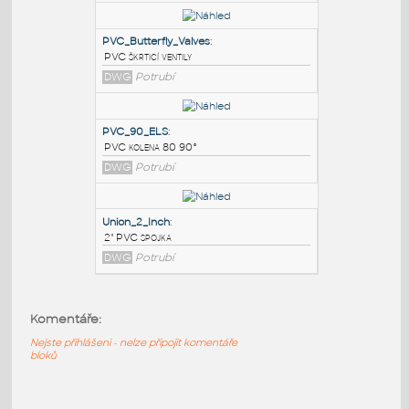
PODOBNÉ BLOKY
:
PVC Pipe
:
Dynamic PVC Block
DWG
Potrubí
PVC_Butterfly_Valves
:
PVC škrticí ventily
DWG
Potrubí
PVC_90_ELS
:
PVC kolena 80 90°
Komentáře:
DWG
Potrubí
Nejste přihlášeni - nelze připojit komentáře
bloků
Union_2_Inch
: