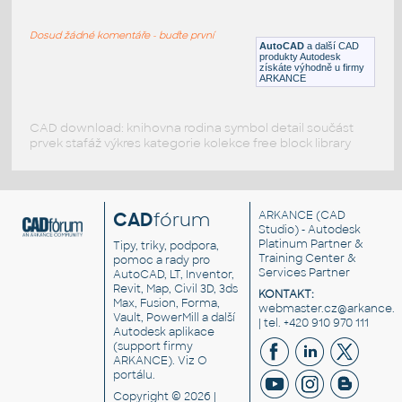
2" PVC spojka
Dosud žádné komentáře - buďte první
DWG
Potrubí
AutoCAD
a další CAD
produkty Autodesk
získáte výhodně u firmy
ARKANCE
CAD download: knihovna rodina symbol detail součást
prvek stafáž výkres kategorie kolekce free block library
CAD
fórum
ARKANCE
(CAD
Studio) - Autodesk
Platinum Partner &
Tipy, triky, podpora,
Training Center &
pomoc a rady pro
Services Partner
AutoCAD, LT, Inventor,
Revit, Map, Civil 3D, 3ds
KONTAKT:
Max, Fusion, Forma,
webmaster.cz@arkance.w
Vault, PowerMill a další
| tel. +420 910 970 111
Autodesk aplikace
(support firmy
ARKANCE). Viz
O
portálu
.
Copyright © 2026 |