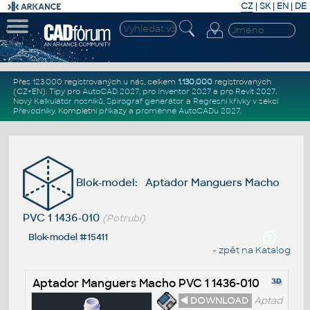
CZ
|
SK
|
EN
|
DE
Přes 123.000 registrovaných u nás, celkem
1.130.000
registrovaných
(CZ+EN)
. Tipy pro
AutoCAD 2027
, pro
Inventor 2027
a pro
Revit 2027
.
Nový
Kalkulátor nosníků
,
Spirograf generátor
a
Regresní křivky
v sekci
Převodníky
.
Kompletní
příkazy
a
proměnné AutoCADu 2027
.
Blok-model: Aptador Manguers Macho
PVC 1 1436-010
(Potrubí)
Blok-model #15411
« zpět na Katalog
Aptador Manguers Macho PVC 1 1436-010
◄ DOWNLOAD
Aptad