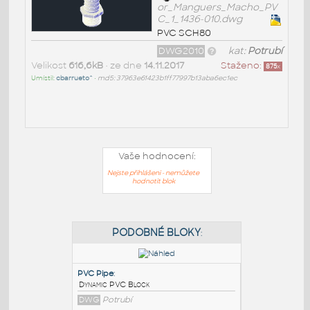
or_Manguers_Macho_PV
C_1_1436-010.dwg
PVC SCH80
DWG2010
kat:
Potrubí
Velikost
616,6kB
• ze dne
14.11.2017
Staženo:
875
x
Umístil:
cbarrueto^
•
md5: 37963e61423b1ff77997b13aba6ec1ec
Vaše hodnocení:
Nejste přihlášeni - nemůžete
hodnotit blok