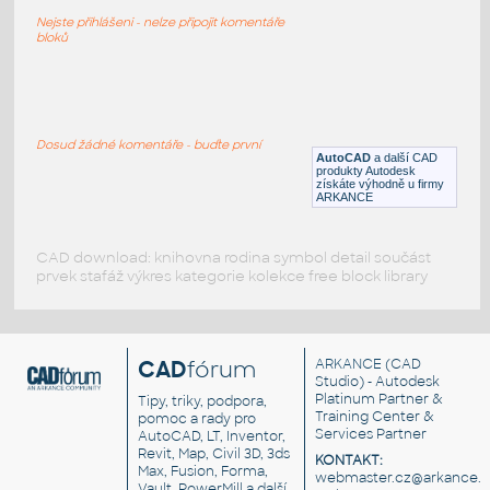
Nízká skříňka 900x702
Nejste přihlášeni - nelze připojit komentáře
DWG
Kancelář
bloků
Chem Storage Cabinet Vents
:
Chemical Storage Cabinet Vents
Dosud žádné komentáře - buďte první
AutoCAD
a další CAD
DWG
Vzduchotechnika
produkty Autodesk
získáte výhodně u firmy
ARKANCE
CAD download: knihovna rodina symbol detail součást
prvek stafáž výkres kategorie kolekce free block library
CAD
fórum
ARKANCE
(CAD
Studio) - Autodesk
Platinum Partner &
Tipy, triky, podpora,
Training Center &
pomoc a rady pro
Services Partner
AutoCAD, LT, Inventor,
Revit, Map, Civil 3D, 3ds
KONTAKT:
Max, Fusion, Forma,
webmaster.cz@arkance.w
Vault, PowerMill a další