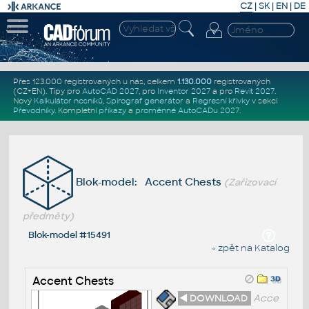
CZ
|
SK
|
EN
|
DE
Přes 123.000 registrovaných u nás, celkem
1.130.000
registrovaných
(CZ+EN)
. Tipy pro
AutoCAD 2027
, pro
Inventor 2027
a pro
Revit 2027
.
Nový
Kalkulátor nosníků
,
Spirograf generátor
a
Regresní křivky
v sekci
Převodníky
.
Kompletní
příkazy
a
proměnné AutoCADu 2027
.
Blok-model: Accent Chests
(Zařizovací
předměty)
Blok-model #15491
« zpět na Katalog
Accent Chests
◄ DOWNLOAD
Acce