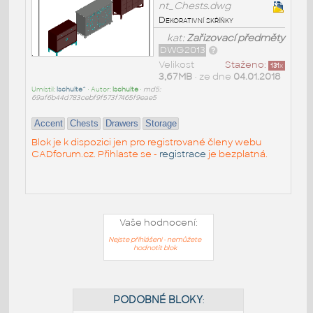
nt_Chests.dwg
Dekorativní skříňky
kat:
Zařizovací předměty
DWG2013
Velikost
Staženo:
131
x
3,67MB
• ze dne
04.01.2018
Umístil:
lschulte^
• Autor:
lschulte
•
md5:
69af6b44d783cebf9f573f7465f9eae5
Accent
Chests
Drawers
Storage
Blok je k dispozici jen pro registrované členy webu
CADforum.cz. Přihlaste se -
registrace
je bezplatná.
Vaše hodnocení:
Nejste přihlášeni - nemůžete
hodnotit blok