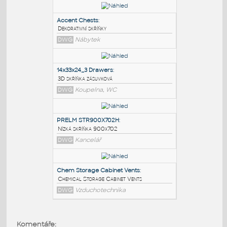
PODOBNÉ BLOKY
:
Accent Chests
:
Dekorativní skříňky
DWG
Nábytek
14x33x24_3 Drawers
:
3D skříňka zásuvková
DWG
Koupelna, WC
PRELM STR900X702H
:
Komentáře: