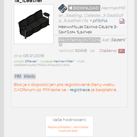
fa_1Leather
◄ DOWNLOAD
HermanMill
er_Seating_Celeste_3-SeatSof
a_1Leather.rfa
+
příloha
HermanMiller Seating Celeste 3-
SeatSofa 1Leather
Revit family RVT2014
kat:
Sezení
Velikost
924kB
• ze
Staženo:
37
x
dne
06.01.2018
Umístil:
OPlavek^
• Výrobce:
Herman Miller^
•
md5:
b89868fa1ad627f582a743ea953c1644
HM
křeslo
Blok je k dispozici jen pro registrované členy webu
CADforum.cz. Přihlaste se -
registrace
je bezplatná.
Vaše hodnocení:
Nejste přihlášeni - nemůžete
hodnotit blok