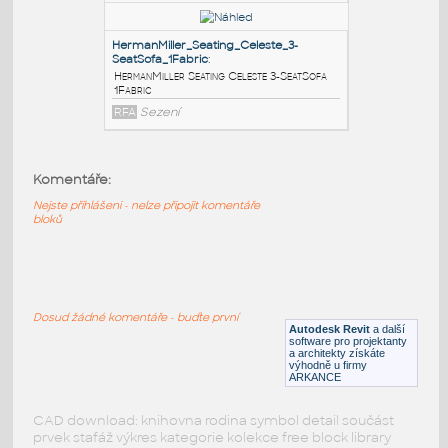
SeatSofa_2Leathers
:
HermanMiller Seating Celeste 3-SeatSofa
2Leathers
RFA
Sezení
HermanMiller_Seating_Celeste_3-
SeatSofa_2Fabrics
:
HermanMiller Seating Celeste 3-SeatSofa
Komentáře:
2Fabrics
Nejste přihlášeni - nelze připojit komentáře
RFA
Sezení
bloků
HermanMiller_Seating_Celeste_3-
SeatSofa_1Fabric
:
Dosud žádné komentáře - buďte první
HermanMiller Seating Celeste 3-SeatSofa
Autodesk Revit
a další
1Fabric
software pro projektanty
a architekty získáte
výhodně u firmy
RFA
Sezení
ARKANCE
CAD download: knihovna rodina symbol detail součást
prvek stafáž výkres kategorie kolekce free block library