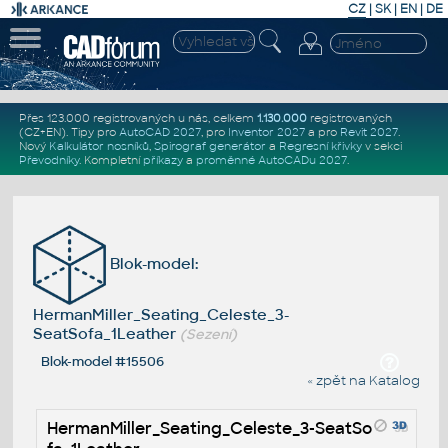
CZ
|
SK
|
EN
|
DE
Přes 123.000 registrovaných u nás, celkem
1.130.000
registrovaných
(CZ+EN)
. Tipy pro
AutoCAD 2027
, pro
Inventor 2027
a pro
Revit 2027
.
Nový
Kalkulátor nosníků
,
Spirograf generátor
a
Regresní křivky
v sekci
Převodníky
.
Kompletní
příkazy
a
proměnné AutoCADu 2027
.
Blok-model:
HermanMiller_Seating_Celeste_3-
SeatSofa_1Leather
(Sezení)
Blok-model #15506
« zpět na Katalog
HermanMiller_Seating_Celeste_3-SeatSo