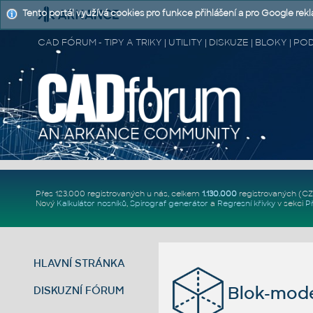
Tento portál využívá cookies pro funkce přihlášení a pro Google rek
CAD FÓRUM - TIPY A TRIKY | UTILITY | DISKUZE | BLOKY |
Přes 123.000 registrovaných u nás, celkem
1.130.000
registrovaných (C
Nový
Kalkulátor nosníků
,
Spirograf generátor
a
Regresní křivky
v sekci
P
HLAVNÍ STRÁNKA
Blok-mode
DISKUZNÍ FÓRUM