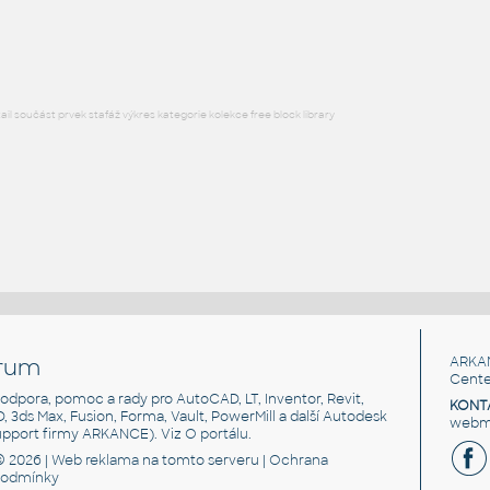
RFA
Sezení
l součást prvek stafáž výkres kategorie kolekce free block library
rum
ARKA
Cente
, podpora, pomoc a rady pro AutoCAD, LT, Inventor, Revit,
KONT
3D, 3ds Max, Fusion, Forma, Vault, PowerMill a další Autodesk
webma
support firmy ARKANCE). Viz
O portálu
.
© 2026 |
Web reklama
na tomto serveru |
Ochrana
podmínky