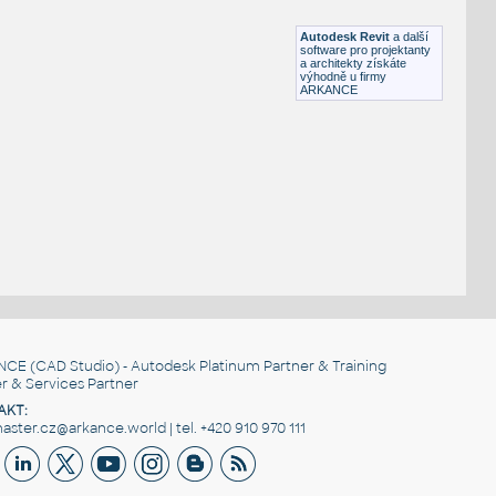
RFA
Sezení
Autodesk Revit
a další
software pro projektanty
a architekty získáte
výhodně u firmy
ARKANCE
NCE
(CAD Studio) - Autodesk Platinum Partner & Training
r & Services Partner
AKT:
ster.cz@arkance.world | tel. +420 910 970 111