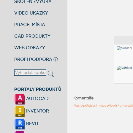
ŠKOLENÍ/VÝUKA
VIDEO UKÁZKY
PRÁCE, MÍSTA
CAD PRODUKTY
WEB ODKAZY
PROFI PODPORA
ⓘ
PORTÁLY PRODUKTŮ
AUTOCAD
Komentáře:
Nejste přihlášeni - nelze připojit komentá
INVENTOR
REVIT