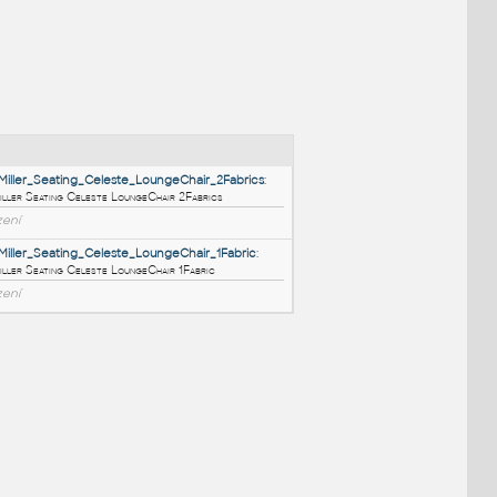
NÉ BLOKY
:
HermanMiller_Seating_Celeste_LoungeChair_2Fabrics
:
HermanMiller Seating Celeste LoungeChair 2Fabrics
RFA
Sezení
HermanMiller_Seating_Celeste_LoungeChair_1Fabric
:
HermanMiller Seating Celeste LoungeChair 1Fabric