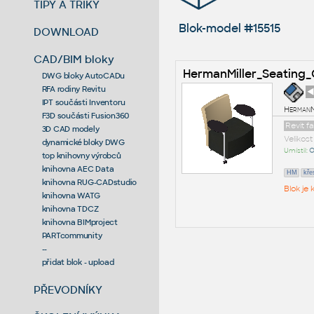
TIPY A TRIKY
Blok-model #15515
DOWNLOAD
CAD/BIM bloky
HermanMiller_Seating
DWG bloky AutoCADu
RFA rodiny Revitu
◄
IPT součásti Inventoru
HermanM
F3D součásti Fusion360
Revit f
3D CAD modely
Velikos
dynamické bloky DWG
Umístil:
O
top knihovny výrobců
knihovna AEC Data
HM
kře
knihovna RUG-CADstudio
Blok je
knihovna WATG
knihovna TDCZ
knihovna BIMproject
PARTcommunity
--
přidat blok - upload
PŘEVODNÍKY