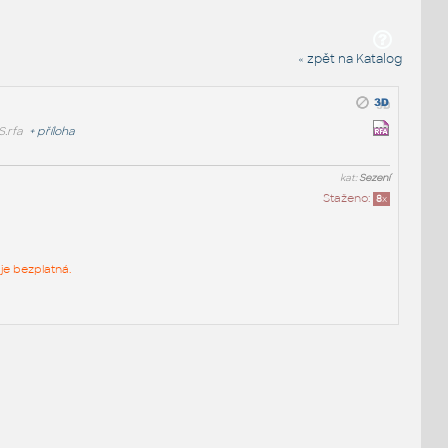
« zpět na Katalog
.rfa
+
příloha
kat:
Sezení
Staženo:
8
x
je bezplatná.