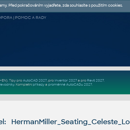
lamy. Před pokračováním vyjadřete, zda souhlasíte s použitím cookies.
 PODPORA | POMOC A RADY
Z+EN)
. Tipy pro
AutoCAD 2027
, pro
Inventor 2027
a pro
Revit 2027
.
řevodníky
.
Kompletní
příkazy
a
proměnné AutoCADu 2027
.
l: HermanMiller_Seating_Celeste_L