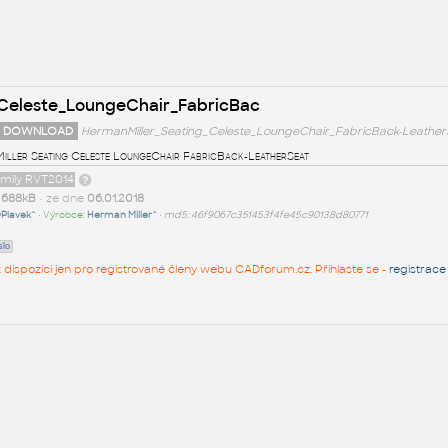
_Celeste_LoungeChair_FabricBac
 DOWNLOAD
HermanMiller_Seating_Celeste_LoungeChair_FabricBack-LeatherS
iller Seating Celeste LoungeChair FabricBack-LeatherSeat
amily RVT2014
t
688kB
• ze dne
06.01.2018
Plavek^
• Výrobce:
Herman Miller^
•
md5: 46f9067c351453f4fe45c90138d80771
slo
 k dispozici jen pro registrované členy webu CADforum.cz. Přihlaste se -
registrace