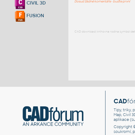
Dosud žádné komentáře - buďte první
CIVIL 3D
FUSION
CAD download: knihovna rodina symbol detai
CAD
fó
Tipy, triky
Map, Civil 
aplikace (
Copyright 
soukromí, 