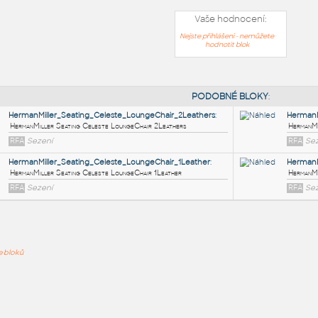
Vaše hodnocení:
Nejste přihlášeni - nemůžete
hodnotit blok
PODOB
HermanMiller_Seating_Celeste_LoungeChair_2Leathers
:
ře bloků
HermanMiller Seating Celeste LoungeChair 2Leathers
RFA
Sezení
HermanMiller_Seating_Celeste_LoungeChair_1Leather
:
HermanMiller Seating Celeste LoungeChair 1Leather